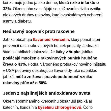
konzumujú jedno jablko denne,
klesá riziko infarktu o
32%.
Okrem toho sa spájajú so znižovaním rizika vzniku
niektorých druhov rakoviny, kardiovaskulárnych ochorení,
astmy a diabetu.
Neúnavný bojovník proti rakovine
Jablká obsahujú
flavonoid kvercetín
, ktorý pomáha pri
prevencii rastu rakovinových buniek prostaty. Jedna zo
štúdií o jablkách dokázala, že
látky v šupke jablka
potláčajú množenie rakovinových buniek hrubého
čreva o 43%.
Podľa Národného protirakovinového inštitútu
v
USA
potraviny obsahujúce flavonoidy, ako napríklad
jablká,
môžu znižovať pravdepodobnosť vzniku
rakoviny pľúc až o 50%.
Jeden z najsilnejších antioxidantov sveta
Okrem spomínaného kvercetínu obsahujú jablká aj
katechín, floridzín a
kyselinu chlorogénovú.
Čo to