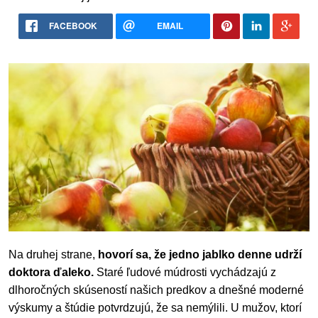
FACEBOOK
EMAIL
Na druhej strane,
hovorí sa, že jedno jablko denne udrží
doktora ďaleko.
Staré ľudové múdrosti vychádzajú z
dlhoročných skúseností našich predkov a dnešné moderné
výskumy a štúdie potvrdzujú, že sa nemýlili. U mužov, ktorí