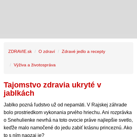
ZDRAVIE.sk
O zdraví
Zdravé jedlo a recepty
Výživa a životospráva
Tajomstvo zdravia ukryté v
jablkách
Jablko pozná ľudstvo už od nepamäti. V Rajskej záhrade
bolo prostriedkom vykonania prvého hriechu. Ani rozprávka
o Snehulienke nevrhá na toto ovocie práve najlepšie svetlo,
keďže malo namočené do jedu zabiť krásnu princeznú. Ako
to s ním naozaj je?