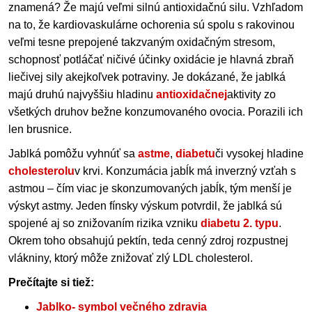
znamená? Že majú veľmi silnú antioxidačnú silu. Vzhľadom
na to, že kardiovaskulárne ochorenia sú spolu s rakovinou
veľmi tesne prepojené takzvaným oxidačným stresom,
schopnosť potláčať ničivé účinky oxidácie je hlavná zbraň
liečivej sily akejkoľvek potraviny. Je dokázané, že jablká
majú druhú najvyššiu hladinu
antioxidačnej
aktivity zo
všetkých druhov bežne konzumovaného ovocia. Porazili ich
len brusnice.
Jablká pomôžu vyhnúť sa
astme
,
diabetu
či vysokej hladine
cholesterolu
v krvi. Konzumácia jabĺk má inverzný vzťah s
astmou – čím viac je skonzumovaných jabĺk, tým menší je
výskyt astmy. Jeden fínsky výskum potvrdil, že jablká sú
spojené aj so znižovaním rizika vzniku
diabetu 2. typu
.
Okrem toho obsahujú pektín, teda cenný zdroj rozpustnej
vlákniny, ktorý môže znižovať zlý
LDL
cholesterol.
Prečítajte si tiež:
Jablko- symbol večného zdravia