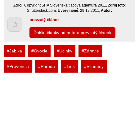
Zdroj
: Copyright SITA Slovenska tlacova agentura 2011,
Zdroj foto
:
Shutterstock.com,
Uverejnené
: 29.12.2011,
Autor:
prevzatý článok
Ďalšie články od autora prevzatý článok
#Jablka
#Ovocie
#Ucinky
#Zdravie
#Prevencia
#Priroda
#Liek
#Vitamíny