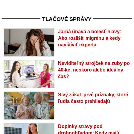
TLAČOVÉ SPRÁVY
Jarná únava a bolesť hlavy:
Ako rozlíšiť migrénu a kedy
navštíviť experta
Neviditeľný strojček na zuby po
40-ke: neskoro alebo ideálny
čas?
Sivý zákal: prvé príznaky, ktoré
ľudia často prehliadajú
Doplnky stravy pod
drobnohľadom: Kedy majú