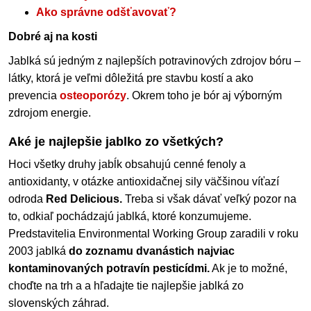
Ako správne odšťavovať?
Dobré aj na kosti
Jablká sú jedným z najlepších potravinových zdrojov bóru –
látky, ktorá je veľmi dôležitá pre stavbu kostí a ako
prevencia
osteoporózy
. Okrem toho je bór aj výborným
zdrojom energie.
Aké je najlepšie jablko zo všetkých?
Hoci všetky druhy jabĺk obsahujú cenné fenoly a
antioxidanty, v otázke antioxidačnej sily väčšinou víťazí
odroda
Red Delicious.
Treba si však dávať veľký pozor na
to, odkiaľ pochádzajú jablká, ktoré konzumujeme.
Predstavitelia Environmental Working Group zaradili v roku
2003 jablká
do zoznamu dvanástich najviac
kontaminovaných potravín pesticídmi.
Ak je to možné,
choďte na trh a a hľadajte tie najlepšie jablká zo
slovenských záhrad.