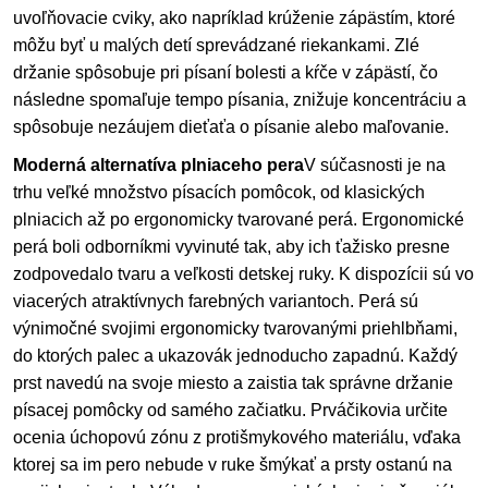
uvoľňovacie cviky, ako napríklad krúženie zápästím, ktoré
môžu byť u malých detí sprevádzané riekankami. Zlé
držanie spôsobuje pri písaní bolesti a kŕče v zápästí, čo
následne spomaľuje tempo písania, znižuje koncentráciu a
spôsobuje nezáujem dieťaťa o písanie alebo maľovanie.
Moderná alternatíva plniaceho pera
V súčasnosti je na
trhu veľké množstvo písacích pomôcok, od klasických
plniacich až po ergonomicky tvarované perá. Ergonomické
perá boli odborníkmi vyvinuté tak, aby ich ťažisko presne
zodpovedalo tvaru a veľkosti detskej ruky. K dispozícii sú vo
viacerých atraktívnych farebných variantoch. Perá sú
výnimočné svojimi ergonomicky tvarovanými priehlbňami,
do ktorých palec a ukazovák jednoducho zapadnú. Každý
prst navedú na svoje miesto a zaistia tak správne držanie
písacej pomôcky od samého začiatku. Prváčikovia určite
ocenia úchopovú zónu z protišmykového materiálu, vďaka
ktorej sa im pero nebude v ruke šmýkať a prsty ostanú na