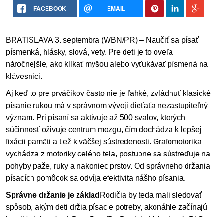
FACEBOOK
EMAIL
BRATISLAVA
3. septembra (WBN/PR) – Naučiť sa písať
písmenká, hlásky, slová, vety. Pre deti je to oveľa
náročnejšie, ako klikať myšou alebo vyťukávať písmená na
klávesnici.
Aj keď to pre prváčikov často nie je ľahké, zvládnuť klasické
písanie rukou má v správnom vývoji dieťaťa nezastupiteľný
význam. Pri písaní sa aktivuje až 500 svalov, ktorých
súčinnosť oživuje centrum mozgu, čím dochádza k lepšej
fixácii pamäti a tiež k väčšej sústredenosti. Grafomotorika
vychádza z motoriky celého tela, postupne sa sústreďuje na
pohyby paže, ruky a nakoniec prstov. Od správneho držania
písacích pomôcok sa odvíja efektivita nášho písania.
Správne držanie je základ
Rodičia by teda mali sledovať
spôsob, akým deti držia písacie potreby, akonáhle začínajú