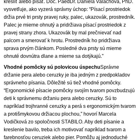
kresliť alebo písať. Doc. PaedDr. Daniela Valachová, PhD.
vysvetľuje, ako vyzerá správny úchop: “Písací prostriedok
držia prvé tri prsty pravej ruky, palec, ukazovák, prostredník.
Palec je mierne ohnutý a pridržiava písací prostriedok z
pravej strany zhora. Ukazovák by mal prečnievať nad
palcom a smerovať k hrotu. Prostredník ho pridržiava
sprava prvým článkom. Posledné dva prsty sú mierne
ohnuté dovnútra dlane a mierne sa dotýkajú.”
Vhodné pomôcky sú polovicou úspechu
Správne
držanie pera alebo ceruzky je iba jedným z predpokladov
správneho písania. Dôležité sú tiež vhodné pomôcky.
“Ergonomické písacie pomôcky svojím tvarom povzbudzujú
deti k správnemu držaniu pera alebo ceruzky. Sú to
napríklad trojhranné ceruzky a perá s ergonomickým tvarom
a protišmykovou držiacou plochou,” hovorí Marcela
Vodičková zo spoločnosti
STABILO
. Aby deti písanie a
kreslenie bavilo, treba ich motivovať napríklad tvarom a
farebnosťou ceruziek alebo pier. Pomôžu aj jednoduché