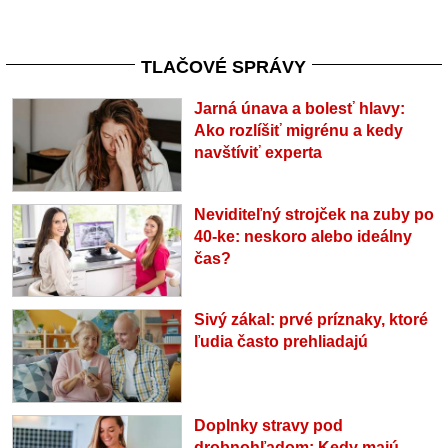
TLAČOVÉ SPRÁVY
Jarná únava a bolesť hlavy:
Ako rozlíšiť migrénu a kedy
navštíviť experta
Neviditeľný strojček na zuby po
40-ke: neskoro alebo ideálny
čas?
Sivý zákal: prvé príznaky, ktoré
ľudia často prehliadajú
Doplnky stravy pod
drobnohľadom: Kedy majú