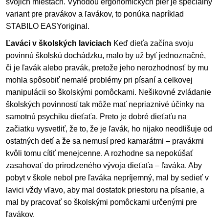
svojich miestach. Výhodou ergonomických pier je špeciálny
variant pre pravákov a ľavákov, to ponúka napríklad
STABILO
EASYoriginal.
Ľaváci v školských laviciach
Keď dieťa začína svoju
povinnú školskú dochádzku, malo by už byť jednoznačné,
či je ľavák alebo pravák, pretože jeho nerozhodnosť by mu
mohla spôsobiť nemalé problémy pri písaní a celkovej
manipulácii so školskými pomôckami. Nešikovné zvládanie
školských povinností tak môže mať nepriaznivé účinky na
samotnú psychiku dieťaťa. Preto je dobré dieťaťu na
začiatku vysvetliť, že to, že je ľavák, ho nijako neodlišuje od
ostatných detí a že sa nemusí pred kamarátmi – pravákmi
kvôli tomu cítiť menejcenne. A rozhodne sa nepokúšať
zasahovať do prirodzeného vývoja dieťaťa – ľaváka. Aby
pobyt v škole nebol pre ľaváka nepríjemný, mal by sedieť v
lavici vždy vľavo, aby mal dostatok priestoru na písanie, a
mal by pracovať so školskými pomôckami určenými pre
ľavákov.