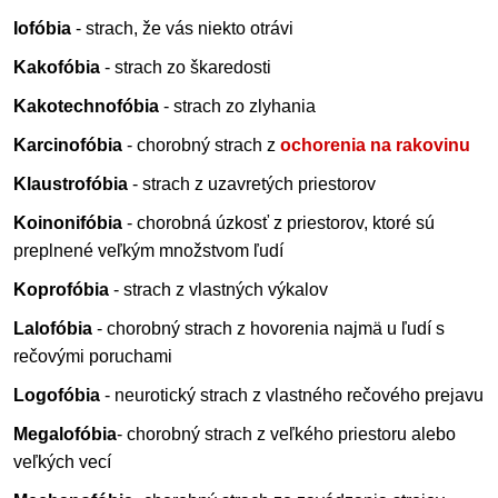
Iofóbia
- strach, že vás niekto otrávi
Kakofóbia
- strach zo škaredosti
Kakotechnofóbia
- strach zo zlyhania
Karcinofóbia
- chorobný strach z
ochorenia na rakovinu
Klaustrofóbia
- strach z uzavretých priestorov
Koinonifóbia
- chorobná úzkosť z priestorov, ktoré sú
preplnené veľkým množstvom ľudí
Koprofóbia
- strach z vlastných výkalov
Lalofóbia
- chorobný strach z hovorenia najmä u ľudí s
rečovými poruchami
Logofóbia
- neurotický strach z vlastného rečového prejavu
Megalofóbia
- chorobný strach z veľkého priestoru alebo
veľkých vecí