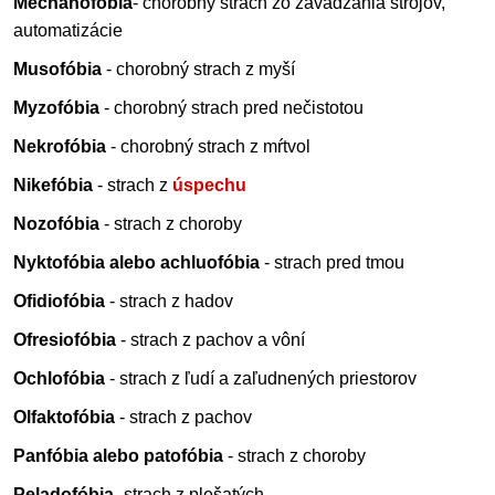
Mechanofóbia
- chorobný strach zo zavádzania strojov,
automatizácie
Musofóbia
- chorobný strach z myší
Myzofóbia
- chorobný strach pred nečistotou
Nekrofóbia
- chorobný strach z mŕtvol
Nikefóbia
- strach z
úspechu
Nozofóbia
- strach z choroby
Nyktofóbia alebo achluofóbia
- strach pred tmou
Ofidiofóbia
- strach z hadov
Ofresiofóbia
- strach z pachov a vôní
Ochlofóbia
- strach z ľudí a zaľudnených priestorov
Olfaktofóbia
- strach z pachov
Panfóbia alebo patofóbia
- strach z choroby
Peladofóbia
- strach z plešatých