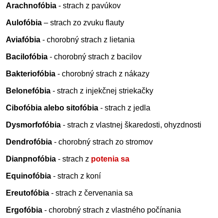
Arachnofóbia
- strach z pavúkov
Aulofóbia
– strach zo zvuku flauty
Aviafóbia
- chorobný strach z lietania
Bacilofóbia
- chorobný strach z bacilov
Bakteriofóbia
- chorobný strach z nákazy
Belonefóbia
- strach z injekčnej striekačky
Cibofóbia alebo sitofóbia
- strach z jedla
Dysmorfofóbia
- strach z vlastnej škaredosti, ohyzdnosti
Dendrofóbia
- chorobný strach zo stromov
Dianpnofóbia
- strach z
potenia sa
Equinofóbia
- strach z koní
Ereutofóbia
- strach z červenania sa
Ergofóbia
- chorobný strach z vlastného počínania