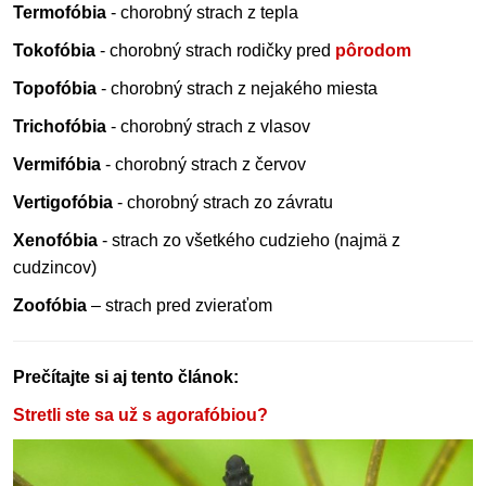
Termofóbia
- chorobný strach z tepla
Tokofóbia
- chorobný strach rodičky pred
pôrodom
Topofóbia
- chorobný strach z nejakého miesta
Trichofóbia
- chorobný strach z vlasov
Vermifóbia
- chorobný strach z červov
Vertigofóbia
- chorobný strach zo závratu
Xenofóbia
- strach zo všetkého cudzieho (najmä z
cudzincov)
Zoofóbia
– strach pred zvieraťom
Prečítajte si aj tento článok:
Stretli ste sa už s agorafóbiou?