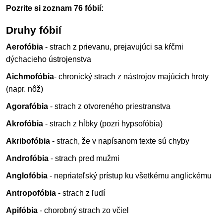
Pozrite si zoznam 76 fóbií:
Druhy fóbií
Aerofóbia
- strach z prievanu, prejavujúci sa kŕčmi
dýchacieho ústrojenstva
Aichmofóbia
- chronický strach z nástrojov majúcich hroty
(napr. nôž)
Agorafóbia
- strach z otvoreného priestranstva
Akrofóbia
- strach z hĺbky (pozri hypsofóbia)
Akribofóbia
- strach, že v napísanom texte sú chyby
Androfóbia
- strach pred mužmi
Anglofóbia
- nepriateľský prístup ku všetkému anglickému
Antropofóbia
- strach z ľudí
Apifóbia
- chorobný strach zo včiel