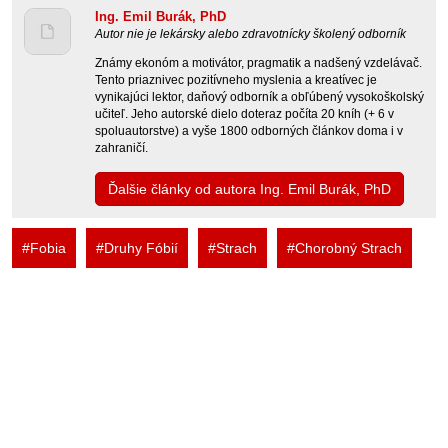
Ing. Emil Burák, PhD
Autor nie je lekársky alebo zdravotnícky školený odborník
Známy ekonóm a motivátor, pragmatik a nadšený vzdelávač.
Tento priaznivec pozitívneho myslenia a kreatívec je
vynikajúci lektor, daňový odborník a obľúbený vysokoškolský
učiteľ. Jeho autorské dielo doteraz počíta 20 kníh (+ 6 v
spoluautorstve) a vyše 1800 odborných článkov doma i v
zahraničí.
Ďalšie články od autora Ing. Emil Burák, PhD
#Fobia
#Druhy Fóbií
#Strach
#Chorobný Strach