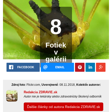
8
Fotiek
v
galérii
FACEBOOK
EMAIL
Zdroj foto
: Flickr.com,
Uverejnené
: 08.11.2018,
Kolektív autorov:
Redakcia ZDRAVIE.sk
Autor nie je lekársky alebo zdravotnícky školený odborník
Ďalšie články od autora Redakcia ZDRAVIE.sk