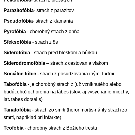
Parazitofóbia
- strach z parazitov
Pseudofóbia
- strach z klamania
Pyrofóbia
- chorobný strach z ohňa
Sfeksofóbia
- strach z ôs
Siderofóbia
- strach pred bleskom a búrkou
Siderodromofóbia
– strach z cestovania vlakom
Sociálne fóbie
- strach z posudzovania inými ľuďmi
Tabofóbia
- je chorobný strach z (už vzniknutého alebo
budúceho) ochorenia na tábes (slov. aj vysychanie miechy,
lat. tabes dorsalis)
Tanatofóbia
- strach zo smrti (horor mortis-náhly strach zo
smrti, napríklad pri infarkte)
Teofóbia
- chorobný strach z Božieho trestu