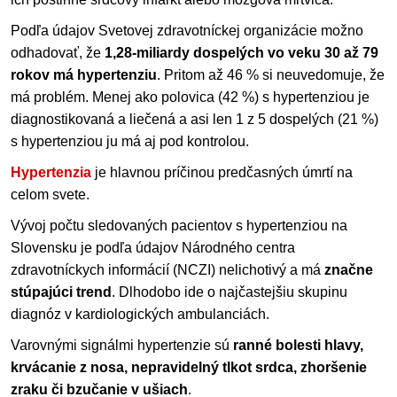
Podľa údajov Svetovej zdravotníckej organizácie možno
odhadovať, že
1,28-miliardy dospelých vo veku 30 až 79
rokov má hypertenziu
. Pritom až 46 % si neuvedomuje, že
má problém. Menej ako polovica (42 %) s hypertenziou je
diagnostikovaná a liečená a asi len 1 z 5 dospelých (21 %)
s hypertenziou ju má aj pod kontrolou.
Hypertenzia
je hlavnou príčinou predčasných úmrtí na
celom svete.
Vývoj počtu sledovaných pacientov s hypertenziou na
Slovensku je podľa údajov Národného centra
zdravotníckych informácií (NCZI) nelichotivý a má
značne
stúpajúci trend
. Dlhodobo ide o najčastejšiu skupinu
diagnóz v kardiologických ambulanciách.
Varovnými signálmi hypertenzie sú
ranné bolesti hlavy,
krvácanie z nosa, nepravidelný tlkot srdca, zhoršenie
zraku či bzučanie v ušiach
.