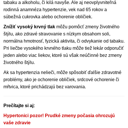
tabaku a alkoholu, či kilá navyše. Ale aj neovplyvniteľná
rodinná anamnéza hypertenzie, vek nad 65 rokov a
súbežná cukrovka alebo ochorenie obličiek.
Znížiť vysoký krvný tlak
môžu pomôcť zmeny životného
štýlu, ako zdravé stravovanie s nízkym obsahom soli,
normálna hmotnosť, fyzická aktivita, či odvykanie od tabaku.
Pri liečbe vysokého krvného tlaku môže tiež lekár odporučiť
jeden alebo viac liekov, ktoré sú však neúčinné bez zmeny
životného štýlu.
Ak sa hypertenzia nelieči, môže spôsobiť ďalšie zdravotné
problémy, ako je ochorenie obličiek, srdcové ochorenie či
mŕtvica, ktoré prichádzajú bez varovania.
Prečítajte si aj:
Hypertonici pozor! Prudké zmeny počasia ohrozujú
vaše zdravie