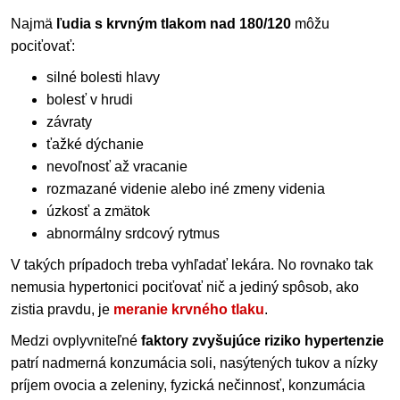
Najmä
ľudia s krvným tlakom nad 180/120
môžu
pociťovať:
silné bolesti hlavy
bolesť v hrudi
závraty
ťažké dýchanie
nevoľnosť až vracanie
rozmazané videnie alebo iné zmeny videnia
úzkosť a zmätok
abnormálny srdcový rytmus
V takých prípadoch treba vyhľadať lekára. No rovnako tak
nemusia hypertonici pociťovať nič a jediný spôsob, ako
zistia pravdu, je
meranie krvného tlaku
.
Medzi ovplyvniteľné
faktory zvyšujúce riziko hypertenzie
patrí nadmerná konzumácia soli, nasýtených tukov a nízky
príjem ovocia a zeleniny, fyzická nečinnosť, konzumácia