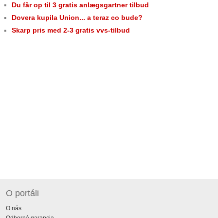
Du får op til 3 gratis anlægsgartner tilbud
Dovera kupila Union... a teraz co bude?
Skarp pris med 2-3 gratis vvs-tilbud
O portáli
O nás