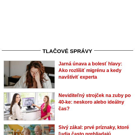
TLAČOVÉ SPRÁVY
Jarná únava a bolesť hlavy:
Ako rozlíšiť migrénu a kedy
navštíviť experta
Neviditeľný strojček na zuby po
40-ke: neskoro alebo ideálny
čas?
Sivý zákal: prvé príznaky, ktoré
ľudia často prehliadajú