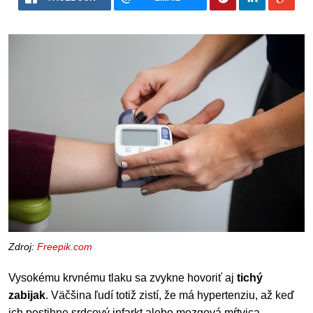
Zdroj:
Freepik.com
Vysokému krvnému tlaku sa zvykne hovoriť aj
tichý
zabijak
. Väčšina ľudí totiž zistí, že má hypertenziu, až keď
ich postihne srdcový infarkt alebo mozgová mŕtvica.