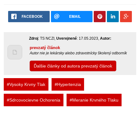
FACEBOOK
EMAIL
Zdroj
: TS NCZI,
Uverejnené
: 17.05.2023,
Autor:
prevzatý článok
Autor nie je lekársky alebo zdravotnícky školený odborník
Ďalšie články od autora prevzatý článok
#Vysoky Krvny Tlak
#Hypertenzia
#Sdrcovocievne Ochorenia
#Meranie Krvného Tlaku