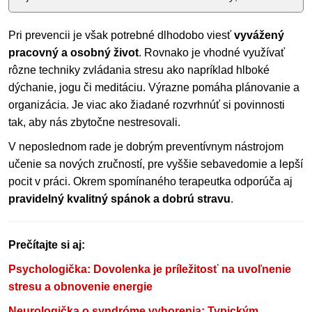
Pri prevencii je však potrebné dlhodobo viesť
vyvážený
pracovný a osobný život
. Rovnako je vhodné využívať
rôzne techniky zvládania stresu ako napríklad hlboké
dýchanie, jogu či meditáciu. Výrazne pomáha plánovanie a
organizácia. Je viac ako žiadané rozvrhnúť si povinnosti
tak, aby nás zbytočne nestresovali.
V neposlednom rade je dobrým preventívnym nástrojom
učenie sa nových zručností, pre vyššie sebavedomie a lepší
pocit v práci. Okrem spomínaného terapeutka odporúča aj
pravidelný kvalitný spánok a dobrú stravu
.
Prečítajte si aj:
Psychologička: Dovolenka je príležitosť na uvoľnenie
stresu a obnovenie energie
Neurologička o syndróme vyhorenia: Typickým