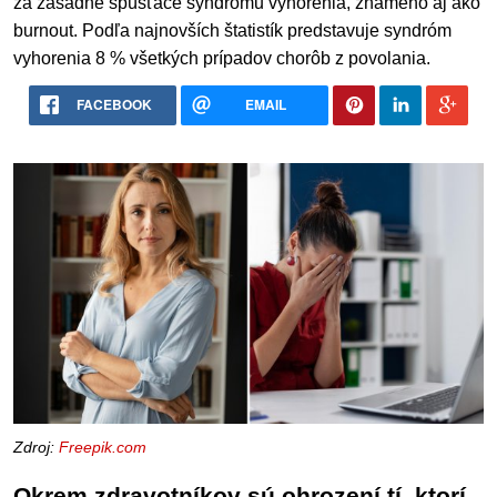
za zásadné spúšťače syndrómu vyhorenia, známeho aj ako
burnout. Podľa najnovších štatistík predstavuje syndróm
vyhorenia 8 % všetkých prípadov chorôb z povolania.
FACEBOOK
EMAIL
Zdroj:
Freepik.com
Okrem zdravotníkov sú ohrození tí, ktorí