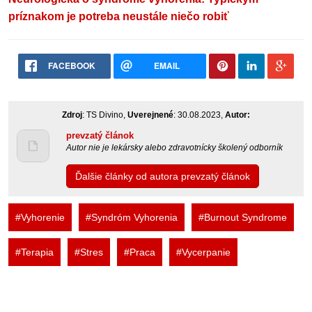
príznakom je potreba neustále niečo robiť
FACEBOOK
EMAIL
Zdroj
: TS Divino,
Uverejnené
: 30.08.2023,
Autor:
prevzatý článok
Autor nie je lekársky alebo zdravotnícky školený odborník
Ďalšie články od autora prevzatý článok
#Vyhorenie
#Syndróm Vyhorenia
#Burnout Syndrome
#Terapia
#Stres
#Praca
#Vycerpanie