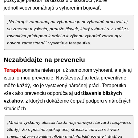
poskytuje priestor na diskusiu o faktoroch, ktoré
jednotlivcovi pomáhajú s vyhorením bojovať.
„
Na terapii zameranej na vyhorenie je nevyhnutné pracovať aj
so zmenou myslenia, pretože človek, ktorý vyhorel raz, môže s
rovnakým prístupom k práci a k výkonu vyhorieť znova aj v
novom zamestnaní
,“ vysvetľuje terapeutka.
Nezabúdajte na prevenciu
Terapia
pomáha nielen pri už samotnom vyhorení, ale je aj
istou formou prevencie. Navštevovať ju teda preventívne
môže každý, kto je vystavený náročnej práci. Terapeutka
však ako prevenciu odporúča aj
udržiavanie blízkych
vzťahov
, z ktorých dokážeme čerpať podporu v náročných
situáciách.
„
Mnohé výskumy ukázali (azda najznámejší Harvard Happiness
Study), že s pocitmi spokojnosti, šťastia a zdravia v živote
najviac súvisia kvalitné blízke medziľudské vzťahy
,“ dodáva.