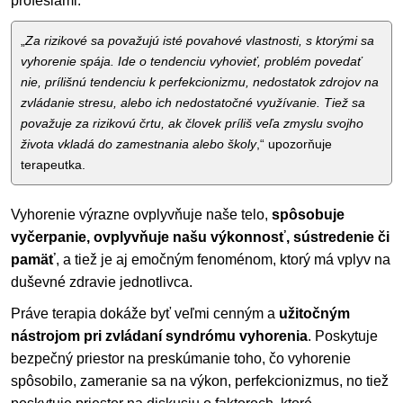
profesiami.
„
Za rizikové sa považujú isté povahové vlastnosti, s ktorými sa
vyhorenie spája. Ide o tendenciu vyhovieť, problém povedať
nie, prílišnú tendenciu k perfekcionizmu, nedostatok zdrojov na
zvládanie stresu, alebo ich nedostatočné využívanie. Tiež sa
považuje za rizikovú črtu, ak človek príliš veľa zmyslu svojho
života vkladá do zamestnania alebo školy
,“ upozorňuje
terapeutka.
Vyhorenie výrazne ovplyvňuje naše telo,
spôsobuje
vyčerpanie, ovplyvňuje našu výkonnosť, sústredenie či
pamäť
, a tiež je aj emočným fenoménom, ktorý má vplyv na
duševné zdravie jednotlivca.
Práve terapia dokáže byť veľmi cenným a
užitočným
nástrojom pri zvládaní syndrómu vyhorenia
. Poskytuje
bezpečný priestor na preskúmanie toho, čo vyhorenie
spôsobilo, zameranie sa na výkon, perfekcionizmus, no tiež