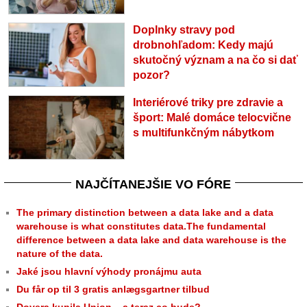
Doplnky stravy pod
drobnohľadom: Kedy majú
skutočný význam a na čo si dať
pozor?
Interiérové triky pre zdravie a
šport: Malé domáce telocvične
s multifunkčným nábytkom
NAJČÍTANEJŠIE VO FÓRE
The primary distinction between a data lake and a data
warehouse is what constitutes data.The fundamental
difference between a data lake and data warehouse is the
nature of the data.
Jaké jsou hlavní výhody pronájmu auta
Du får op til 3 gratis anlægsgartner tilbud
Dovera kupila Union... a teraz co bude?