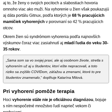
aj to, že ženy o svojich pocitoch a slabostiach hovoria
omnoho viac ako muži. Na vyhorenie u žien však poukazujú
aj dáta portálu Gitnux, podľa ktorých je
68 % pracujúcich
mamičiek vyhorených
v porovnaní so 42 % pracujúcich
otcov.
Okrem žien sú syndrómom vyhorenia podľa najnovších
výskumov čoraz viac zasiahnutí aj
mladí ľudia do veku 30-
35 rokov
.
„
Sama som sa vo svojej praxi, ale aj osobnom živote, stretla s
vyhorením už aj u študentov, ktorí ešte nepracovali, a toto
riziko sa zvýšilo COVIDom, záťažou a zmenami, ktoré to pre
študentov znamenalo
,“ doplňuje Katarína Milová.
Pri vyhorení pomôže terapia
Hoci
vyhorenie stále nie je oficiálnou diagnózou
, bojuje
s ním nespočetné množstvo ľudí naprieč vekom či