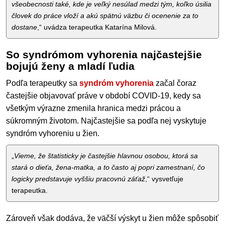
všeobecnosti také, kde je veľký nesúlad medzi tým, koľko úsilia
človek do práce vloží a akú spätnú väzbu či ocenenie za to
dostane
,“ uvádza terapeutka Katarína Milová.
So syndrómom vyhorenia najčastejšie
bojujú ženy a mladí ľudia
Podľa terapeutky sa
syndróm vyhorenia
začal čoraz
častejšie objavovať práve v období COVID-19, kedy sa
všetkým výrazne zmenila hranica medzi prácou a
súkromným životom. Najčastejšie sa podľa nej vyskytuje
syndróm vyhoreniu u žien.
„
Vieme, že štatisticky je častejšie hlavnou osobou, ktorá sa
stará o dieťa, žena-matka, a to často aj popri zamestnaní, čo
logicky predstavuje vyššiu pracovnú záťaž
,“ vysvetľuje
terapeutka.
Zároveň však dodáva, že väčší výskyt u žien môže spôsobiť