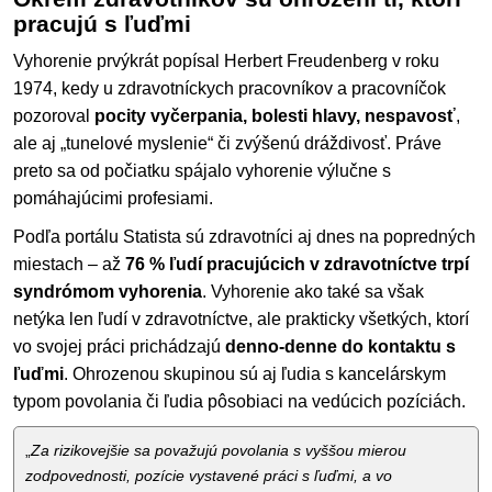
pracujú s ľuďmi
Vyhorenie prvýkrát popísal Herbert Freudenberg v roku
1974, kedy u zdravotníckych pracovníkov a pracovníčok
pozoroval
pocity vyčerpania, bolesti hlavy, nespavosť
,
ale aj „tunelové myslenie“ či zvýšenú dráždivosť. Práve
preto sa od počiatku spájalo vyhorenie výlučne s
pomáhajúcimi profesiami.
Podľa portálu Statista sú zdravotníci aj dnes na popredných
miestach – až
76 % ľudí pracujúcich v zdravotníctve trpí
syndrómom vyhorenia
. Vyhorenie ako také sa však
netýka len ľudí v zdravotníctve, ale prakticky všetkých, ktorí
vo svojej práci prichádzajú
denno-denne do kontaktu s
ľuďmi
. Ohrozenou skupinou sú aj ľudia s kancelárskym
typom povolania či ľudia pôsobiaci na vedúcich pozíciách.
„
Za rizikovejšie sa považujú povolania s vyššou mierou
zodpovednosti, pozície vystavené práci s ľuďmi, a vo