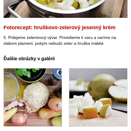
Fotorecept: hruškovo-zelerový jesenný krém
5. Prilejeme zeleninový vývar. Privedieme k varu a varíme na
slabom plameni, pokým nebudú zeler a hruška mäkké.
Ďalšie obrázky v galérii