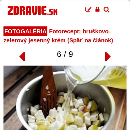
FOTOGALÉRIA
Fotorecept: hruškovo-
zelerový jesenný krém (Späť na článok)
6 / 9