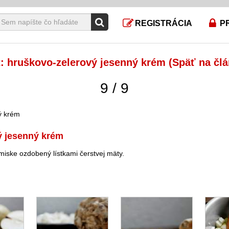
REGISTRÁCIA
P
: hruškovo-zelerový jesenný krém (Späť na člá
9 / 9
ý jesenný krém
iske ozdobený lístkami čerstvej mäty.