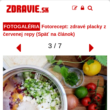
FOTOGALÉRIA
Fotorecept: zdravé placky z
červenej repy (Späť na článok)
3 / 7