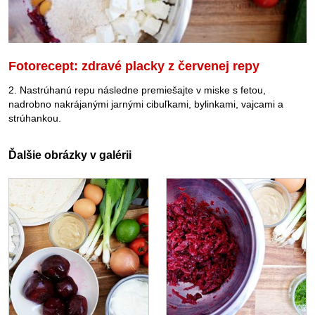
Fotorecept: zdravé placky z červenej repy
2. Nastrúhanú repu následne premiešajte v miske s fetou,
nadrobno nakrájanými jarnými cibuľkami, bylinkami, vajcami a
strúhankou.
Ďalšie obrázky v galérii