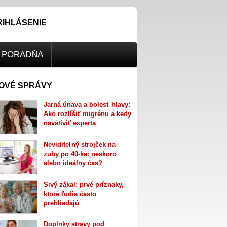
RIHLÁSENIE
PORADŇA
OVÉ SPRÁVY
Jarná únava a bolesť hlavy:
Ako rozlíšiť migrénu a kedy
navštíviť experta
Neviditeľný strojček na
zuby po 40-ke: neskoro
alebo ideálny čas?
Sivý zákal: prvé príznaky,
ktoré ľudia často
prehliadajú
Doplnky stravy pod