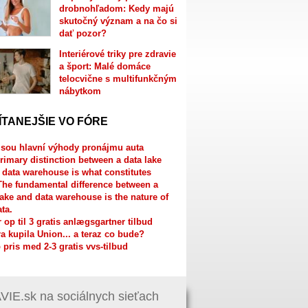
drobnohľadom: Kedy majú
skutočný význam a na čo si
dať pozor?
Interiérové triky pre zdravie
a šport: Malé domáce
telocvične s multifunkčným
nábytkom
ÍTANEJŠIE VO FÓRE
jsou hlavní výhody pronájmu auta
rimary distinction between a data lake
 data warehouse is what constitutes
The fundamental difference between a
lake and data warehouse is the nature of
ata.
r op til 3 gratis anlægsgartner tilbud
a kupila Union... a teraz co bude?
 pris med 2-3 gratis vvs-tilbud
IE.sk na sociálnych sieťach