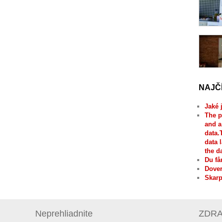
NAJČ
Jaké 
The p
and a
data.
data 
the d
Du få
Dover
Skarp
Neprehliadnite
ZDRAV