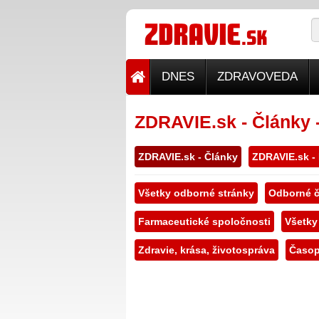
DNES
ZDRAVOVEDA
ZDRAVIE.sk - Články 
ZDRAVIE.sk - Články
ZDRAVIE.sk -
Všetky odborné stránky
Odborné č
Farmaceutické spoločnosti
Všetky
Zdravie, krása, životospráva
Časop