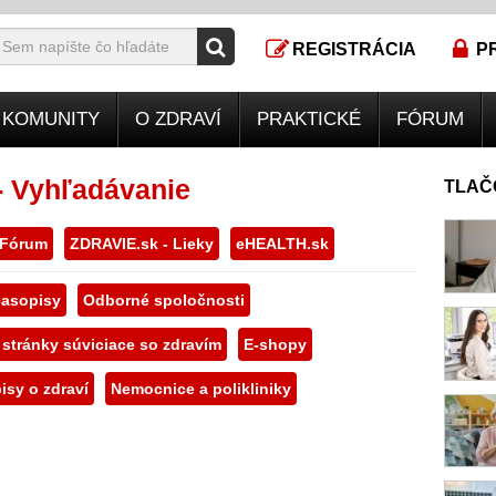
REGISTRÁCIA
P
KOMUNITY
O ZDRAVÍ
PRAKTICKÉ
FÓRUM
- Vyhľadávanie
TLAČ
 Fórum
ZDRAVIE.sk - Lieky
eHEALTH.sk
asopisy
Odborné spoločnosti
 stránky súviciace so zdravím
E-shopy
isy o zdraví
Nemocnice a polikliniky