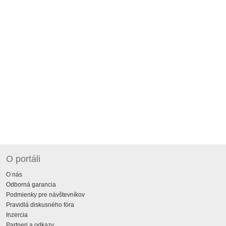
O portáli
O nás
Odborná garancia
Podmienky pre návštevníkov
Pravidlá diskusného fóra
Inzercia
Partneri a odkazy