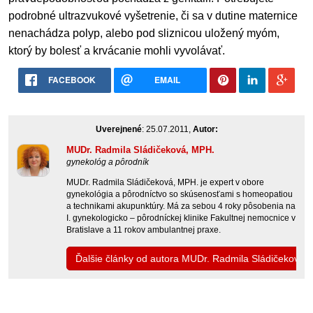
podrobné ultrazvukové vyšetrenie, či sa v dutine maternice
nenachádza polyp, alebo pod sliznicou uložený myóm,
ktorý by bolesť a krvácanie mohli vyvolávať.
FACEBOOK
EMAIL
Uverejnené
: 25.07.2011,
Autor:
MUDr. Radmila Sládičeková, MPH.
gynekológ a pôrodník
MUDr. Radmila Sládičeková, MPH. je expert v obore
gynekológia a pôrodníctvo so skúsenosťami s homeopatiou
a technikami akupunktúry. Má za sebou 4 roky pôsobenia na
I. gynekologicko – pôrodníckej klinike Fakultnej nemocnice v
Bratislave a 11 rokov ambulantnej praxe.
Ďalšie články od autora MUDr. Radmila Sládičeková,