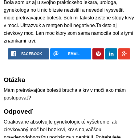
Bola som uz aj u svojho praktickeho lekara, urologa,
gynekologa no ti nic blizsie nezistili a nevedeli vysvetlit
moje pretrvavajuce bolesti. Boli mi takisto zistene stopy krvy
v moci. Ultrazvuk a rentgen boli negativne.Takisto aj
cievkovy moc. Len moc ktory som sama namocila bol s tymi
znamkami krvi.
FACEBOOK
EMAIL
Otázka
Mám pretrvávajúce bolesti brucha a krv v moči ako mám
postupovať?
Odpoveď
Opakovane absolvujte gynekologické vyšetrenie, ak
cievkovaný moč bol bez krvi, krv s najväčšou
pravdepodobnosťou pochádza z genitálií. Potrebujete