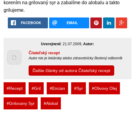
korením na grilovaný syr a zabalíme do alobalu a takto
grilujeme.
FACEBOOK
EMAIL
Uverejnené
: 21.07.2009,
Autor:
Čitateľský recept
Autor nie je lekársky alebo zdravotnícky školený odborník
Ďalšie články od autora Čitateľský recept
#Recept
#Gril
#Encian
#Syr
#Olivovy Olej
#Grilovany Syr
#Alobal