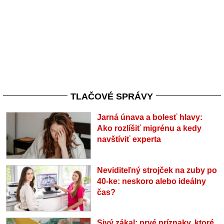
TLAČOVÉ SPRÁVY
Jarná únava a bolesť hlavy:
Ako rozlíšiť migrénu a kedy
navštíviť experta
Neviditeľný strojček na zuby po
40-ke: neskoro alebo ideálny
čas?
Sivý zákal: prvé príznaky, ktoré