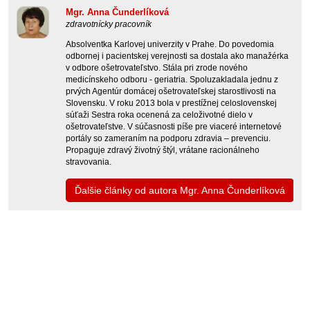
Mgr. Anna Čunderlíková
zdravotnícky pracovník
Absolventka Karlovej univerzity v Prahe. Do povedomia
odbornej i pacientskej verejnosti sa dostala ako manažérka
v odbore ošetrovateľstvo. Stála pri zrode nového
medicínskeho odboru - geriatria. Spoluzakladala jednu z
prvých Agentúr domácej ošetrovateľskej starostlivosti na
Slovensku. V roku 2013 bola v prestížnej celoslovenskej
súťaži Sestra roka ocenená za celoživotné dielo v
ošetrovateľstve. V súčasnosti píše pre viaceré internetové
portály so zameraním na podporu zdravia – prevenciu.
Propaguje zdravý životný štýl, vrátane racionálneho
stravovania.
Ďalšie články od autora Mgr. Anna Čunderlíková