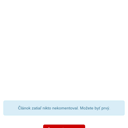
Článok zatiaľ nikto nekomentoval. Možete byť prvý.