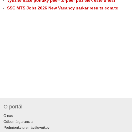
Využite naše ponuky peer-to-peer pôžičiek ešte dnes!
SSC MTS Jobs 2026 New Vacancy sarkariresults.com.tc
O portáli
O nás
Odborná garancia
Podmienky pre návštevníkov