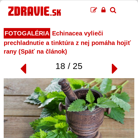
FOTOGALÉRIA
Echinacea vylieči
prechladnutie a tinktúra z nej pomáha hojiť
rany (Späť na článok)
18 / 25