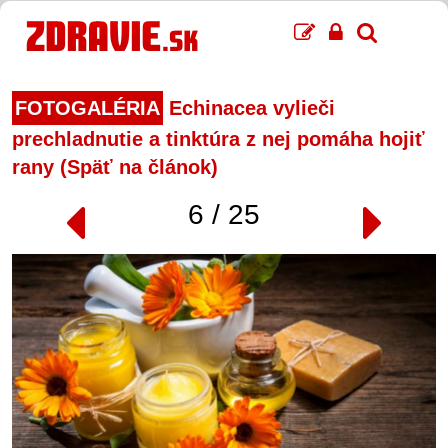
FOTOGALÉRIA
Echinacea vylieči
prechladnutie a tinktúra z nej pomáha hojiť
rany (Späť na článok)
6 / 25