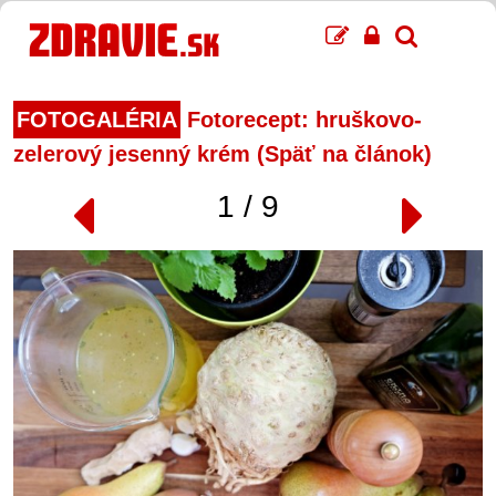
FOTOGALÉRIA
Fotorecept: hruškovo-
zelerový jesenný krém (Späť na článok)
1 / 9