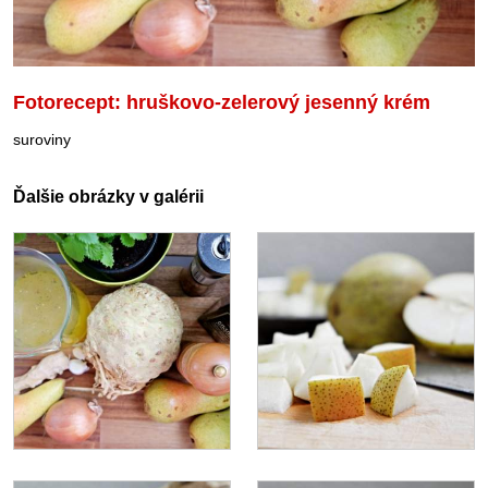
Fotorecept: hruškovo-zelerový jesenný krém
suroviny
Ďalšie obrázky v galérii