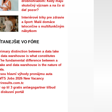
drobnohľadom: Kedy majú
skutočný význam a na čo si
dať pozor?
Interiérové triky pre zdravie
a šport: Malé domáce
telocvične s multifunkčným
nábytkom
ÍTANEJŠIE VO FÓRE
rimary distinction between a data lake
 data warehouse is what constitutes
The fundamental difference between a
lake and data warehouse is the nature of
ata.
jsou hlavní výhody pronájmu auta
MTS Jobs 2026 New Vacancy
riresults.com.tc
r op til 3 gratis anlægsgartner tilbud
 diskusní portál