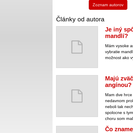
Zoznam autorov
Články od autora
Je iný sp
mandlí?
Mám vysoke as
vybratie mandl
možnost ako vy
Majú zväč
angínou?
Mam dve hrce 
nedavnom probl
neboli tak nec
spolocne s tym
choru som mala
Čo znamen