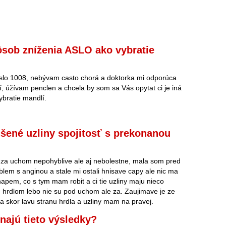
ôsob zníženia ASLO ako vybratie
lo 1008, nebývam casto chorá a doktorka mi odporúca
í, úžívam penclen a chcela by som sa Vás opytat ci je iná
bratie mandlí.
šené uzliny spojitosť s prekonanou
za uchom nepohyblive ale aj nebolestne, mala som pred
em s anginou a stale mi ostali hnisave capy ale nic ma
hapem, co s tym mam robit a ci tie uzliny maju nieco
 hrdlom lebo nie su pod uchom ale za. Zaujimave je ze
 skor lavu stranu hrdla a uzliny mam na pravej.
ajú tieto výsledky?