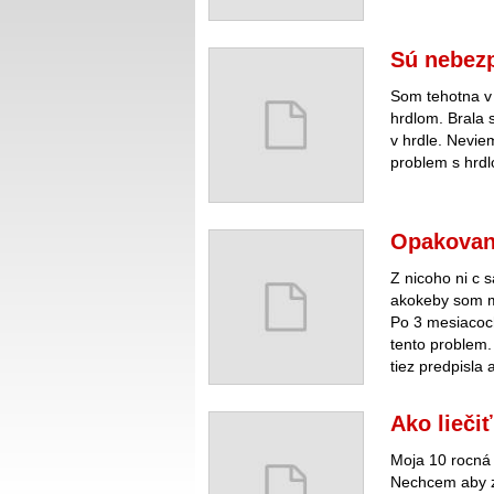
Sú nebezp
Som tehotna v 
hrdlom. Brala 
v hrdle. Nevie
problem s hrdl
Opakovan
Z nicoho ni c 
akokeby som ma
Po 3 mesiacoch 
tento problem.
tiez predpisla 
Ako lieči
Moja 10 rocná 
Nechcem aby zn