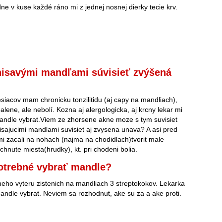
dne v kuse každé ráno mi z jednej nosnej dierky tecie krv.
nisavými mandľami súvisieť zvýšená
iacov mam chronicku tonzilitidu (aj capy na mandliach),
lene, ale nebolí. Kozna aj alergologicka, aj krcny lekar mi
mandle vybrat.Viem ze zhorsene akne moze s tym suvisiet
isajucimi mandlami suvisiet aj zvysena unava? A asi pred
 zacali na nohach (najma na chodidlach)tvorit male
chnute miesta(hrudky), kt. pri chodeni bolia.
otrebné vybrať mandle?
ho vyteru zistenich na mandliach 3 streptokokov. Lekarka
ndle vybrat. Neviem sa rozhodnut, ake su za a ake proti.