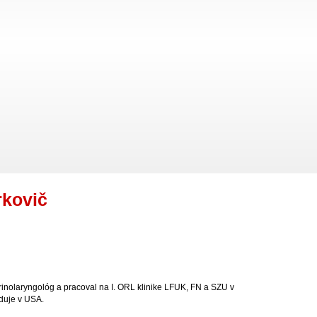
rkovič
rinolaryngológ a pracoval na I. ORL klinike LFUK, FN a SZU v
duje v USA.