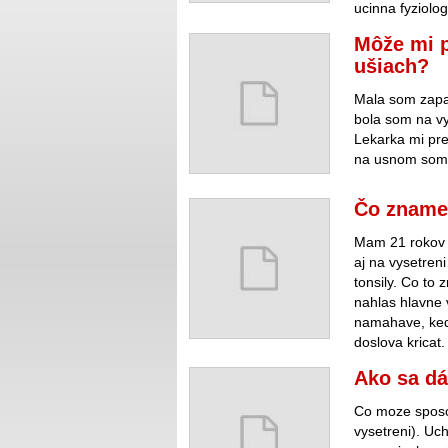
ucinna fyziolo
Môže mi p
ušiach?
Mala som zapa
bola som na vy
Lekarka mi pre
na usnom som 
Čo znamen
Mam 21 rokov a
aj na vysetren
tonsily. Co t
nahlas hlavne 
namahave, ked
doslova kricat.
Ako sa dá
Co moze sposo
vysetreni). Uc