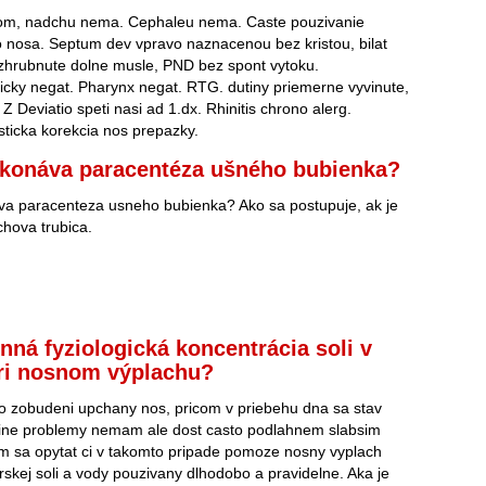
om, nadchu nema. Cephaleu nema. Caste pouzivanie
 nosa. Septum dev vpravo naznacenou bez kristou, bilat
 zhrubnute dolne musle, PND bez spont vytoku.
icky negat. Pharynx negat. RTG. dutiny priemerne vyvinute,
Z Deviatio speti nasi ad 1.dx. Rhinitis chrono alerg.
sticka korekcia nos prepazky.
ykonáva paracentéza ušného bubienka?
va paracenteza usneho bubienka? Ako sa postupuje, ak je
hova trubica.
inná fyziologická koncentrácia soli v
ri nosnom výplachu?
 zobudeni upchany nos, pricom v priebehu dna sa stav
e ine problemy nemam ale dost casto podlahnem slabsim
m sa opytat ci v takomto pripade pomoze nosny vyplach
skej soli a vody pouzivany dlhodobo a pravidelne. Aka je