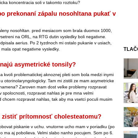
gicka koncentracia soli v takomto roztoku?
o prekonaní zápalu nosohltana pukať v
leny nosohltan. pred mesiacom som brala duomox 1000,
setreni na ORL, na RTG dutin vysledky boli negativne.
dpisala aerius. Po 2 tyzdnoch mi ostalo pukanie v usiach,
mala opat negativne vysledky.
TLAČ
ajú asymetrické tonsily?
 kvoli problematickej aknoznej pleti som bola medzi inymi
i u otorinolaryngologicky. Tam mi zistili ze mam asymetricke
o znamena? Zaroven mam dost velke problemy rozpravat
v spolocnosti, rozpravat nahlas je pre mna velmi
 chcem rozpravat nahlas, tak aby ma vsetci poculi musim
 zistiť prítomnosť cholesteatomu?
bovat piskanie v uchu. vnutorne ucho mam v poriadku (po
ho ma aj pobolieva. Velmi slabo nanho pocujem. Som po 6.