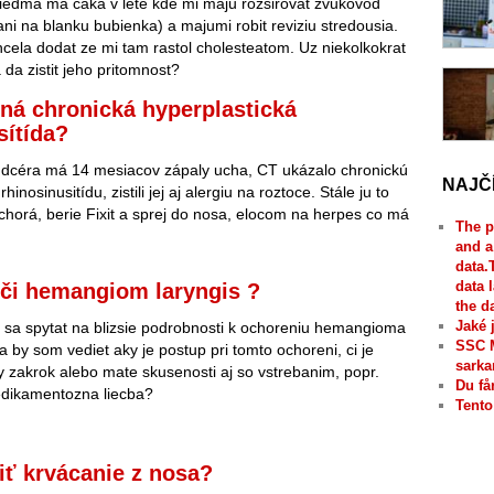
iedma ma caka v lete kde mi maju rozsirovat zvukovod
ani na blanku bubienka) a majumi robit reviziu stredousia.
cela dodat ze mi tam rastol cholesteatom. Uz niekolkokrat
 da zistit jeho pritomnost?
á chronická hyperplastická
sítída?
 dcéra má 14 mesiacov zápaly ucha, CT ukázalo chronickú
NAJČ
hinosinusitídu, zistili jej aj alergiu na roztoce. Stále ju to
e chorá, berie Fixit a sprej do nosa, elocom na herpes co má
The p
and a
data.
data 
eči hemangiom laryngis ?
the d
Jaké 
sa spytat na blizsie podrobnosti k ochoreniu hemangioma
SSC 
a by som vediet aky je postup pri tomto ochoreni, ci je
sarka
 zakrok alebo mate skusenosti aj so vstrebanim, popr.
Du få
edikamentozna liecba?
Tento
čiť krvácanie z nosa?