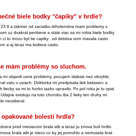
ečné biele bodky "čapíky" v hrdle?
23 tt a takmer od zaciatku tehotenstva mam problemy s
som uz dvakrat penbene a stale viac sa mi robia biele bodky
m ci to mozu byt tie capiky...od detstva som mavala casto
om a aj teraz ma bolieva casto.
e mám problémy so sluchom.
sa mi objavili usne problemy, pocujem slabsie nez obvykle,
l vatu v usiach. Doktorka mi predpisala liek betaserc a .
liecby sa mi to horko tazko upravilo. Po pol roku je tu opat
 Udajne existuju na tuto chorobu iba 2 lieky ten druhy mi
ale nezaberal.
ť opakované bolesti hrdla?
dcera pred mesiacom brala atb a teraz ju znova boli hrdlo.
ova brala atb je nieco co by jej pomohlo a nemusela brat