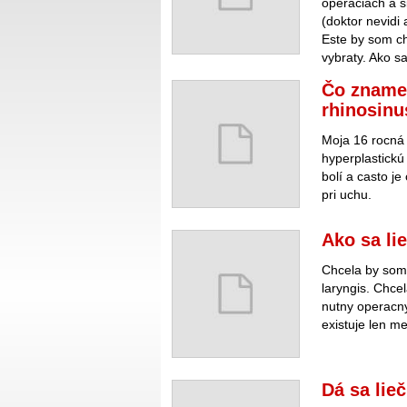
operaciach a s
(doktor nevidi 
Este by som ch
vybraty. Ako sa
Čo znamen
rhinosinu
Moja 16 rocná
hyperplastickú r
bolí a casto j
pri uchu.
Ako sa li
Chcela by som 
laryngis. Chcel
nutny operacny
existuje len m
Dá sa lie