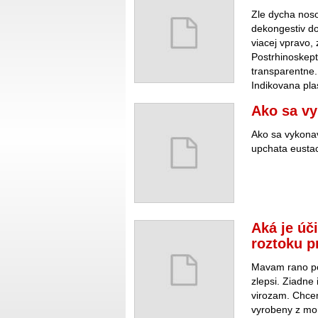
Zle dycha nos
dekongestiv do
viacej vpravo,
Postrhinoskept
transparentne. 
Indikovana pla
Ako sa v
Ako sa vykona
upchata eustac
Aká je úč
roztoku p
Mavam rano po
zlepsi. Ziadn
virozam. Chce
vyrobeny z mor