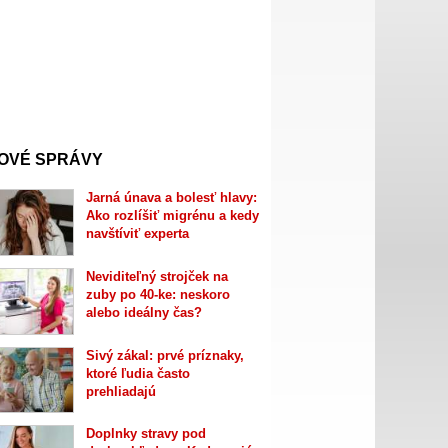
OVÉ SPRÁVY
Jarná únava a bolesť hlavy:
Ako rozlíšiť migrénu a kedy
navštíviť experta
Neviditeľný strojček na
zuby po 40-ke: neskoro
alebo ideálny čas?
Sivý zákal: prvé príznaky,
ktoré ľudia často
prehliadajú
Doplnky stravy pod