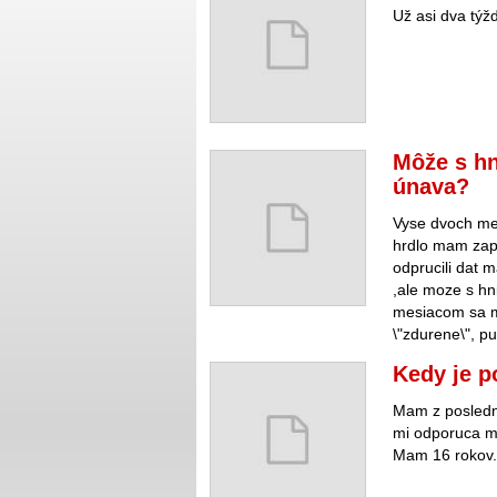
Už asi dva týž
Môže s h
únava?
Vyse dvoch mes
hrdlo mam zapa
odprucili dat 
,ale moze s hn
mesiacom sa mi
\"zdurene\", pu
Kedy je p
Mam z posledne
mi odporuca ma
Mam 16 rokov.