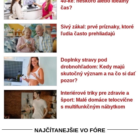
40-ke: neskoro alebo ideálny
čas?
Sivý zákal: prvé príznaky, ktoré
ľudia často prehliadajú
Doplnky stravy pod
drobnohľadom: Kedy majú
skutočný význam a na čo si dať
pozor?
Interiérové triky pre zdravie a
šport: Malé domáce telocvične
s multifunkčným nábytkom
NAJČÍTANEJŠIE VO FÓRE