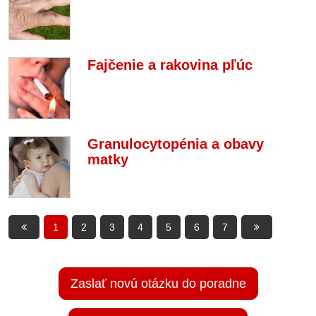
Fajčenie a rakovina pľúc
Granulocytopénia a obavy
matky
1
2
3
4
5
6
7
Zaslať novú otázku do poradne