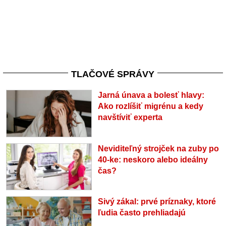
TLAČOVÉ SPRÁVY
Jarná únava a bolesť hlavy:
Ako rozlíšiť migrénu a kedy
navštíviť experta
Neviditeľný strojček na zuby po
40-ke: neskoro alebo ideálny
čas?
Sivý zákal: prvé príznaky, ktoré
ľudia často prehliadajú