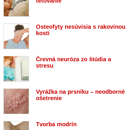
tetovanie
Osteofyty nesúvisia s rakovinou
kosti
Črevná neuróza zo štúdia a
stresu
Vyrážka na prsníku – neodborné
ošetrenie
Tvorba modrín