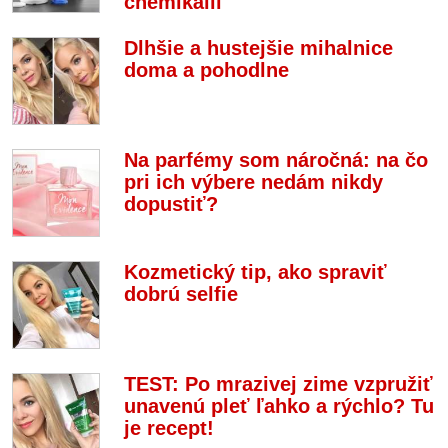
chemikálii
Dlhšie a hustejšie mihalnice
doma a pohodlne
Na parfémy som náročná: na čo
pri ich výbere nedám nikdy
dopustiť?
Kozmetický tip, ako spraviť
dobrú selfie
TEST: Po mrazivej zime vzpružiť
unavenú pleť ľahko a rýchlo? Tu
je recept!