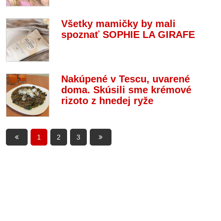
Všetky mamičky by mali
spoznať SOPHIE LA GIRAFE
Nakúpené v Tescu, uvarené
doma. Skúsili sme krémové
rizoto z hnedej ryže
1
2
3