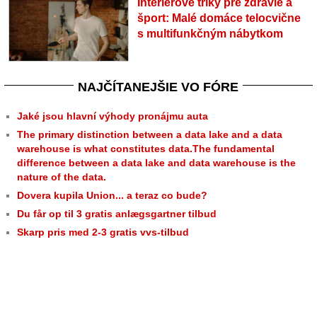
Interiérové triky pre zdravie a
šport: Malé domáce telocvične
s multifunkčným nábytkom
NAJČÍTANEJŠIE VO FÓRE
Jaké jsou hlavní výhody pronájmu auta
The primary distinction between a data lake and a data
warehouse is what constitutes data.The fundamental
difference between a data lake and data warehouse is the
nature of the data.
Dovera kupila Union... a teraz co bude?
Du får op til 3 gratis anlægsgartner tilbud
Skarp pris med 2-3 gratis vvs-tilbud