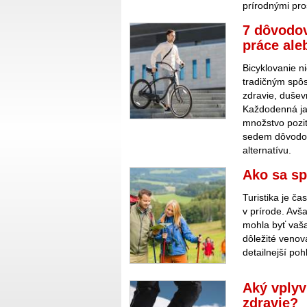
prírodnými pro
7 dôvodov
práce ale
Bicyklovanie n
tradičným spô
zdravie, dušev
Každodenná jaz
množstvo pozití
sedem dôvodov,
alternatívu.
Ako sa sp
Turistika je č
v prírode. Avš
mohla byť vaša
dôležité venov
detailnejší po
Aký vplyv
zdravie?