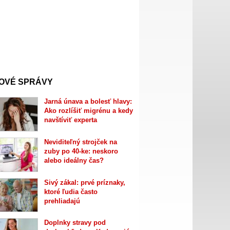
OVÉ SPRÁVY
Jarná únava a bolesť hlavy:
Ako rozlíšiť migrénu a kedy
navštíviť experta
Neviditeľný strojček na
zuby po 40-ke: neskoro
alebo ideálny čas?
Sivý zákal: prvé príznaky,
ktoré ľudia často
prehliadajú
Doplnky stravy pod