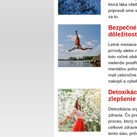
ktorá láka všet
pripravili sme 
za to.
Bezpečné 
dôležitos
Letné mesiace s
prírody alebo n
toto ročné obd
nielenže posilň
mentálnu poho
mali celoročne
nakopli a vybeh
Detoxikác
zlepšenie
Detoxikácia or
zdravia. Čo pr
proces, ktorý m
celkové zdravi
tento stav, pri