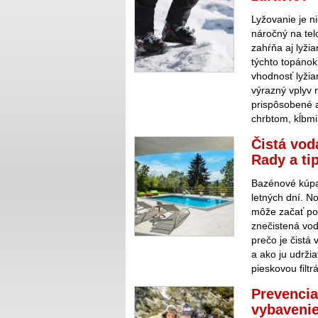
Lyžovanie je ni
náročný na tel
zahŕňa aj lyži
týchto topánok 
vhodnosť lyžia
výrazný vplyv 
prispôsobené a
chrbtom, kĺbmi
Čistá vod
Rady a ti
Bazénové kúpa
letných dní. N
môže začať po
znečistená vod
prečo je čistá
a ako ju udrži
pieskovou filt
Prevencia
vybavenie