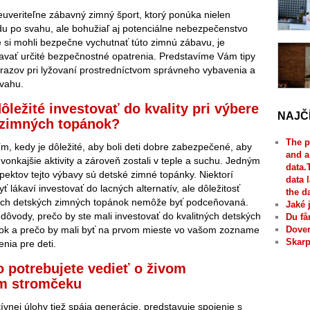
euveriteľne zábavný zimný šport, ktorý ponúka nielen
du po svahu, ale bohužiaľ aj potenciálne nebezpečenstvo
e si mohli bezpečne vychutnať túto zimnú zábavu, je
iavať určité bezpečnostné opatrenia. Predstavíme Vám tipy
razov pri lyžovaní prostredníctvom správneho vybavenia a
svahu.
ôležité investovať do kvality pri výbere
NAJČ
 zimných topánok?
The p
m, kedy je dôležité, aby boli deti dobre zabezpečené, aby
and a
 vonkajšie aktivity a zároveň zostali v teple a suchu. Jedným
data.
pektov tejto výbavy sú detské zimné topánky. Niektorí
data 
ť lákaví investovať do lacných alternatív, ale dôležitosť
the d
ných detských zimných topánok nemôže byť podceňovaná.
Jaké 
dôvody, prečo by ste mali investovať do kvalitných detských
Du få
ok a prečo by mali byť na prvom mieste vo vašom zozname
Dover
Skarp
nia pre deti.
o potrebujete vedieť o živom
m stromčeku
vnej úlohy tiež spája generácie, predstavuje spojenie s