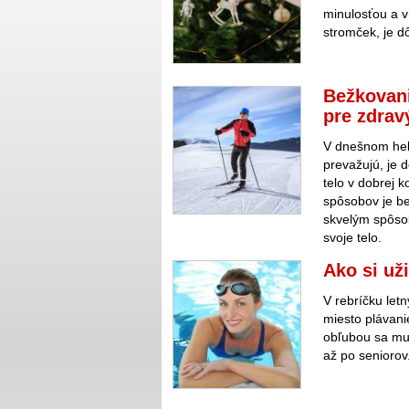
minulosťou a v
stromček, je dô
Bežkovani
pre zdrav
V dnešnom hekt
prevažujú, je 
telo v dobrej k
spôsobov je be
skvelým spôso
svoje telo.
Ako si už
V rebríčku let
miesto plávanie
obľubou sa mu 
až po seniorov