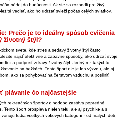
náša nádej do budúcnosti. Ak ste sa rozhodli pre živý
ležité vedieť, ako ho udržať svieži počas celých sviatkov.
e: Prečo je to ideálny spôsob cvičenia
ý životný štýl?
ickom svete, kde stres a sedavý životný štýl často
dôležité nájsť efektívne a zábavné spôsoby, ako udržať svoje
ondícii a podporiť zdravý životný štýl. Jedným z takýchto
žkovanie na bežkách. Tento šport nie je len výzvou, ale aj
bom, ako sa pohybovať na čerstvom vzduchu a posilniť
iť plávanie čo najčastejšie
ných rekreačných športov dlhodobo zastáva popredné
. Tento šport prospieva nielen telu, ale aj psychike a s
venujú ľudia všetkých vekových kategórií - od malých detí,
.