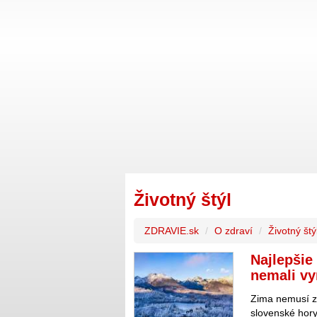
Životný štýl
ZDRAVIE.sk
O zdraví
Životný štý
Najlepšie
nemali v
Zima nemusí zn
slovenské hor