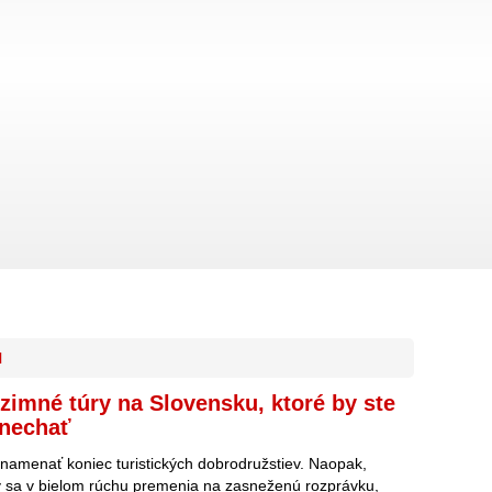
l
 zimné túry na Slovensku, ktoré by ste
ynechať
amenať koniec turistických dobrodružstiev. Naopak,
y sa v bielom rúchu premenia na zasneženú rozprávku,