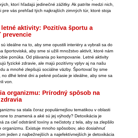
kých, ktorí hľadajú jedinečné zážitky. Ak patríte medzi nich,
si pre vás prehľad tých najkrajších zimných túr, ktoré stoja
letné aktivity: Pozitíva športu a
ť prevencie
ú ideálne na to, aby sme opustili interiéry a vybrali sa do
a športoviská, aby sme si užili množstvo aktivít, ktoré nám
obie ponúka. Od plávania po kempovanie. Letné aktivity
ujú fyzické zdravie, ale majú pozitívny vplyv aj na našu
du a mnohé zlepšujú sociálne väzby. Športovať by sme
, no dlhé letné dni a pekné počasie je ideálne, aby sme sa
li von.
ia organizmu: Prírodný spôsob na
 zdravia
ganizmu sa stala čoraz populárnejšou tematikou v oblasti
esne to znamená a aké sú jej výhody? Detoxikácia je
á za cieľ odstrániť toxíny a nečistoty z tela, aby sa zlepšilo
e organizmu. Existuje mnoho spôsobov, ako dosiahnuť
čom jeden z najbežnejších a najefektívnejších je detoxikácia