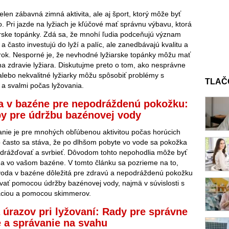
elen zábavná zimná aktivita, ale aj šport, ktorý môže byť
o. Pri jazde na lyžiach je kľúčové mať správnu výbavu, ktorá
arske topánky. Zdá sa, že mnohí ľudia podceňujú význam
a často investujú do lyží a palíc, ale zanedbávajú kvalitu a
rok. Nesporné je, že nevhodné lyžiarske topánky môžu mať
na zdravie lyžiara. Diskutujme preto o tom, ako nesprávne
lebo nekvalitné lyžiarky môžu spôsobiť problémy s
TLAČ
 a svalmi počas lyžovania.
a v bazéne pre nepodráždenú pokožku:
py pre údržbu bazénovej vody
nie je pre mnohých obľúbenou aktivitou počas horúcich
o často sa stáva, že po dlhšom pobyte vo vode sa pokožka
drážďovať a svrbieť. Dôvodom tohto nepohodlia môže byť
a vo vašom bazéne. V tomto článku sa pozrieme na to,
 voda v bazéne dôležitá pre zdravú a nepodráždenú pokožku
avať pomocou údržby bazénovej vody, najmä v súvislosti s
ráciou a pomocou skimmerov.
 úrazov pri lyžovaní: Rady pre správne
 a správanie na svahu