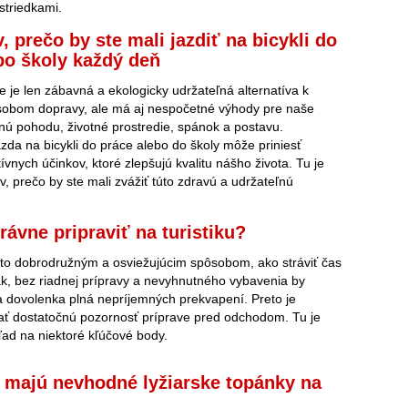
striedkami.
, prečo by ste mali jazdiť na bicykli do
bo školy každý deň
ie je len zábavná a ekologicky udržateľná alternatíva k
sobom dopravy, ale má aj nespočetné výhody pre naše
nú pohodu, životné prostredie, spánok a postavu.
da na bicykli do práce alebo do školy môže priniesť
vnych účinkov, ktoré zlepšujú kvalitu nášho života. Tu je
 prečo by ste mali zvážiť túto zdravú a udržateľnú
rávne pripraviť na turistiku?
asto dobrodružným a osviežujúcim spôsobom, ako stráviť čas
ak, bez riadnej prípravy a nevyhnutného vybavenia by
 dovolenka plná nepríjemných prekvapení. Preto je
ať dostatočnú pozornosť príprave pred odchodom. Tu je
hľad na niektoré kľúčové body.
 majú nevhodné lyžiarske topánky na