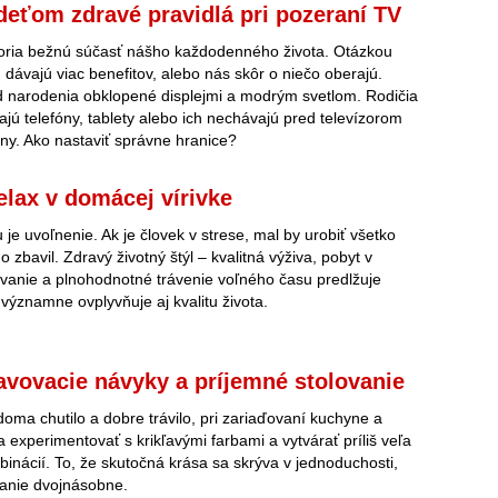
deťom zdravé pravidlá pri pozeraní TV
voria bežnú súčasť nášho každodenného života. Otázkou
 dávajú viac benefitov, alebo nás skôr o niečo oberajú.
d narodenia obklopené displejmi a modrým svetlom. Rodičia
ajú telefóny, tablety alebo ich nechávajú pred televízorom
iny. Ako nastaviť správne hranice?
elax v domácej vírivke
je uvoľnenie. Ak je človek v strese, mal by urobiť všetko
o zbavil. Zdravý životný štýl – kvalitná výživa, pobyt v
ovanie a plnohodnotné trávenie voľného času predlžuje
 významne ovplyvňuje aj kvalitu života.
avovacie návyky a príjemné stolovanie
ma chutilo a dobre trávilo, pri zariaďovaní kuchyne a
a experimentovať s krikľavými farbami a vytvárať príliš veľa
inácií. To, že skutočná krása sa skrýva v jednoduchosti,
ovanie dvojnásobne.