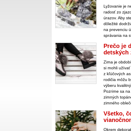
Lyžovanie je n
radosť zo zjaz
úrazov. Aby st
dôležité dodrž
na prevenciu ú
správania na 
Prečo je d
detských
Zima je období
si mohli užívať
z kľúčových as
rodičia môžu by
výberu kvalit
Pozrime sa na 
zimných topán
zimného obleče
Všetko, č
vianočno
Okrem dekoratí