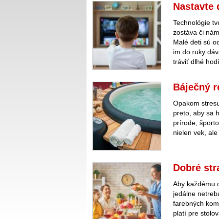
Nastavte 
Technológie t
zostáva či nám
Malé deti sú o
im do ruky dáv
tráviť dlhé hod
Báječný r
Opakom stresu 
preto, aby sa h
prírode, šport
nielen vek, ale
Dobré str
Aby každému do
jedálne netreb
farebných komb
platí pre stol