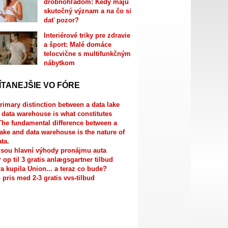
drobnohľadom: Kedy majú
skutočný význam a na čo si
dať pozor?
Interiérové triky pre zdravie
a šport: Malé domáce
telocvične s multifunkčným
nábytkom
ÍTANEJŠIE VO FÓRE
rimary distinction between a data lake
 data warehouse is what constitutes
The fundamental difference between a
lake and data warehouse is the nature of
ata.
jsou hlavní výhody pronájmu auta
r op til 3 gratis anlægsgartner tilbud
a kupila Union... a teraz co bude?
 pris med 2-3 gratis vvs-tilbud