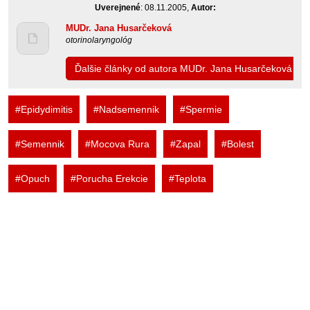
Uverejnené
: 08.11.2005,
Autor:
MUDr. Jana Husarčeková
otorinolaryngológ
Ďalšie články od autora MUDr. Jana Husarčeková
#Epidydimitis
#Nadsemennik
#Spermie
#Semennik
#Mocova Rura
#Zapal
#Bolest
#Opuch
#Porucha Erekcie
#Teplota