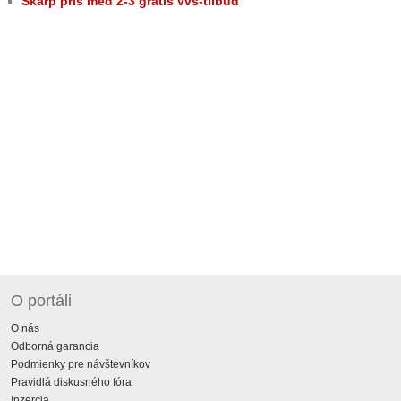
Skarp pris med 2-3 gratis vvs-tilbud
O portáli
O nás
Odborná garancia
Podmienky pre návštevníkov
Pravidlá diskusného fóra
Inzercia