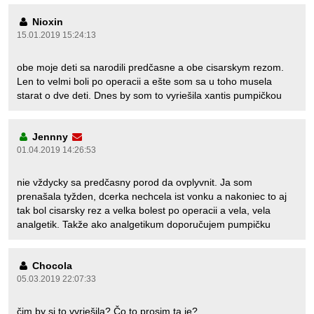
Nioxin
15.01.2019 15:24:13
obe moje deti sa narodili predčasne a obe cisarskym rezom.
Len to velmi boli po operacii a ešte som sa u toho musela
starat o dve deti. Dnes by som to vyriešila xantis pumpičkou
Jennny
01.04.2019 14:26:53
nie vždycky sa predčasny porod da ovplyvnit. Ja som
prenašala tyžden, dcerka nechcela ist vonku a nakoniec to aj
tak bol cisarsky rez a velka bolest po operacii a vela, vela
analgetik. Takže ako analgetikum doporučujem pumpičku
Chocola
05.03.2019 22:07:33
čim by si to vyriešila? Čo to prosim ta je?