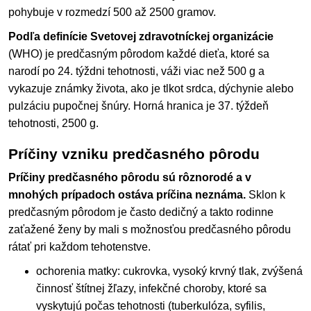
pohybuje v rozmedzí 500 až 2500 gramov.
Podľa definície Svetovej zdravotníckej organizácie
(WHO) je predčasným pôrodom každé dieťa, ktoré sa
narodí po 24. týždni tehotnosti, váži viac než 500 g a
vykazuje známky života, ako je tlkot srdca, dýchynie alebo
pulzáciu pupočnej šnúry. Horná hranica je 37. týždeň
tehotnosti, 2500 g.
Príčiny vzniku predčasného pôrodu
Príčiny predčasného pôrodu sú rôznorodé a v
mnohých prípadoch ostáva príčina neznáma.
Sklon k
predčasným pôrodom je často dedičný a takto rodinne
zaťažené ženy by mali s možnosťou predčasného pôrodu
rátať pri každom tehotenstve.
ochorenia matky: cukrovka, vysoký krvný tlak, zvýšená
činnosť štítnej žľazy, infekčné choroby, ktoré sa
vyskytujú počas tehotnosti (tuberkulóza, syfilis,