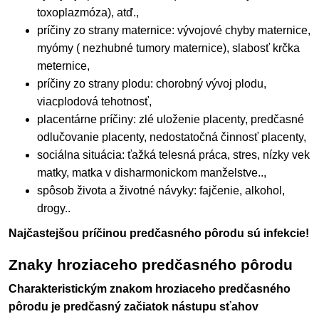
toxoplazmóza), atď.,
príčiny zo strany maternice: vývojové chyby maternice,
myómy ( nezhubné tumory maternice), slabosť krčka
meternice,
príčiny zo strany plodu: chorobný vývoj plodu,
viacplodová tehotnosť,
placentárne príčiny: zlé uloženie placenty, predčasné
odlučovanie placenty, nedostatočná činnosť placenty,
sociálna situácia: ťažká telesná práca, stres, nízky vek
matky, matka v disharmonickom manželstve..,
spôsob života a životné návyky: fajčenie, alkohol,
drogy..
Najčastejšou príčinou predčasného pôrodu sú infekcie!
Znaky hroziaceho predčasného pôrodu
Charakteristickým znakom hroziaceho predčasného
pôrodu je predčasný začiatok nástupu sťahov