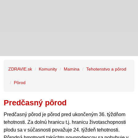
ZDRAVIE.sk
Komunity
Mamina
Tehotenstvo a pôrod
Pôrod
Predčasný pôrod
Predčasný pôrod je pôrod pred ukončeným 36. týždňom
tehotnosti. Za dolnú hranicu t.j. hranicu životaschopnosti
plodu sa v súčasnosti považuje 24. týždeň tehotnosti.
Pôrodná hmotnosti takýchto novorodencov sa pohybuje v