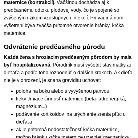
maternice (kontrakcií).
Väčšinou dochádza aj k
predčasnému odtoku plodovej vody, čo je spojené so
zvýšeným rizikom vzostupných infekcií. Pri vaginálnom
vyšetrení býva zväčša prítomné otvorenie bránky krčka
maternice.
Odvrátenie predčasného pôrodu
Každá žena s hroziacim predčasným pôrodom by mala
byť hospitalizovaná.
Pôrodník musí vyšetriť stav matky aj
dieťaťa a podľa toho rozhodnúť o ďalších krokoch. Ak dieťa
nie je v ohrození, je snaha graviditu uchovať:
poloha na boku alebo s vyvýšenou panvou
lieky tlmiace činnosť maternice (beta- adrenergiká,
magnézium...)
podávanie kortikoidov na urýchlenie zrenia pľúc u
dieťaťa
ak je prítomná nedostatočnosť krčka maternice,
možno bránku krčka maternice uzavrieť mechanicky