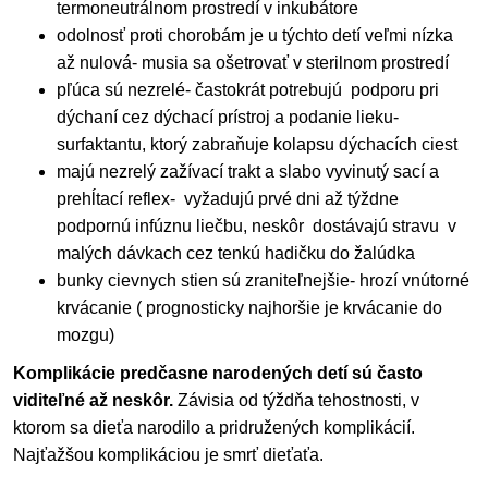
termoneutrálnom prostredí v inkubátore
odolnosť proti chorobám je u týchto detí veľmi nízka
až nulová- musia sa ošetrovať v sterilnom prostredí
pľúca sú nezrelé- častokrát potrebujú podporu pri
dýchaní cez dýchací prístroj a podanie lieku-
surfaktantu, ktorý zabraňuje kolapsu dýchacích ciest
majú nezrelý zažívací trakt a slabo vyvinutý sací a
prehĺtací reflex- vyžadujú prvé dni až týždne
podpornú infúznu liečbu, neskôr dostávajú stravu v
malých dávkach cez tenkú hadičku do žalúdka
bunky cievnych stien sú zraniteľnejšie- hrozí vnútorné
krvácanie ( prognosticky najhoršie je krvácanie do
mozgu)
Komplikácie predčasne narodených detí sú často
viditeľné až neskôr.
Závisia od týždňa tehostnosti, v
ktorom sa dieťa narodilo a pridružených komplikácií.
Najťažšou komplikáciou je smrť dieťaťa.