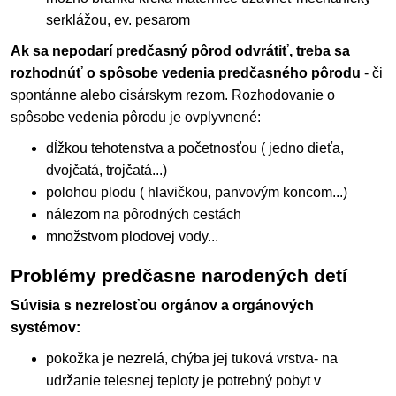
serklážou, ev. pesarom
Ak sa nepodarí predčasný pôrod odvrátiť, treba sa
rozhodnúť o spôsobe vedenia predčasného pôrodu
- či
spontánne alebo cisárskym rezom. Rozhodovanie o
spôsobe vedenia pôrodu je ovplyvnené:
dĺžkou tehotenstva a početnosťou ( jedno dieťa,
dvojčatá, trojčatá...)
polohou plodu ( hlavičkou, panvovým koncom...)
nálezom na pôrodných cestách
množstvom plodovej vody...
Problémy predčasne narodených detí
Súvisia s nezrelosťou orgánov a orgánových
systémov:
pokožka je nezrelá, chýba jej tuková vrstva- na
udržanie telesnej teploty je potrebný pobyt v