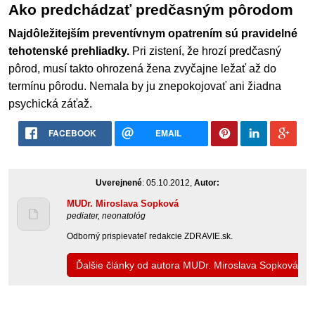
Ako predchádzať predčasným pôrodom
Najdôležitejším preventívnym opatrením sú pravidelné
tehotenské prehliadky.
Pri zistení, že hrozí predčasný
pôrod, musí takto ohrozená žena zvyčajne ležať až do
termínu pôrodu. Nemala by ju znepokojovať ani žiadna
psychická záťaž.
FACEBOOK
EMAIL
Uverejnené
: 05.10.2012,
Autor:
MUDr. Miroslava Sopková
pediater, neonatológ
Odborný prispievateľ redakcie ZDRAVIE.sk.
Ďalšie články od autora MUDr. Miroslava Sopková