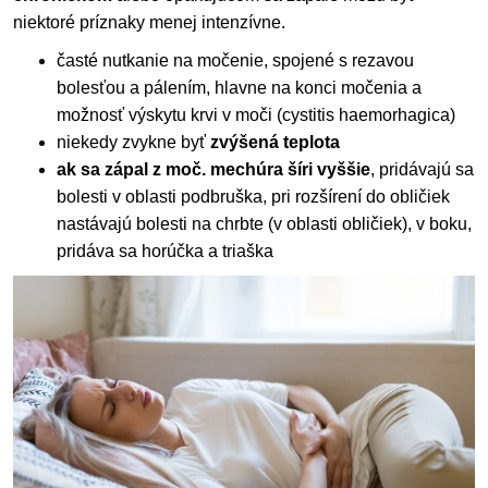
niektoré príznaky menej intenzívne.
časté nutkanie na močenie, spojené s rezavou
bolesťou a pálením, hlavne na konci močenia a
možnosť výskytu krvi v moči (cystitis haemorhagica)
niekedy zvykne byť
zvýšená teplota
ak sa zápal z moč. mechúra šíri vyššie
, pridávajú sa
bolesti v oblasti podbruška, pri rozšírení do obličiek
nastávajú bolesti na chrbte (v oblasti obličiek), v boku,
pridáva sa horúčka a triaška