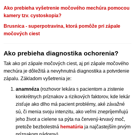
Ako prebieha vyšetrenie močového mechúra pomocou
kamery tzv. cystoskopia?
Brusnica - superpotravina, ktorá pomôže pri zápale
močových ciest
Ako prebieha diagnostika ochorenia?
Tak ako pri zápale močových ciest, aj pri zápale močového
mechúra je dôležitá a nevyhnutná diagnostika a potvrdenie
zápalu. Základom vyšetrenia je:
anamnéza
(rozhovor lekára s pacientom a zistenie
konkrétnych príznakov a rizikových faktorov, kde lekár
zisťuje ako dlho má pacient problémy, aké závažné
sú, či menia svoju intenzitu, ako veľmi znepríjemňujú
jeho život a cielene sa pýta na červený-krvavý moč,
pretože bezbolestná
hematúria
ja najčastejším prvým
príznakom nádorov).