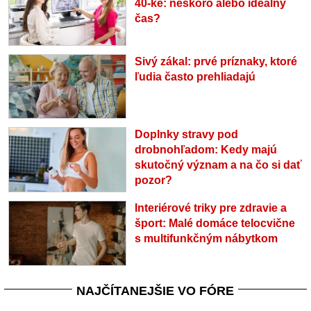
40-ke: neskoro alebo ideálny
čas?
Sivý zákal: prvé príznaky, ktoré
ľudia často prehliadajú
Doplnky stravy pod
drobnohľadom: Kedy majú
skutočný význam a na čo si dať
pozor?
Interiérové triky pre zdravie a
šport: Malé domáce telocvične
s multifunkčným nábytkom
NAJČÍTANEJŠIE VO FÓRE