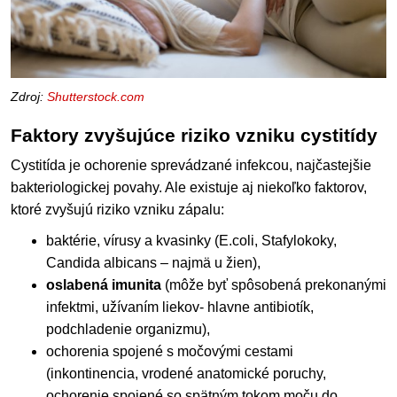
Zdroj:
Shutterstock.com
Faktory zvyšujúce riziko vzniku cystitídy
Cystitída je ochorenie sprevádzané infekcou, najčastejšie
bakteriologickej povahy. Ale existuje aj niekoľko faktorov,
ktoré zvyšujú riziko vzniku zápalu:
baktérie, vírusy a kvasinky (E.coli, Stafylokoky,
Candida albicans – najmä u žien),
oslabená imunita
(môže byť spôsobená prekonanými
infektmi, užívaním liekov- hlavne antibiotík,
podchladenie organizmu),
ochorenia spojené s močovými cestami
(inkontinencia, vrodené anatomické poruchy,
ochorenie spojené so spätným tokom moču do