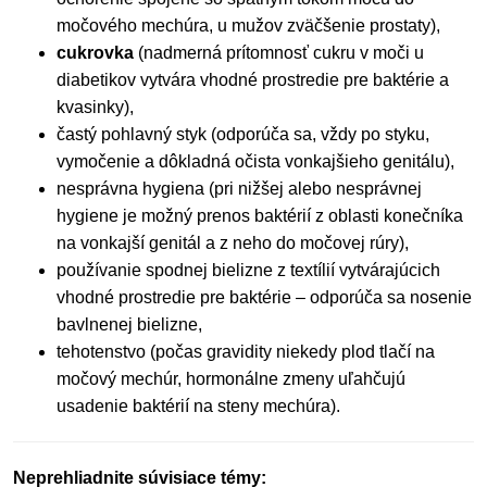
močového mechúra, u mužov zväčšenie prostaty),
cukrovka
(nadmerná prítomnosť cukru v moči u
diabetikov vytvára vhodné prostredie pre baktérie a
kvasinky),
častý pohlavný styk (odporúča sa, vždy po styku,
vymočenie a dôkladná očista vonkajšieho genitálu),
nesprávna hygiena (pri nižšej alebo nesprávnej
hygiene je možný prenos baktérií z oblasti konečníka
na vonkajší genitál a z neho do močovej rúry),
používanie spodnej bielizne z textílií vytvárajúcich
vhodné prostredie pre baktérie – odporúča sa nosenie
bavlnenej bielizne,
tehotenstvo (počas gravidity niekedy plod tlačí na
močový mechúr, hormonálne zmeny uľahčujú
usadenie baktérií na steny mechúra).
Neprehliadnite súvisiace témy: