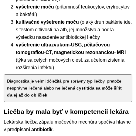
vyšetrenie moču
(prítomnosť leukocytov, erytrocytov
a baktérií)
kultivačné vyšetrenie moču
(o aký druh baktérie ide,
s testom citlivosti na atb, jej množstvo a podľa
výsledku nasadenie antibiotickej liečby
vyšetrenie ultrazvukom-USG, pčítačovou
tomografiou-CT, magnetickou rezonanciou- MRI
(týka sa celých močových ciest, za účelom zistenia
rozšírenia infektu)
Diagnostika je veľmi dôležitá pre správny typ liečby, pretože
nesprávne liečená alebo
neliečená cystitída sa môže šíriť
ďalej až do obličiek
.
Liečba by mala byť v kompetencii lekára
Lekárska liečba zápalu močového mechúra spočíva hlavne
v predpísaní
antibiotík
.