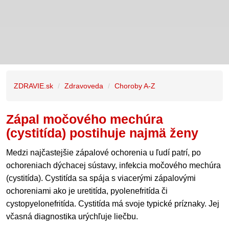
ZDRAVIE.sk
Zdravoveda
Choroby A-Z
Zápal močového mechúra
(cystitída) postihuje najmä ženy
Medzi najčastejšie zápalové ochorenia u ľudí patrí, po
ochoreniach dýchacej sústavy, infekcia močového mechúra
(cystitída). Cystitída sa spája s viacerými zápalovými
ochoreniami ako je uretitída, pyolenefritída či
cystopyelonefritída. Cystitída má svoje typické príznaky. Jej
včasná diagnostika urýchľuje liečbu.