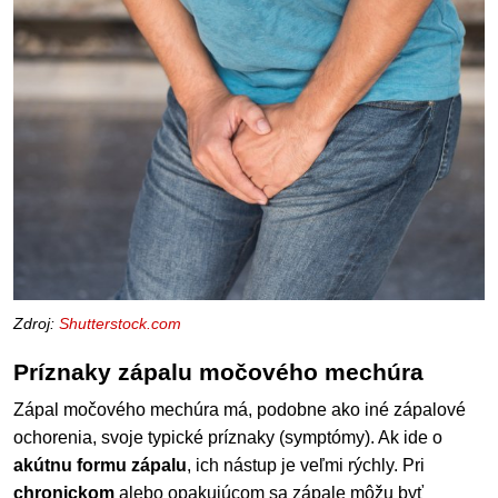
Zdroj:
Shutterstock.com
Príznaky zápalu močového mechúra
Zápal močového mechúra má, podobne ako iné zápalové
ochorenia, svoje typické príznaky (symptómy). Ak ide o
akútnu formu zápalu
, ich nástup je veľmi rýchly. Pri
chronickom
alebo opakujúcom sa zápale môžu byť