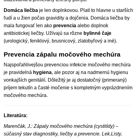
Domáca liečba
je len doplnkovou. Platí to hlavne u starších
ľudí a u žien počas gravidity a dojčenia. Domáca liečba by
mala fungovať len ako
prevencia
alebo doplnok
antibiotickej liečby. Užívajú sa rôzne
bylinné čaje
(urologický, feniklový, brusnicový, zlatobyľový a iné).
Prevencia zápalu močového mechúra
Najspoľahlivejšou prevenciou infekcie močového mechúra
je pravidelná
hygiena
, ale pozor aj na nadmernú hygienu
vonkajších genitálií. Dôležitý je aj dostatočný (primeraný)
príjem tekutín a časté močenie s kompletným vyprázdnením
močového mechúra.
Literatúra:
Marenčák, J.: Zápaly močového mechúra (cystitídy) –
súčasný stav diagnostiky, liečby a prevencie. Lek.Listy,