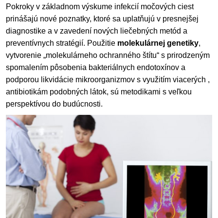
Pokroky v základnom výskume infekcií močových ciest
prinášajú nové poznatky, ktoré sa uplatňujú v presnejšej
diagnostike a v zavedení nových liečebných metód a
preventívnych stratégií. Použitie
molekulárnej genetiky
,
vytvorenie „molekulárneho ochranného štítu“ s prirodzeným
spomalením pôsobenia bakteriálnych endotoxínov a
podporou likvidácie mikroorganizmov s využitím viacerých ,
antibiotikám podobných látok, sú metodikami s veľkou
perspektívou do budúcnosti.