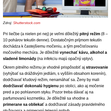
Zdroj:
Shutterstock.com
Pri liečbe (a nielen pri nej) je veľmi dôležitý
pitný režim
(8 –
10 pohárov tekutín denne). Dostatočným príjmom tekutín
dochádza k častejšiemu močeniu, a tým prečisťovaniu
močového mechúra. Je dôležité
vynechať kávu, alkohol a
sladené limonády
(na infekciu majú opačný vplyv).
Okrem pitného režimu je vhodné prispôsobiť aj
stravovanie
(vyhýbať sa dráždivým jedlám, s vyšším obsahom korenín),
dodržiavať kľudový režim, nenamáhať sa. Ženy by mali
dodržiavať dokonalú hygienu
po stolici, ako aj močenie
pred a po pohlavnom styku. Pozor treba dávať aj na
parfumovanú kozmetiku. Je dôležité sa vhodne a
primerane sa obliekať
a dodržiavať zásady pravidelného
otužovania a primeraný telesný pohyb.