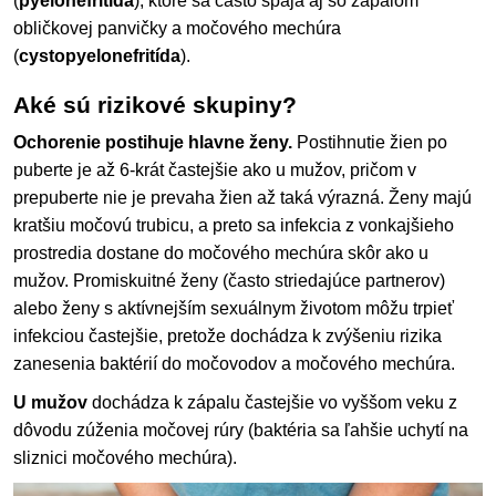
(
pyelonefritída
), ktoré sa často spája aj so zápalom
obličkovej panvičky a močového mechúra
(
cystopyelonefritída
).
Aké sú rizikové skupiny?
Ochorenie postihuje hlavne ženy.
Postihnutie žien po
puberte je až 6-krát častejšie ako u mužov, pričom v
prepuberte nie je prevaha žien až taká výrazná. Ženy majú
kratšiu močovú trubicu, a preto sa infekcia z vonkajšieho
prostredia dostane do močového mechúra skôr ako u
mužov. Promiskuitné ženy (často striedajúce partnerov)
alebo ženy s aktívnejším sexuálnym životom môžu trpieť
infekciou častejšie, pretože dochádza k zvýšeniu rizika
zanesenia baktérií do močovodov a močového mechúra.
U mužov
dochádza k zápalu častejšie vo vyššom veku z
dôvodu zúženia močovej rúry (baktéria sa ľahšie uchytí na
sliznici močového mechúra).