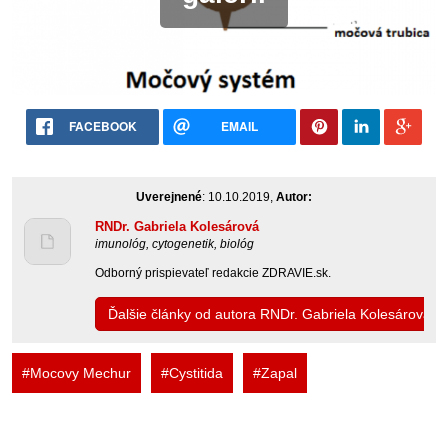
FACEBOOK
EMAIL
Uverejnené
: 10.10.2019,
Autor:
RNDr. Gabriela Kolesárová
imunológ, cytogenetik, biológ
Odborný prispievateľ redakcie ZDRAVIE.sk.
Ďalšie články od autora RNDr. Gabriela Kolesárová
#Mocovy Mechur
#Cystitida
#Zapal