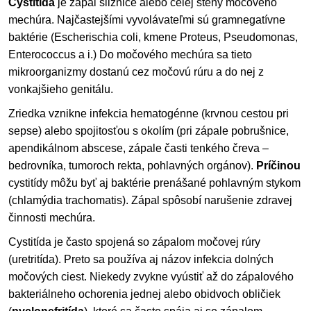
Cystitída
je zápal sliznice alebo celej steny močového
mechúra. Najčastejšími vyvolávateľmi sú gramnegatívne
baktérie (Escherischia coli, kmene Proteus, Pseudomonas,
Enterococcus a i.) Do močového mechúra sa tieto
mikroorganizmy dostanú cez močovú rúru a do nej z
vonkajšieho genitálu.
Zriedka vznikne infekcia hematogénne (krvnou cestou pri
sepse) alebo spojitosťou s okolím (pri zápale pobrušnice,
apendikálnom abscese, zápale časti tenkého čreva –
bedrovníka, tumoroch rekta, pohlavných orgánov).
Príčinou
cystitídy môžu byť aj baktérie prenášané pohlavným stykom
(chlamýdia trachomatis). Zápal spôsobí narušenie zdravej
činnosti mechúra.
Cystitída je často spojená so zápalom močovej rúry
(uretritída). Preto sa používa aj názov infekcia dolných
močových ciest. Niekedy zvykne vyústiť až do zápalového
bakteriálneho ochorenia jednej alebo obidvoch obličiek