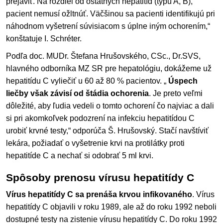
prejaviť. Na rozdiel od ostatných hepatitíd (typu A, B),
pacient nemusí ožltnúť. Väčšinou sa pacienti identifikujú pri
náhodnom vyšetrení súvisiacom s úplne iným ochorením,“
konštatuje I. Schréter.
Podľa doc. MUDr. Štefana Hrušovského, CSc., Dr.SVS,
hlavného odborníka MZ SR pre hepatológiu, dokážeme už
hepatitídu C vyliečiť u 60 až 80 % pacientov. „
Úspech
liečby však závisí od štádia ochorenia
. Je preto veľmi
dôležité, aby ľudia vedeli o tomto ochorení čo najviac a dali
si pri akomkoľvek podozrení na infekciu hepatitídou C
urobiť krvné testy,“ odporúča Š. Hrušovský. Stačí navštíviť
lekára, požiadať o vyšetrenie krvi na protilátky proti
hepatitíde C a nechať si odobrať 5 ml krvi.
Spôsoby prenosu vírusu hepatitídy C
Vírus hepatitídy C sa prenáša krvou infikovaného
. Vírus
hepatitídy C objavili v roku 1989, ale až do roku 1992 neboli
dostupné testy na zistenie vírusu hepatitídy C. Do roku 1992