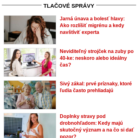
TLAČOVÉ SPRÁVY
Jarná únava a bolesť hlavy:
Ako rozlíšiť migrénu a kedy
navštíviť experta
Neviditeľný strojček na zuby po
40-ke: neskoro alebo ideálny
čas?
Sivý zákal: prvé príznaky, ktoré
ľudia často prehliadajú
Doplnky stravy pod
drobnohľadom: Kedy majú
skutočný význam a na čo si dať
pozor?