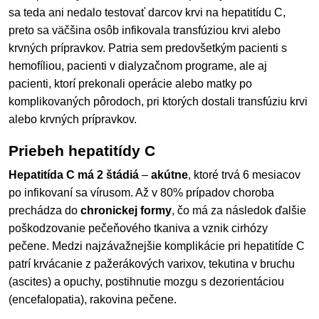
sa teda ani nedalo testovať darcov krvi na hepatitídu C,
preto sa väčšina osôb infikovala transfúziou krvi alebo
krvných prípravkov. Patria sem predovšetkým pacienti s
hemofíliou, pacienti v dialyzačnom programe, ale aj
pacienti, ktorí prekonali operácie alebo matky po
komplikovaných pôrodoch, pri ktorých dostali transfúziu krvi
alebo krvných prípravkov.
Priebeh hepatitídy C
Hepatitída C má 2 štádiá
–
akútne
, ktoré trvá 6 mesiacov
po infikovaní sa vírusom. Až v 80% prípadov choroba
prechádza do
chronickej formy
, čo má za následok ďalšie
poškodzovanie pečeňového tkaniva a vznik cirhózy
pečene. Medzi najzávažnejšie komplikácie pri hepatitíde C
patrí krvácanie z pažerákových varixov, tekutina v bruchu
(ascites) a opuchy, postihnutie mozgu s dezorientáciou
(encefalopatia), rakovina pečene.