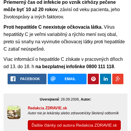
Priemerný čas od infekcie po vznik cirhózy pečene
môže byť 10 až 20 rokov
, závisí od veku pacienta, jeho
životosprávy a iných faktorov.
Proti hepatitíde C neexistuje očkovacia látka.
Vírus
hepatitídy C je veľmi variabilný a rýchlo mení svoj obal,
preto sú snahy na vyvinutie očkovacej látky proti hepatitíde
C zatiaľ neúspešné.
Viac informácií o hepatitíde C získate v pracovných dňoch
od 13. do 18. h
na bezplatnej infolinke 0800 111 118
.
FACEBOOK
EMAIL
Uverejnené
: 26.09.2006,
Autor:
Redakcia ZDRAVIE.sk
Autor nie je lekársky alebo zdravotnícky školený odborník
Ďalšie články od autora Redakcia ZDRAVIE.sk