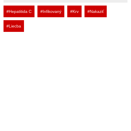
#Hepatitida C
#Infikovaný
#Krv
#Nakaziť
#Liecba