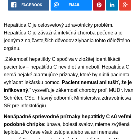
FACEBOOK
EMAIL
Hepatitída C je celosvetový zdravotnícky problém.
Hepatitída C je závažná infekčná choroba pečene a je
jedným z najčastejších dôvodov zlyhania tohto dôležitého
orgánu.
„Zákernosť hepatitídy C spočíva v zložitej identifikácii
pacientov – hepatitídu C nevidieť ani nebolí. Hepatitída C
nemá nejaké alarmujúce príznaky, ktoré by nútili pacienta
vyhľadať lekársku pomoc.
Pacient nemusí ani tušiť, že je
infikovaný
,“ vysvetľuje zákernosť choroby prof. MUDr. Ivan
Schréter, CSc., hlavný odborník Ministerstva zdravotníctva
SR pre infektológiu.
Nenápadné sprievodné príznaky hepatitídy C sú veľmi
podobné chrípke
: únava, bolesti svalov, mierne zvýšená
teplota. „Po čase však ustúpia alebo sa ani nemusia