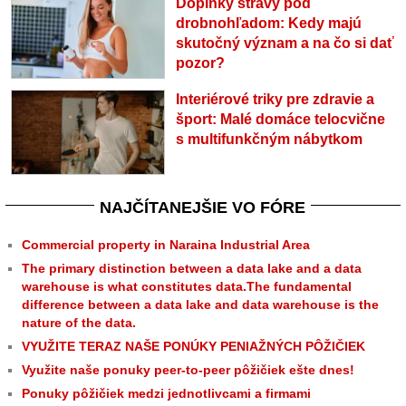
Doplnky stravy pod
drobnohľadom: Kedy majú
skutočný význam a na čo si dať
pozor?
Interiérové triky pre zdravie a
šport: Malé domáce telocvične
s multifunkčným nábytkom
NAJČÍTANEJŠIE VO FÓRE
Commercial property in Naraina Industrial Area
The primary distinction between a data lake and a data
warehouse is what constitutes data.The fundamental
difference between a data lake and data warehouse is the
nature of the data.
VYUŽITE TERAZ NAŠE PONÚKY PENIAŽNÝCH PÔŽIČIEK
Využite naše ponuky peer-to-peer pôžičiek ešte dnes!
Ponuky pôžičiek medzi jednotlivcami a firmami