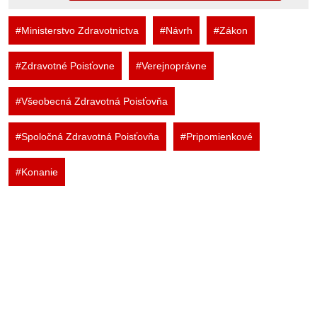
#Ministerstvo Zdravotnictva
#Návrh
#Zákon
#Zdravotné Poisťovne
#Verejnoprávne
#Všeobecná Zdravotná Poisťovňa
#Spoločná Zdravotná Poisťovňa
#Pripomienkové
#Konanie