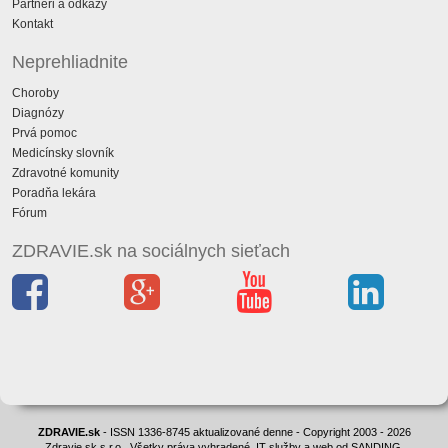
Partneri a odkazy
Kontakt
Neprehliadnite
Choroby
Diagnózy
Prvá pomoc
Medicínsky slovník
Zdravotné komunity
Poradňa lekára
Fórum
ZDRAVIE.sk na sociálnych sieťach
ZDRAVIE.sk
- ISSN 1336-8745 aktualizované denne - Copyright 2003 - 2026
Zdravie.sk s.r.o., Všetky práva vyhradené. IT služby a web od SANDING.