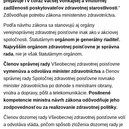
prejavuje i v čoraz väčšej vonkajšej a vnútornej
zadlženosti poskytovateľov zdravotnej starostlivosti
.“
Zdôvodňuje potrebu zákona ministerstvo zdravotníctva.
Podľa návrhu zákona sa stanovujú aj orgány
verejnoprávnej zdravotnej poisťovne inak ako v akciovej
spoločnosti. Štatutárnym
orgánom je generálny riaditeľ.
Najvyšším orgánom zdravotnej poisťovne je správna
rada
, nie je však štatutárnym orgánom.
Členov správnej rady
Všeobecnej zdravotnej poisťovne
vymenúva a odvoláva minister zdravotníctva
a členov
správnej rady Spoločnej zdravotnej poisťovne rovnako
minister zdravotníctva po dohode s ministrami obrany,
vnútra a dopravy, pôšt a telekomunikácie.
Posilnené
kompetencie ministra návrh zákona odôvodňuje jeho
zodpovednosťou za realizovanie zdravotnej politiky.
Členov dozornej rady Všeobecnej zdravotnej poisťovne volí
a odvoláva vláda, pričom spôsob zloženia dozornej rady je