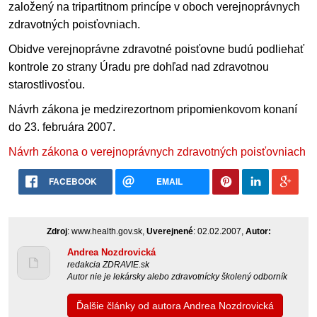
založený na tripartitnom princípe v oboch verejnoprávnych
zdravotných poisťovniach.
Obidve verejnoprávne zdravotné poisťovne budú podliehať
kontrole zo strany Úradu pre dohľad nad zdravotnou
starostlivosťou.
Návrh zákona je medzirezortnom pripomienkovom konaní
do 23. februára 2007.
Návrh zákona o verejnoprávnych zdravotných poisťovniach
FACEBOOK
EMAIL
Zdroj
: www.health.gov.sk,
Uverejnené
: 02.02.2007,
Autor:
Andrea Nozdrovická
redakcia ZDRAVIE.sk
Autor nie je lekársky alebo zdravotnícky školený odborník
Ďalšie články od autora Andrea Nozdrovická