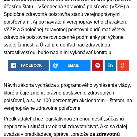
účasťou štátu – Všeobecná zdravotná poisťovňa (VšZP) a
Spoločná zdravotná poisťovňa stanú verejnoprávnymi
poisťovňami. Aj po navrátení verejnoprávneho charakteru
VšZP a Spoločnej zdravotnej poisťovni budú mať všetky
zdravotné poisťovne rovnocenné podmienky pri výkone
svojej činnosti a Úrad pre dohľad nad zdravotnou
starostlivosťou, bude nad nimi vykonávať kontrolu.
FACEBOOK
EMAIL
Návrh zákona vychádza z programového vyhlásenia vlády,
ktoré určuje zmeniť právne postavenie zdravotných
poisťovní, a.s., so 100-percentným akcionárom – štátom, na
verejnoprávne zdravotné poisťovne.
Predkladateľ chce legislatívnou zmenou riešiť „súčasnú
nepriaznivú situáciu v oblasti zdravotníctva“. Ako sa ďalej
uvádza v predkladacej správe, „pretože
za zdravotnú