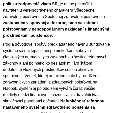
politiku zodpovedá vláda SR
, je nutné prikročiť k
navráteniu verejnoprávneho charakteru Všeobecnej
zdravotnej poisťovne a Spoločnej zdravotnej poisťovne a
zastúpením v správnej a dozornej rade sa zabráni
poisťovniam v nehospodárnom nakladaní s finančnými
prostriedkami poistencov
.
Podľa dôvodovej správy predkladaného návrhu „fungovanie
systému sa nezlepšilo ani po niekoľkonásobných
čiastkových normatívnych zásahoch do šestice reformných
zákonov a ani po niekoľko desiatok miliárd štátom
dodatočne vložených prostriedkov cestou akciovej
spoločnosti Veriteľ, ktorej ambíciou malo byť oddlženie
zdravotníckych zariadení a zdravotných poisťovní, sa.
Naopak, systém aj po oddlžení vytvára čoraz väčšie
rozdiely medzi finančnými možnosťami zdravotníctva a
skutočnými potrebami občanov.
Nefunkčnosť reformou
nastaveného systému zdravotného poistenia sa