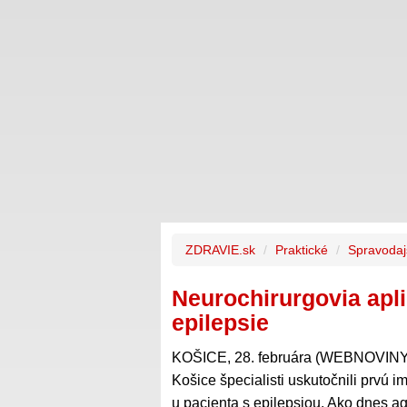
ZDRAVIE.sk
Praktické
Spravodaj
Neurochirurgovia apl
epilepsie
KOŠICE, 28. februára (WEBNOVINY) 
Košice špecialisti uskutočnili prvú 
u pacienta s epilepsiou. Ako dnes 