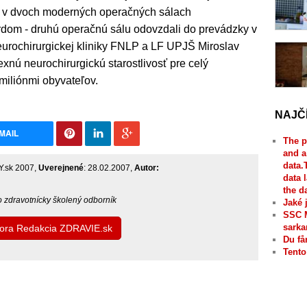
ňa v dvoch moderných operačných sálach
dom - druhú operačnú sálu odovzdali do prevádzky v
eurochirurgickej kliniky FNLP a LF UPJŠ Miroslav
xnú neurochirurgickú starostlivosť pre celý
miliónmi obyvateľov.
NAJČ
MAIL
The p
and a
data.
.sk 2007,
Uverejnené
: 28.02.2007,
Autor:
data 
the d
bo zdravotnícky školený odborník
Jaké 
SSC 
sarka
utora Redakcia ZDRAVIE.sk
Du få
Tento