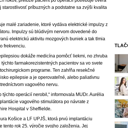
ch rokov, pretože pacient po operácii potrebuje oveľa
 starostlivosť príbuzných a podstatne sa zvýši kvalita
je malé zariadenie, ktoré vydáva elektrické impulzy z
átoru. Impulzy sú blúdivým nervom dovedené do
nú elektrickú aktivitu mozgových buniek a tak tlmia
TLAČ
ho frekvenciu.
 epilepsiou dokáže medicína pomôcť liekmi, no zhruba
 U týchto farmakorezistentných pacientov sa vo svete
eptochirurgickom programe. Ten zahŕňa resekčné
sko epilepsie a je operovateľné, alebo paliatívnu
stredníctvom vagového nervu.
 týchto operácií nerobil,“ informovala MUDr. Aurélia
mplantácie vagového stimulátora po návrate z
re Hospital v Sheffielde.
eura Košice a LF UPJŠ, ktorá prvú implantáciu
 tento rok 25. výročie svojho založenia. Jej