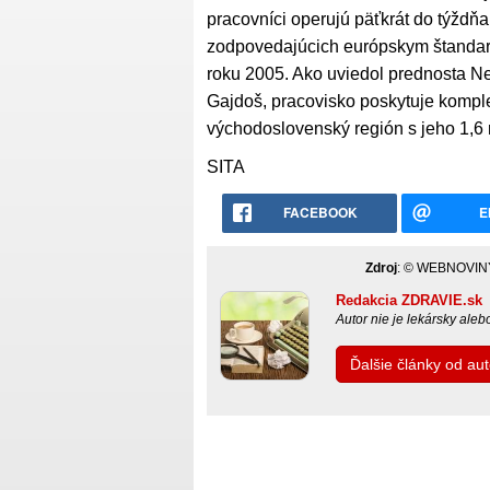
pracovníci operujú päťkrát do týžd
zodpovedajúcich európskym štandar
roku 2005. Ako uviedol prednosta N
Gajdoš, pracovisko poskytuje komple
východoslovenský región s jeho 1,6 
SITA
FACEBOOK
E
Zdroj
: © WEBNOVINY
Redakcia ZDRAVIE.sk
Autor nie je lekársky ale
Ďalšie články od a