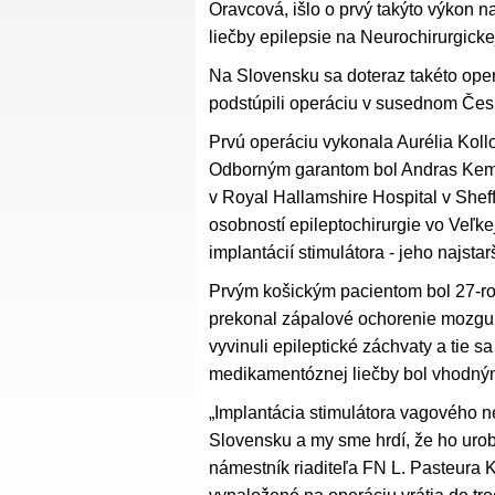
Oravcová, išlo o prvý takýto výkon 
liečby epilepsie na Neurochirurgicke
Na Slovensku sa doteraz takéto operác
podstúpili operáciu v susednom Čes
Prvú operáciu vykonala Aurélia Koll
Odborným garantom bol Andras Keme
v Royal Hallamshire Hospital v Shef
osobností epileptochirurgie vo Veľke
implantácií stimulátora - jeho najsta
Prvým košickým pacientom bol 27-r
prekonal zápalové ochorenie mozgu
vyvinuli epileptické záchvaty a tie
medikamentóznej liečby bol vhodný
„Implantácia stimulátora vagového ne
Slovensku a my sme hrdí, že ho urobi
námestník riaditeľa FN L. Pasteura 