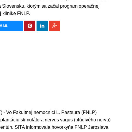
na Slovensku, ktorým sa začal program operačnej
j klinike FNLP.
MAIL
- Vo Fakultnej nemocnici L. Pasteura (FNLP)
implantáciu stimulátora nervus vagus (blúdivého nervu)
agentúru SITA informovala hovorkyňa FNLP Jaroslava