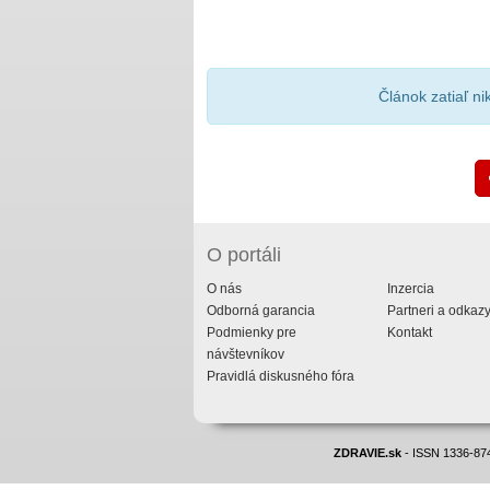
Článok zatiaľ n
O portáli
O nás
Inzercia
Odborná garancia
Partneri a odkaz
Podmienky pre
Kontakt
návštevníkov
Pravidlá diskusného fóra
ZDRAVIE.sk
- ISSN 1336-874