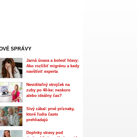
OVÉ SPRÁVY
Jarná únava a bolesť hlavy:
Ako rozlíšiť migrénu a kedy
navštíviť experta
Neviditeľný strojček na
zuby po 40-ke: neskoro
alebo ideálny čas?
Sivý zákal: prvé príznaky,
ktoré ľudia často
prehliadajú
Doplnky stravy pod