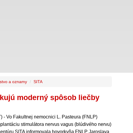
stvo a oznamy
SITA
ikujú moderný spôsob liečby
- Vo Fakultnej nemocnici L. Pasteura (FNLP)
implantáciu stimulátora nervus vagus (blúdivého nervu)
agentúru SITA informovala hovorkyňa FNLP Jaroslava