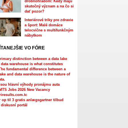
drobnohľadom: Kedy majú
skutočný význam a na čo si
dať pozor?
Interiérové triky pre zdravie
a šport: Malé domáce
telocvične s multifunkčným
nábytkom
ÍTANEJŠIE VO FÓRE
rimary distinction between a data lake
 data warehouse is what constitutes
The fundamental difference between a
lake and data warehouse is the nature of
ata.
jsou hlavní výhody pronájmu auta
MTS Jobs 2026 New Vacancy
riresults.com.tc
r op til 3 gratis anlægsgartner tilbud
 diskusní portál