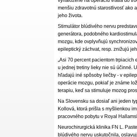
vynaložené na operáciu vrátia do tro
menšiu zdravotnú starostlivosť ako aj
jeho života.
Stimulátor blúdivého nervu predstavu
generátora, podobného kardiostimul
mozgu, kde ovplyvňujú synchronizova
epileptický záchvat, resp. znižujú je
„Asi 70 percent pacientom trpiacich
u jednej tretiny lieky nie sú účinné.
hľadajú iné spôsoby liečby - v epil
operácie mozgu, pokiaľ je známe loži
terapiu, keď sa stimuluje mozog pro
Na Slovensku sa dosiaľ ani jeden typ
Kollová, ktorá prišla s myšlienkou i
pracovného pobytu v Royal Hallamshi
Neurochirurgická klinika FN L. Past
blúdivého nervu uskutočnila, oslavuje