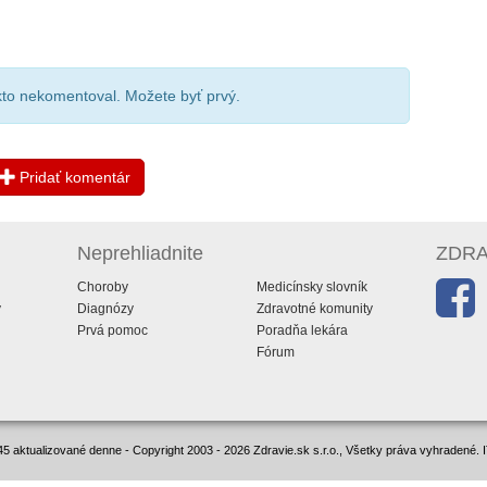
ikto nekomentoval. Možete byť prvý.
Pridať komentár
Neprehliadnite
ZDRAV
Choroby
Medicínsky slovník
y
Diagnózy
Zdravotné komunity
Prvá pomoc
Poradňa lekára
Fórum
5 aktualizované denne - Copyright 2003 - 2026 Zdravie.sk s.r.o., Všetky práva vyhradené.