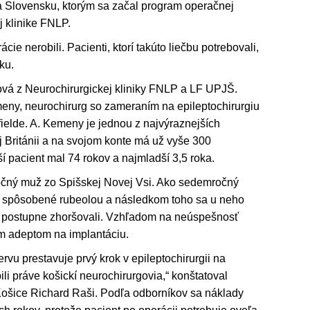
na Slovensku, ktorým sa začal program operačnej
j klinike FNLP.
ie nerobili. Pacienti, ktorí takúto liečbu potrebovali,
ku.
ová z Neurochirurgickej kliniky FNLP a LF UPJŠ.
ny, neurochirurg so zameraním na epileptochirurgiu
fielde. A. Kemeny je jednou z najvýraznejších
j Británii a na svojom konte má už vyše 300
rší pacient mal 74 rokov a najmladší 3,5 roka.
očný muž zo Spišskej Novej Vsi. Ako sedemročný
 spôsobené rubeolou a následkom toho sa u neho
 sa postupne zhoršovali. Vzhľadom na neúspešnosť
m adeptom na implantáciu.
rvu prestavuje prvý krok v epileptochirurgii na
li práve košickí neurochirurgovia,“ konštatoval
Košice Richard Raši. Podľa odborníkov sa náklady