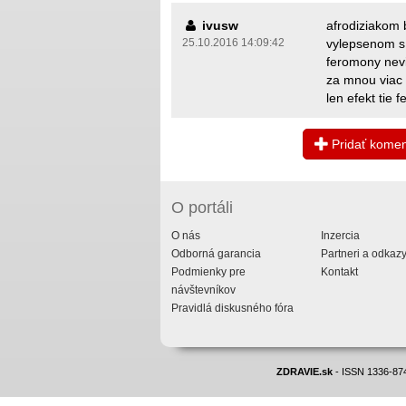
ivusw
afrodiziakom
25.10.2016 14:09:42
vylepsenom s 
feromony nev
za mnou viac 
len efekt tie
Pridať komen
O portáli
O nás
Inzercia
Odborná garancia
Partneri a odkaz
Podmienky pre
Kontakt
návštevníkov
Pravidlá diskusného fóra
ZDRAVIE.sk
- ISSN 1336-874