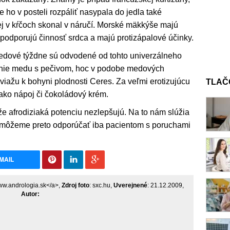
 ho v posteli rozpáliť nasypala do jedla také
j v kŕčoch skonal v náručí. Morské mäkkýše majú
 podporujú činnosť srdca a majú protizápalové účinky.
edové týždne sú odvodené od tohto univerzálneho
jenie medu s pečivom, hoc v podobe medových
 viažu k bohyni plodnosti Ceres. Za veľmi erotizujúcu
TLAČ
ako nápoj či čokoládový krém.
že afrodiziaká potenciu nezlepšujú. Na to nám slúžia
ká môžeme preto odporúčať iba pacientom s poruchami
MAIL
www.andrologia.sk</a>,
Zdroj foto
: sxc.hu,
Uverejnené
: 21.12.2009,
Autor: