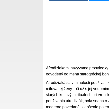
Afrodiziakami nazývame prostriedky 
odvodený od mena starogréckej bohyn
Afrodiziaká sa v minulosti používali 
milovanej ženy – či už s jej vedomím
starých kultových rituáloch pri ero
používania afrodiziák, bola snaha o
moderne povedané, zlepšenie poten