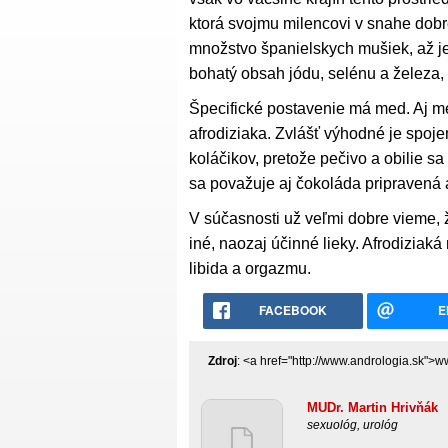
ktorá svojmu milencovi v snahe dobre
množstvo španielskych mušiek, až je
bohatý obsah jódu, selénu a železa,
Špecifické postavenie má med. Aj m
afrodiziaka. Zvlášť výhodné je spo
koláčikov, pretože pečivo a obilie sa
sa považuje aj čokoláda pripravená 
V súčasnosti už veľmi dobre vieme, 
iné, naozaj účinné lieky. Afrodizia
libida a orgazmu.
FACEBOOK
E
Zdroj
: <a href="http://www.andrologia.sk">
MUDr. Martin Hrivňák
sexuológ, urológ