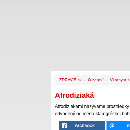
ZDRAVIE.sk
O zdraví
Vzťahy a s
Afrodiziaká
Afrodiziakami nazývame prostriedky 
odvodený od mena starogréckej bohyn
FACEBOOK
E