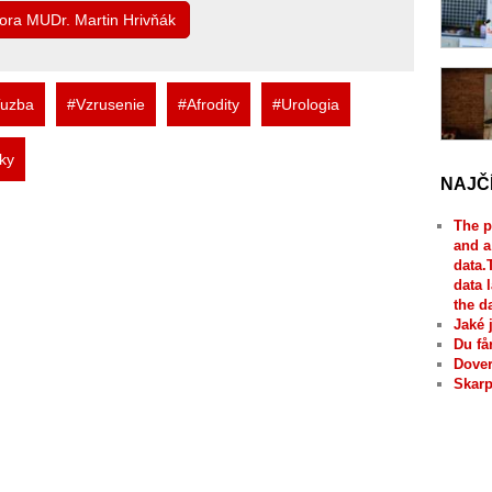
tora MUDr. Martin Hrivňák
Tuzba
#Vzrusenie
#Afrodity
#Urologia
ky
NAJČ
The p
and a
data.
data 
the d
Jaké 
Du få
Dover
Skarp