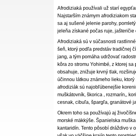
Afrodiziaká používali už starí egypťa
Najstarším známym afrodiziakom star
sa aj sušené jelenie parohy, pomle
jeleňa získané počas ruje, jašteričie
Afrodiziaká sú v súčasnosti rastlinn
šeň, ktorý podľa predstáv tradičnej 
jang, a tým pomáha udržovať radostn
kôra zo stromu Yohimbé, z ktorej sa 
obsahuje, znižuje krvný tlak, rozširuj
účinnou látkou známeho lieku, ktorý 
afrodiziák sú najobľúbenejšie koreniny
muškátovník, škorica , rozmarín,, kor
cesnak, cibuľa, špargľa, granátové ja
Okrem toho sa používajú aj živočíšn
morské mäkkýše. Španielska muška je
kantaridín. Tento pôsobí dráždivo v o
však vo väčšine krajín tento prostri