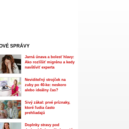
OVÉ SPRÁVY
Jarná únava a bolesť hlavy:
Ako rozlíšiť migrénu a kedy
navštíviť experta
Neviditeľný strojček na
zuby po 40-ke: neskoro
alebo ideálny čas?
Sivý zákal: prvé príznaky,
ktoré ľudia často
prehliadajú
Doplnky stravy pod