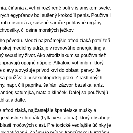
nia, číňania a veľmi rozšírené boli v islamskom svete.
ých egypťanov bol sušený krokodíli penis. Používali
tý roh nosorožca, sušené samčie pohlavné orgány
 chvostíky, či ostne morských ježkov.
ého pôvodu. Medzi najznámejšie afrodiziaká patrí žeň-
čínskej medicíny udržuje v rovnováhe energiu jing a
ý sexuálny život. Ako afrodiziakum sa používa tiež
pripravujú opojné nápoje. Alkaloid yohimbin, ktorý
e cievy a zvyšuje prívod krvi do oblasti panvy. Je
sa používa aj v sexuologickej praxi. Z rastlinných
, napr. čili paprika, šafrán, zázvor, bazalka, aníz,
iander, saturejka, mäta a klinček. Ďalej sa používajú
blká a datle.
e afrodiziaká, najčastejšie španielske mušky a
 vlastne chrobák (Lytta vesicatoria), ktorý obsahuje
blasti močových ciest. Pre toxické vedľajšie účinky je
edok zakázaný. Známy je prípad francúzskej kurtizány,