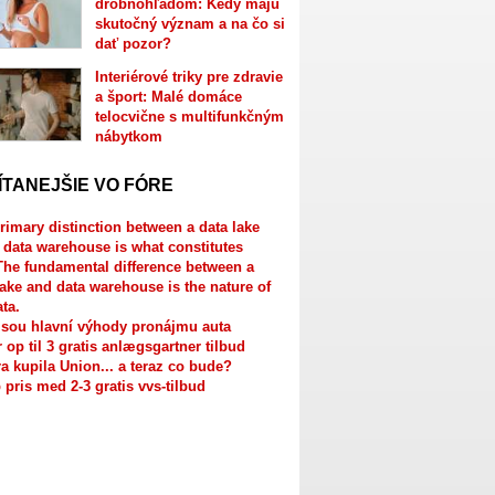
drobnohľadom: Kedy majú
skutočný význam a na čo si
dať pozor?
Interiérové triky pre zdravie
a šport: Malé domáce
telocvične s multifunkčným
nábytkom
ÍTANEJŠIE VO FÓRE
rimary distinction between a data lake
 data warehouse is what constitutes
The fundamental difference between a
lake and data warehouse is the nature of
ata.
jsou hlavní výhody pronájmu auta
r op til 3 gratis anlægsgartner tilbud
a kupila Union... a teraz co bude?
 pris med 2-3 gratis vvs-tilbud