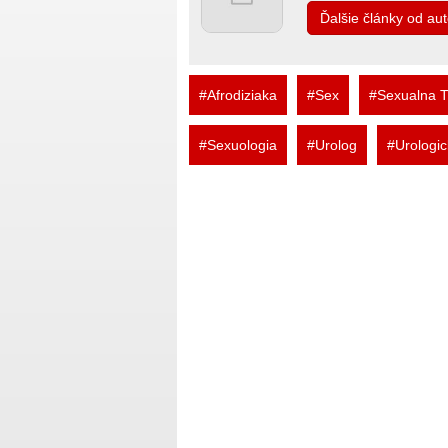
Ďalšie články od au
#Afrodiziaka
#Sex
#Sexualna 
#Sexuologia
#Urolog
#Urologic