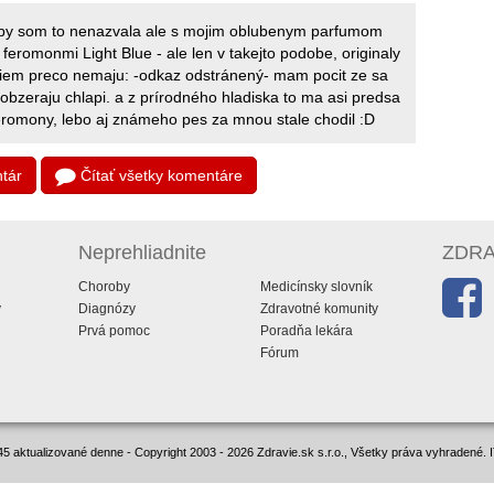
 by som to nenazvala ale s mojim oblubenym parfumom
feromonmi Light Blue - ale len v takejto podobe, originaly
iem preco nemaju: -odkaz odstránený- mam pocit ze sa
obzeraju chlapi. a z prírodného hladiska to ma asi predsa
 feromony, lebo aj známeho pes za mnou stale chodil :D
tár
Čítať všetky komentáre
Neprehliadnite
ZDRAV
Choroby
Medicínsky slovník
y
Diagnózy
Zdravotné komunity
Prvá pomoc
Poradňa lekára
Fórum
5 aktualizované denne - Copyright 2003 - 2026 Zdravie.sk s.r.o., Všetky práva vyhradené.