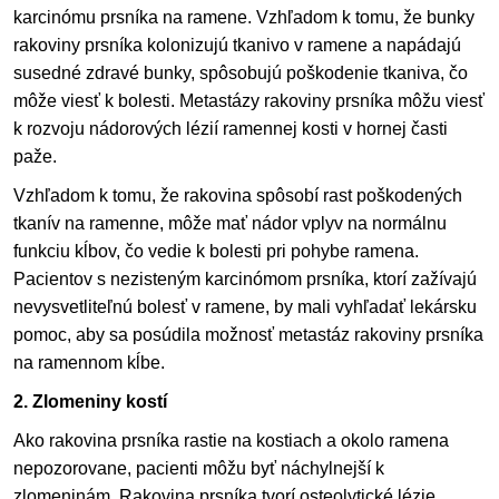
karcinómu prsníka na ramene. Vzhľadom k tomu, že bunky
rakoviny prsníka kolonizujú tkanivo v ramene a napádajú
susedné zdravé bunky, spôsobujú poškodenie tkaniva, čo
môže viesť k bolesti. Metastázy rakoviny prsníka môžu viesť
k rozvoju nádorových lézií ramennej kosti v hornej časti
paže.
Vzhľadom k tomu, že rakovina spôsobí rast poškodených
tkanív na ramenne, môže mať nádor vplyv na normálnu
funkciu kĺbov, čo vedie k bolesti pri pohybe ramena.
Pacientov s nezisteným karcinómom prsníka, ktorí zažívajú
nevysvetliteľnú bolesť v ramene, by mali vyhľadať lekársku
pomoc, aby sa posúdila možnosť metastáz rakoviny prsníka
na ramennom kĺbe.
2. Zlomeniny kostí
Ako rakovina prsníka rastie na kostiach a okolo ramena
nepozorovane, pacienti môžu byť náchylnejší k
zlomeninám. Rakovina prsníka tvorí osteolytické lézie