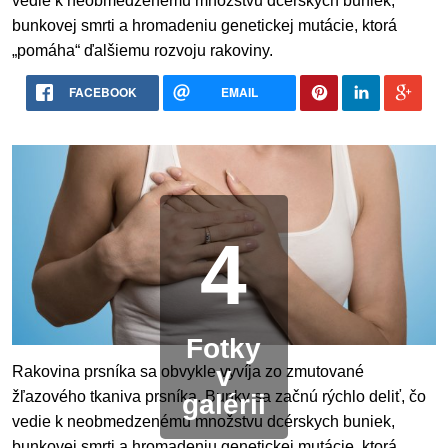
vedie k neobmedzenému množstvu dcérskych buniek,
bunkovej smrti a hromadeniu genetickej mutácie, ktorá
„pomáha“ ďalšiemu rozvoju rakoviny.
FACEBOOK
EMAIL
4
Fotky
v
Rakovina prsníka sa obvykle vyvíja zo zmutované
žľazového tkaniva prsníka. Bunky sa začnú rýchlo deliť, čo
galérii
vedie k neobmedzenému množstvu dcérskych buniek,
bunkovej smrti a hromadeniu genetickej mutácie, ktorá