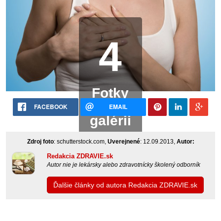
4
Fotky
v
FACEBOOK
EMAIL
galérii
Zdroj foto
: schutterstock.com,
Uverejnené
: 12.09.2013,
Autor:
Redakcia ZDRAVIE.sk
Autor nie je lekársky alebo zdravotnícky školený odborník
Ďalšie články od autora Redakcia ZDRAVIE.sk