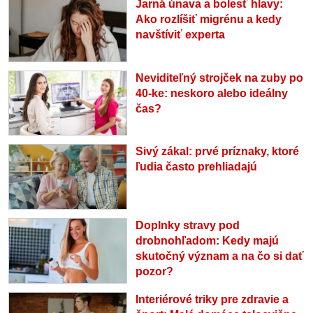
Jarná únava a bolesť hlavy:
Ako rozlíšiť migrénu a kedy
navštíviť experta
Neviditeľný strojček na zuby po
40-ke: neskoro alebo ideálny
čas?
Sivý zákal: prvé príznaky, ktoré
ľudia často prehliadajú
Doplnky stravy pod
drobnohľadom: Kedy majú
skutočný význam a na čo si dať
pozor?
Interiérové triky pre zdravie a