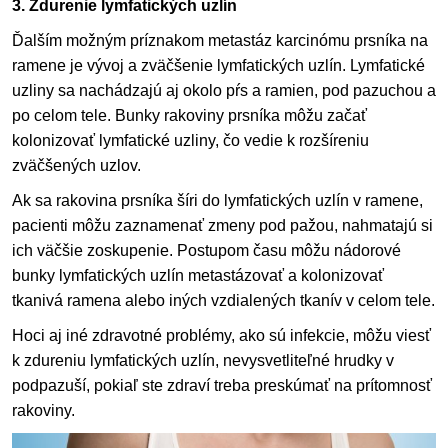
3. Zdurenie lymfatických uzlín
Ďalším možným príznakom metastáz karcinómu prsníka na
ramene je vývoj a zväčšenie lymfatických uzlín. Lymfatické
uzliny sa nachádzajú aj okolo pŕs a ramien, pod pazuchou a
po celom tele. Bunky rakoviny prsníka môžu začať
kolonizovať lymfatické uzliny, čo vedie k rozšíreniu
zväčšených uzlov.
Ak sa rakovina prsníka šíri do lymfatických uzlín v ramene,
pacienti môžu zaznamenať zmeny pod pažou, nahmatajú si
ich väčšie zoskupenie. Postupom času môžu nádorové
bunky lymfatických uzlín metastázovať a kolonizovať
tkanivá ramena alebo iných vzdialených tkanív v celom tele.
Hoci aj iné zdravotné problémy, ako sú infekcie, môžu viesť
k zdureniu lymfatických uzlín, nevysvetliteľné hrudky v
podpazuší, pokiaľ ste zdraví treba preskúmať na prítomnosť
rakoviny.