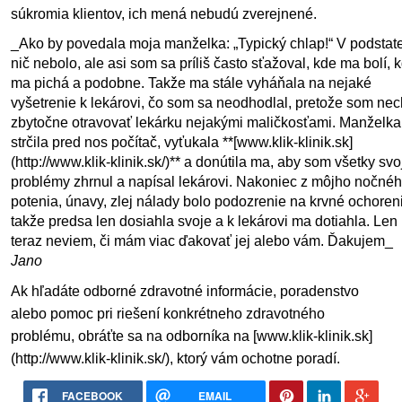
súkromia klientov, ich mená nebudú zverejnené.
_Ako by povedala moja manželka: „Typický chlap!“ V podstat
nič nebolo, ale asi som sa príliš často sťažoval, kde ma bolí, 
ma pichá a podobne. Takže ma stále vyháňala na nejaké
vyšetrenie k lekárovi, čo som sa neodhodlal, pretože som nec
zbytočne otravovať lekárku nejakými maličkosťami. Manželka
strčila pred nos počítač, vyťukala **[www.klik-klinik.sk]
(http://www.klik-klinik.sk/)** a donútila ma, aby som všetky svo
problémy zhrnul a napísal lekárovi. Nakoniec z môjho nočné
potenia, únavy, zlej nálady bolo podozrenie na krvné ochoren
takže predsa len dosiahla svoje a k lekárovi ma dotiahla. Len
teraz neviem, či mám viac ďakovať jej alebo vám. Ďakujem_
Jano
Ak hľadáte odborné zdravotné informácie, poradenstvo
alebo pomoc pri riešení konkrétneho zdravotného
problému, obráťte sa na odborníka na
[www.klik-klinik.sk]
(http://www.klik-klinik.sk/)
, ktorý vám ochotne poradí.
FACEBOOK
EMAIL