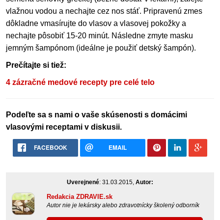
vlažnou vodou a nechajte cez nos stáť. Pripravenú zmes
dôkladne vmasírujte do vlasov a vlasovej pokožky a
nechajte pôsobiť 15-20 minút. Následne zmyte masku
jemným šampónom (ideálne je použiť detský šampón).
Prečítajte si tiež:
4 zázračné medové recepty pre celé telo
Podeľte sa s nami o vaše skúsenosti s domácimi
vlasovými receptami v diskusii.
FACEBOOK
EMAIL
Uverejnené
: 31.03.2015,
Autor:
Redakcia ZDRAVIE.sk
Autor nie je lekársky alebo zdravotnícky školený odborník