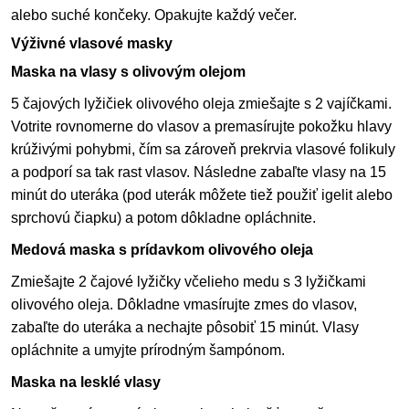
alebo suché končeky. Opakujte každý večer.
Výživné vlasové masky
Maska na vlasy s olivovým olejom
5 čajových lyžičiek olivového oleja zmiešajte s 2 vajíčkami.
Votrite rovnomerne do vlasov a premasírujte pokožku hlavy
krúživými pohybmi, čím sa zároveň prekrvia vlasové folikuly
a podporí sa tak rast vlasov. Následne zabaľte vlasy na 15
minút do uteráka (pod uterák môžete tiež použiť igelit alebo
sprchovú čiapku) a potom dôkladne opláchnite.
Medová maska s prídavkom olivového oleja
Zmiešajte 2 čajové lyžičky včelieho medu s 3 lyžičkami
olivového oleja. Dôkladne vmasírujte zmes do vlasov,
zabaľte do uteráka a nechajte pôsobiť 15 minút. Vlasy
opláchnite a umyjte prírodným šampónom.
Maska na lesklé vlasy