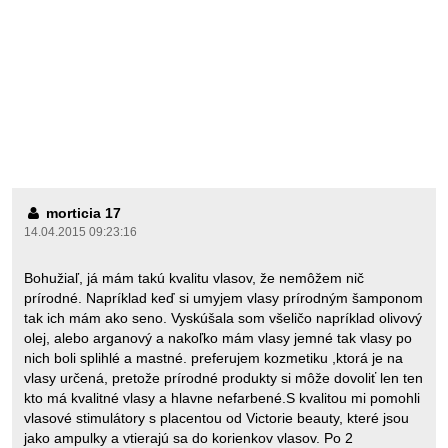
morticia 17
14.04.2015 09:23:16
Bohužiaľ, já mám takú kvalitu vlasov, že nemôžem nič
prírodné. Napríklad keď si umyjem vlasy prírodným šamponom
tak ich mám ako seno. Vyskúšala som všeličo napríklad olivový
olej, alebo arganový a nakoľko mám vlasy jemné tak vlasy po
nich boli splihlé a mastné. preferujem kozmetiku ,ktorá je na
vlasy určená, pretože prírodné produkty si môže dovoliť len ten
kto má kvalitné vlasy a hlavne nefarbené.S kvalitou mi pomohli
vlasové stimulátory s placentou od Victorie beauty, které jsou
jako ampulky a vtierajú sa do korienkov vlasov. Po 2