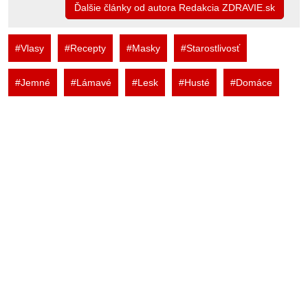
Ďalšie články od autora Redakcia ZDRAVIE.sk
#Vlasy
#Recepty
#Masky
#Starostlivosť
#Jemné
#Lámavé
#Lesk
#Husté
#Domáce