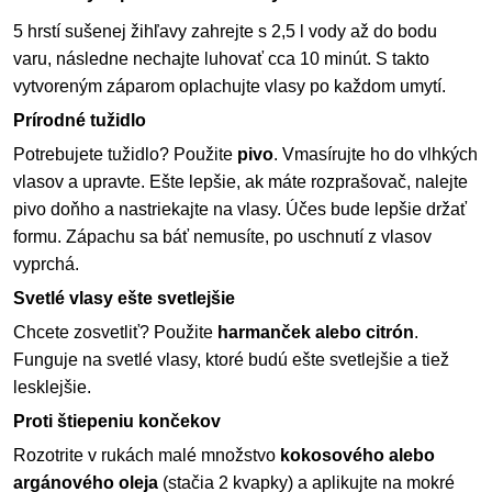
5 hrstí sušenej žihľavy zahrejte s 2,5 l vody až do bodu
varu, následne nechajte luhovať cca 10 minút. S takto
vytvoreným záparom oplachujte vlasy po každom umytí.
Prírodné tužidlo
Potrebujete tužidlo? Použite
pivo
. Vmasírujte ho do vlhkých
vlasov a upravte. Ešte lepšie, ak máte rozprašovač, nalejte
pivo doňho a nastriekajte na vlasy. Účes bude lepšie držať
formu. Zápachu sa báť nemusíte, po uschnutí z vlasov
vyprchá.
Svetlé vlasy ešte svetlejšie
Chcete zosvetliť? Použite
harmanček alebo citrón
.
Funguje na svetlé vlasy, ktoré budú ešte svetlejšie a tiež
lesklejšie.
Proti štiepeniu končekov
Rozotrite v rukách malé množstvo
kokosového alebo
argánového oleja
(stačia 2 kvapky) a aplikujte na mokré