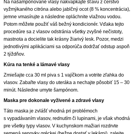
Na našampónované vlasy nakvapkajte šťavu z čerstvo
vyžmýkaného citróna alebo jablčný ocot (8 % koncentrácia),
jemne vmasírujte a následne opláchnite vlažnou vodou.
Potom môžete použiť váš bežný kondicionér. Vďaka tejto
procedúre sa z vlasov odstránia všetky zvyšné nečistoty,
mastnota a docielite tak krásny žiarivý lesk. Pozor, medzi
jednotlivými aplikáciami sa odporúča dodržať odstup aspoň
2 týždňov.
Kúra na tenké a lámavé vlasy
Zmiešajte cca 30 ml piva s 1 vajíčkom a votrite zľahka do
vlasov. Zabaľte vlasy do uteráka a nechajte pôsobiť 15 – 30
minút. Následne umyte šampónom.
Maska pre dokonale vyživené a zdravé vlasy
Táto maska je zvlášť vhodná pri problémoch
s vypadávaním vlasov, rednutím či lupinami, je však vhodná
pre všetky typy vlasov. V kuchynskom mažiari rozdrvte
semená senovky gréckej (bežne dostať v lekárni), zalejte