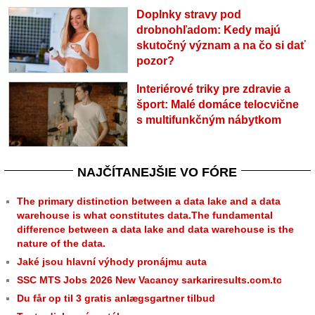
Doplnky stravy pod
drobnohľadom: Kedy majú
skutočný význam a na čo si dať
pozor?
Interiérové triky pre zdravie a
šport: Malé domáce telocvične
s multifunkčným nábytkom
NAJČÍTANEJŠIE VO FÓRE
The primary distinction between a data lake and a data
warehouse is what constitutes data.The fundamental
difference between a data lake and data warehouse is the
nature of the data.
Jaké jsou hlavní výhody pronájmu auta
SSC MTS Jobs 2026 New Vacancy sarkariresults.com.tc
Du får op til 3 gratis anlægsgartner tilbud