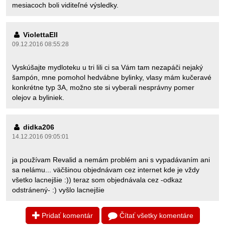
mesiacoch boli viditeľné výsledky.
ViolettaEll
09.12.2016 08:55:28
Vyskúšajte mydloteku u tri lili ci sa Vám tam nezapáči nejaký
šampón, mne pomohol hedvábne bylinky, vlasy mám kučeravé
konkrétne typ 3A, možno ste si vyberali nesprávny pomer
olejov a byliniek.
didka206
14.12.2016 09:05:01
ja používam Revalid a nemám problém ani s vypadávaním ani
sa nelámu... väčšinou objednávam cez internet kde je vždy
všetko lacnejšie :)) teraz som objednávala cez -odkaz
odstránený- :) vyšlo lacnejšie
Pridať komentár
Čítať všetky komentáre