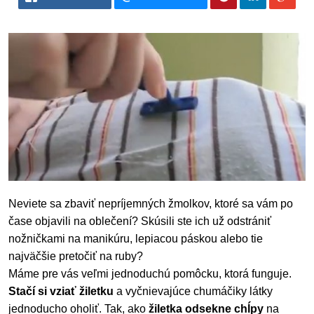
Neviete sa zbaviť nepríjemných žmolkov, ktoré sa vám po
čase objavili na oblečení? Skúsili ste ich už odstrániť
nožničkami na manikúru, lepiacou páskou alebo tie
najväčšie pretočiť na ruby?
Máme pre vás veľmi jednoduchú pomôcku, ktorá funguje.
Stačí si vziať žiletku
a vyčnievajúce chumáčiky látky
jednoducho oholiť. Tak, ako
žiletka odsekne chĺpy
na