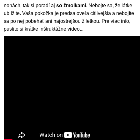
nohách, tak si poradí aj
so žmolkami
. Nebojte sa, že látke
ublížite. Vaša pokožka je predsa oveľa citlivejšia a nebojíte
sa po nej pobehať ani najostrejšou žiletkou. Pre viac info,
pustite si krátke inštruktážne video...