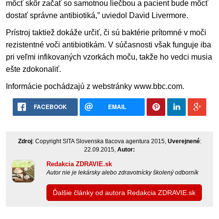
môcť skôr začať so samotnou liečbou a pacient bude môcť
dostať správne antibiotiká,” uviedol David Livermore.
Prístroj taktiež dokáže určiť, či sú baktérie prítomné v moči
rezistentné voči antibiotikám. V súčasnosti však funguje iba
pri veľmi infikovaných vzorkách moču, takže ho vedci musia
ešte zdokonaliť.
Informácie pochádzajú z webstránky www.bbc.com.
FACEBOOK
EMAIL
Zdroj
: Copyright SITA Slovenska tlacova agentura 2015,
Uverejnené
:
22.09.2015,
Autor:
Redakcia ZDRAVIE.sk
Autor nie je lekársky alebo zdravotnícky školený odborník
Ďalšie články od autora Redakcia ZDRAVIE.sk