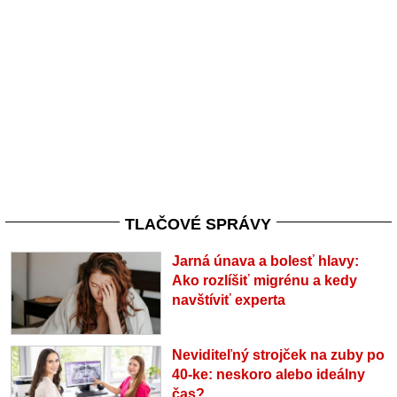
TLAČOVÉ SPRÁVY
Jarná únava a bolesť hlavy:
Ako rozlíšiť migrénu a kedy
navštíviť experta
Neviditeľný strojček na zuby po
40-ke: neskoro alebo ideálny
čas?