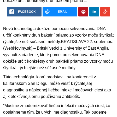
dokáže určiť konkrétny druh baktérií priamo ...
FACEBOOK
EMAIL
Nová technológia dokáže pomocou sekvenovania
DNA
určiť konkrétny druh baktérií priamo zo vzorky moču štyrikrát
rýchlejšie než súčasné metódy.
BRATISLAVA
22. septembra
(WebNoviny.sk) – Britskí vedci z University of East Anglia
vyvinuli zariadenie, ktoré pomocou sekvenovania
DNA
dokáže určiť konkrétny druh baktérií priamo zo vzorky moču
štyrikrát rýchlejšie než súčasné metódy.
Táto technológia, ktorú predstavili na konferencii v
kalifornskom San Diegu, môže viesť k rýchlejšej
diagnostike a následnej liečbe infekcií močových ciest ako
aj k efektívnejšiemu používaniu antibiotík.
“Musíme zmodernizovať liečbu infekcií močových ciest, čo
dosiahneme tým, že urýchlime diagnostiku. Tak budeme