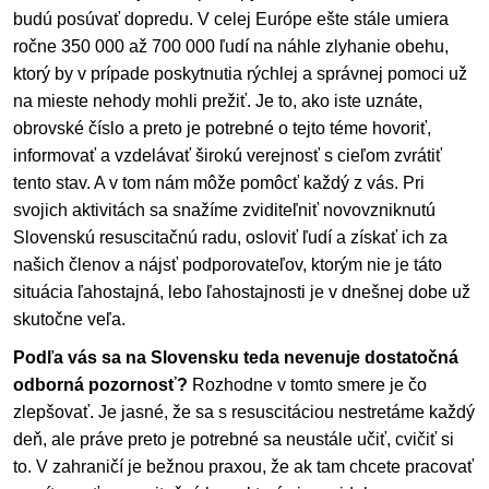
budú posúvať dopredu. V celej Európe ešte stále umiera
ročne 350 000 až 700 000 ľudí na náhle zlyhanie obehu,
ktorý by v prípade poskytnutia rýchlej a správnej pomoci už
na mieste nehody mohli prežiť. Je to, ako iste uznáte,
obrovské číslo a preto je potrebné o tejto téme hovoriť,
informovať a vzdelávať širokú verejnosť s cieľom zvrátiť
tento stav. A v tom nám môže pomôcť každý z vás. Pri
svojich aktivitách sa snažíme zviditeľniť novovzniknutú
Slovenskú resuscitačnú radu, osloviť ľudí a získať ich za
našich členov a nájsť podporovateľov, ktorým nie je táto
situácia ľahostajná, lebo ľahostajnosti je v dnešnej dobe už
skutočne veľa.
Podľa vás sa na Slovensku teda nevenuje dostatočná
odborná pozornosť?
Rozhodne v tomto smere je čo
zlepšovať. Je jasné, že sa s resuscitáciou nestretáme každý
deň, ale práve preto je potrebné sa neustále učiť, cvičiť si
to. V zahraničí je bežnou praxou, že ak tam chcete pracovať