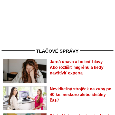
TLAČOVÉ SPRÁVY
Jarná únava a bolesť hlavy:
Ako rozlíšiť migrénu a kedy
navštíviť experta
Neviditeľný strojček na zuby po
40-ke: neskoro alebo ideálny
čas?