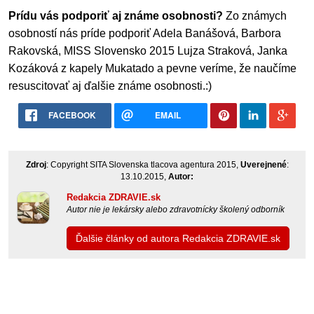
Prídu vás podporiť aj známe osobnosti?
Zo známych
osobností nás príde podporiť Adela Banášová, Barbora
Rakovská,
MISS
Slovensko 2015 Lujza Straková, Janka
Kozáková z kapely Mukatado a pevne veríme, že naučíme
resuscitovať aj ďalšie známe osobnosti.:)
FACEBOOK
EMAIL
Zdroj
: Copyright SITA Slovenska tlacova agentura 2015,
Uverejnené
:
13.10.2015,
Autor:
Redakcia ZDRAVIE.sk
Autor nie je lekársky alebo zdravotnícky školený odborník
Ďalšie články od autora Redakcia ZDRAVIE.sk