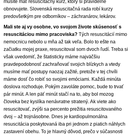
musíte mať resuscitačný kurz, ktorý si pravidelne
obnovujete. Slovenská resuscitačná rada robí kurzy
predovšetkým pre odborníkov – záchranárov, lekárov.
Mali ste aj vy osobne, vo svojom živote skúsenosť s
resuscitáciou mimo pracoviska?
Tých resuscitácií mimo
nemocnicu nebolo u mňa až tak veľa. Bolo to ešte na
začiatku mojej praxe, resuscitoval som dvoch ľudí. Treba si
však uvedomiť, že štatisticky máme najväčšiu
pravdepodobnosť zachraňovať svojich blízkych a vtedy
musíme mať postupy naozaj zažité, pretože v tej chvíli
máme dosť čo robiť so svojimi emóciami. Každá minúta
doslova rozhoduje. Pokým zavoláte pomoc, bude to trvať
pár minút. A len päť minút stačí na to, aby bol mozog
človeka bez kyslíka nenávratne stratený. Ak viete ako
resuscitovať, zvýši sa percento prežitia resuscitovaného
dvoj – až trojnásobne. Dnes je kardiopulmonálna
resuscitácia poskytovaná iba pri jednom z piatich náhlych
zastavení obehu. To je hlavný dôvod, prečo v súčasnosti