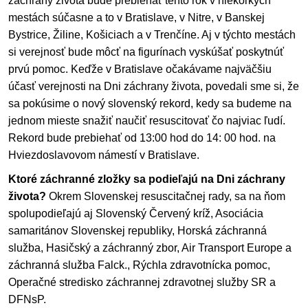
záchrany života bude prebiehať tento rok v niekoľkých
mestách súčasne a to v Bratislave, v Nitre, v Banskej
Bystrice, Žiline, Košiciach a v Trenčíne. Aj v týchto mestách
si verejnosť bude môcť na figurínach vyskúšať poskytnúť
prvú pomoc. Keďže v Bratislave očakávame najväčšiu
účasť verejnosti na Dni záchrany života, povedali sme si, že
sa pokúsime o nový slovenský rekord, kedy sa budeme na
jednom mieste snažiť naučiť resuscitovať čo najviac ľudí.
Rekord bude prebiehať od 13:00 hod do 14: 00 hod. na
Hviezdoslavovom námestí v Bratislave.
Ktoré záchranné zložky sa podieľajú na Dni záchrany
života?
Okrem Slovenskej resuscitačnej rady, sa na ňom
spolupodieľajú aj Slovenský Červený kríž, Asociácia
samaritánov Slovenskej republiky, Horská záchranná
služba, Hasičský a záchranný zbor, Air Transport Europe a
záchranná služba Falck., Rýchla zdravotnícka pomoc,
Operačné stredisko záchrannej zdravotnej služby SR a
DFNsP.