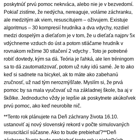
poskytnúť prvú pomoc nekrváca, alebo nie je v bezvedomí.
Pokiaľ zistíme, že nedýcha, nereaguje, voláme záchranku,
ale medzitým ak viem, resuscitujem – oživujem. Existuje
algoritmus – 30 kompresií hrudníka a dva vdychy, rozdiel
medzi dospelým a dieťaťom je v tom, že u dieťaťa najprv 5x
vdýchneme vzduch do úst a potom stláčame hrudník v
rovnakom režime 30 stlačení 2 vdychy . Toto je potrebné
robiť dovtedy, kým sa dá. Teória je ľahká, ale len tréningom
sa to dá zautomatizovať, potom už ruky idú samé. Je to ako
keď si sadnete na bicykel, ak to máte ako zabehanú
zručnosť, už nad tým nerozmýšľate. Myslím si, že prvá
pomoc by sa mala vyučovať už na základnej škole, ba aj v
škôlke. Jednoducho vždy je lepšie ak poskytnete akúkoľvek
prvú pomoc, ako keď neurobíte nič.
**Tento rok plánujete na Deň záchrany života 16.10.
ustanoviť aj nový slovenský rekord v počte simulovaných
resuscitácií súčasne. Ako to bude prebiehať?**Deň