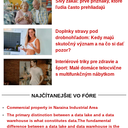
Sivý zákal: prvé príznaky, ktoré
ľudia často prehliadajú
Doplnky stravy pod
drobnohľadom: Kedy majú
skutočný význam a na čo si dať
pozor?
Interiérové triky pre zdravie a
šport: Malé domáce telocvične
s multifunkčným nábytkom
NAJČÍTANEJŠIE VO FÓRE
Commercial property in Naraina Industrial Area
The primary distinction between a data lake and a data
warehouse is what constitutes data.The fundamental
difference between a data lake and data warehouse is the