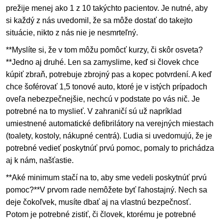
prežije menej ako 1 z 10 takýchto pacientov. Je nutné, aby
si každý z nás uvedomil, že sa môže dostať do takejto
situácie, nikto z nás nie je nesmrteľný.
**Myslíte si, že v tom môžu pomôcť kurzy, či skôr osveta?
**Jedno aj druhé. Len sa zamyslime, keď si človek chce
kúpiť zbraň, potrebuje zbrojný pas a kopec potvrdení. A keď
chce šoférovať 1,5 tonové auto, ktoré je v istých prípadoch
oveľa nebezpečnejšie, nechcú v podstate po vás nič. Je
potrebné na to myslieť. V zahraničí sú už napríklad
umiestnené automatické defibrilátory na verejných miestach
(toalety, kostoly, nákupné centrá). Ľudia si uvedomujú, že je
potrebné vedieť poskytnúť prvú pomoc, pomaly to prichádza
aj k nám, našťastie.
**Aké minimum stačí na to, aby sme vedeli poskytnúť prvú
pomoc?**V prvom rade nemôžete byť ľahostajný. Nech sa
deje čokoľvek, musíte dbať aj na vlastnú bezpečnosť.
Potom je potrebné zistiť, či človek, ktorému je potrebné