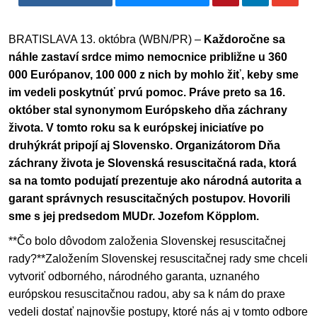
BRATISLAVA
13. októbra (WBN/PR) –
Každoročne sa
náhle zastaví srdce mimo nemocnice približne u 360
000 Európanov, 100 000 z nich by mohlo žiť, keby sme
im vedeli poskytnúť prvú pomoc. Práve preto sa 16.
október stal synonymom Európskeho dňa záchrany
života. V tomto roku sa k európskej iniciatíve po
druhýkrát pripojí aj Slovensko. Organizátorom Dňa
záchrany života je Slovenská resuscitačná rada, ktorá
sa na tomto podujatí prezentuje ako národná autorita a
garant správnych resuscitačných postupov. Hovorili
sme s jej predsedom MUDr. Jozefom Köpplom.
**Čo bolo dôvodom založenia Slovenskej resuscitačnej
rady?**Založením Slovenskej resuscitačnej rady sme chceli
vytvoriť odborného, národného garanta, uznaného
európskou resuscitačnou radou, aby sa k nám do praxe
vedeli dostať najnovšie postupy, ktoré nás aj v tomto odbore