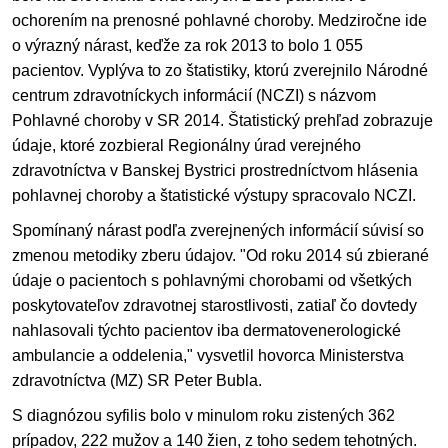
ochorením na prenosné pohlavné choroby. Medziročne ide
o výrazný nárast, keďže za rok 2013 to bolo 1 055
pacientov. Vyplýva to zo štatistiky, ktorú zverejnilo Národné
centrum zdravotníckych informácií (NCZI) s názvom
Pohlavné choroby v SR 2014. Štatistický prehľad zobrazuje
údaje, ktoré zozbieral Regionálny úrad verejného
zdravotníctva v Banskej Bystrici prostredníctvom hlásenia
pohlavnej choroby a štatistické výstupy spracovalo NCZI.
Spomínaný nárast podľa zverejnených informácií súvisí so
zmenou metodiky zberu údajov. "Od roku 2014 sú zbierané
údaje o pacientoch s pohlavnými chorobami od všetkých
poskytovateľov zdravotnej starostlivosti, zatiaľ čo dovtedy
nahlasovali týchto pacientov iba dermatovenerologické
ambulancie a oddelenia," vysvetlil hovorca Ministerstva
zdravotníctva (MZ) SR Peter Bubla.
S diagnózou syfilis bolo v minulom roku zistených 362
prípadov, 222 mužov a 140 žien, z toho sedem tehotných.