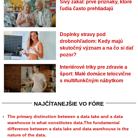
Sivý zákal: prvé príznaky, ktoré
ľudia často prehliadajú
Doplnky stravy pod
drobnohľadom: Kedy majú
skutočný význam a na čo si dať
pozor?
Interiérové triky pre zdravie a
šport: Malé domáce telocvične
s multifunkčným nábytkom
NAJČÍTANEJŠIE VO FÓRE
The primary distinction between a data lake and a data
warehouse is what constitutes data.The fundamental
difference between a data lake and data warehouse is the
nature of the data.