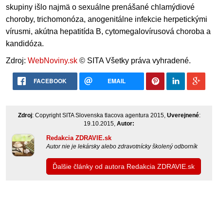
skupiny išlo najmä o sexuálne prenášané chlamýdiové
choroby, trichomonóza, anogenitálne infekcie herpetickými
vírusmi, akútna hepatitída B, cytomegalovírusová choroba a
kandidóza.
Zdroj:
WebNoviny.sk
© SITA Všetky práva vyhradené.
FACEBOOK
EMAIL
Zdroj
: Copyright SITA Slovenska tlacova agentura 2015,
Uverejnené
:
19.10.2015,
Autor:
Redakcia ZDRAVIE.sk
Autor nie je lekársky alebo zdravotnícky školený odborník
Ďalšie články od autora Redakcia ZDRAVIE.sk