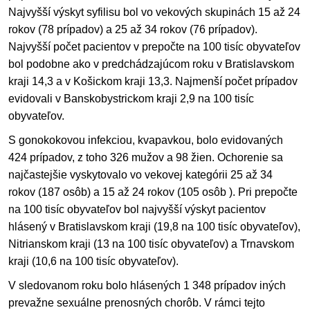
Najvyšší výskyt syfilisu bol vo vekových skupinách 15 až 24
rokov (78 prípadov) a 25 až 34 rokov (76 prípadov).
Najvyšší počet pacientov v prepočte na 100 tisíc obyvateľov
bol podobne ako v predchádzajúcom roku v Bratislavskom
kraji 14,3 a v Košickom kraji 13,3. Najmenší počet prípadov
evidovali v Banskobystrickom kraji 2,9 na 100 tisíc
obyvateľov.
S gonokokovou infekciou, kvapavkou, bolo evidovaných
424 prípadov, z toho 326 mužov a 98 žien. Ochorenie sa
najčastejšie vyskytovalo vo vekovej kategórii 25 až 34
rokov (187 osôb) a 15 až 24 rokov (105 osôb ). Pri prepočte
na 100 tisíc obyvateľov bol najvyšší výskyt pacientov
hlásený v Bratislavskom kraji (19,8 na 100 tisíc obyvateľov),
Nitrianskom kraji (13 na 100 tisíc obyvateľov) a Trnavskom
kraji (10,6 na 100 tisíc obyvateľov).
V sledovanom roku bolo hlásených 1 348 prípadov iných
prevažne sexuálne prenosných chorôb. V rámci tejto