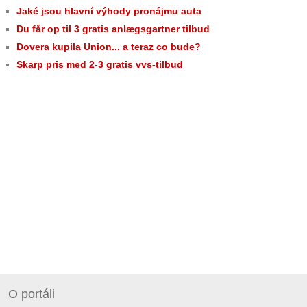
Jaké jsou hlavní výhody pronájmu auta
Du får op til 3 gratis anlægsgartner tilbud
Dovera kupila Union... a teraz co bude?
Skarp pris med 2-3 gratis vvs-tilbud
O portáli