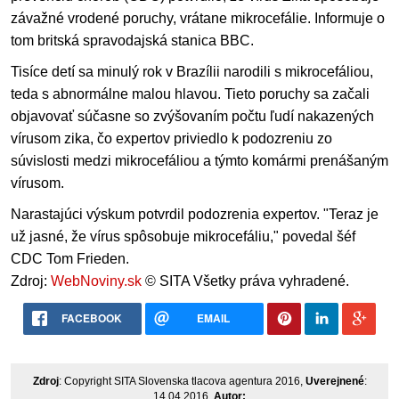
závažné vrodené poruchy, vrátane mikrocefálie. Informuje o
tom britská spravodajská stanica BBC.
Tisíce detí sa minulý rok v Brazílii narodili s mikrocefáliou,
teda s abnormálne malou hlavou. Tieto poruchy sa začali
objavovať súčasne so zvýšovaním počtu ľudí nakazených
vírusom zika, čo expertov priviedlo k podozreniu zo
súvislosti medzi mikrocefáliou a týmto komármi prenášaným
vírusom.
Narastajúci výskum potvrdil podozrenia expertov. "Teraz je
už jasné, že vírus spôsobuje mikrocefáliu," povedal šéf
CDC Tom Frieden.
Zdroj:
WebNoviny.sk
© SITA Všetky práva vyhradené.
FACEBOOK
EMAIL
Zdroj
: Copyright SITA Slovenska tlacova agentura 2016,
Uverejnené
:
14.04.2016,
Autor: