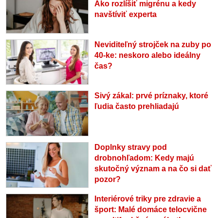
Ako rozlíšiť migrénu a kedy
navštíviť experta
Neviditeľný strojček na zuby po
40-ke: neskoro alebo ideálny
čas?
Sivý zákal: prvé príznaky, ktoré
ľudia často prehliadajú
Doplnky stravy pod
drobnohľadom: Kedy majú
skutočný význam a na čo si dať
pozor?
Interiérové triky pre zdravie a
šport: Malé domáce telocvične