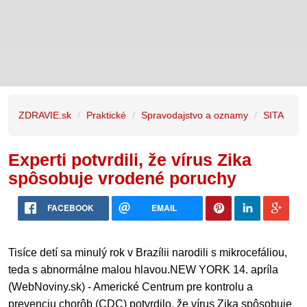
ZDRAVIE.sk
Praktické
Spravodajstvo a oznamy
SITA
Experti potvrdili, že vírus Zika
spôsobuje vrodené poruchy
FACEBOOK
EMAIL
Tisíce detí sa minulý rok v Brazílii narodili s mikrocefáliou,
teda s abnormálne malou hlavou.NEW YORK 14. apríla
(WebNoviny.sk) - Americké Centrum pre kontrolu a
prevenciu chorôb (CDC) potvrdilo, že vírus Zika spôsobuje