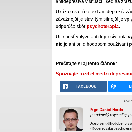
antidepresíva v situácii, keď sa zrazu
Ukázalo sa, že efekt antidepresív zá
závažnejší je stav, tým silnejší je v
odporúča skôr
psychoterapia
.
Účinnosť vplyvu antidepresív bola
v
nie je
ani pri dlhodobom používaní
p
Prečítajte si aj tento článok:
Spoznajte rozdiel medzi depresio
FACEBOOK
E
Uver
Mgr. Daniel Herda
poradenský psychológ, p
Absolvent dlhodobého výcv
(Rogersovská psychoterapi