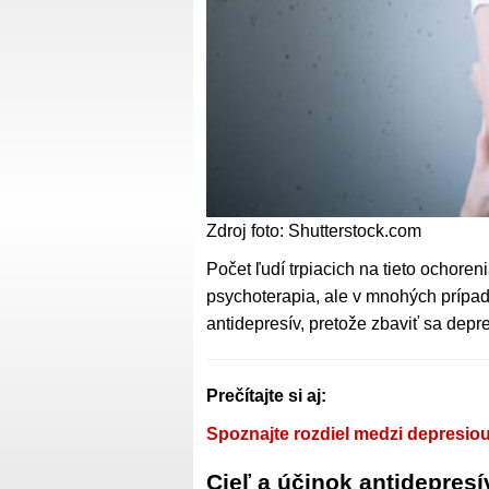
Zdroj foto: Shutterstock.com
Počet ľudí trpiacich na tieto ochoren
psychoterapia, ale v mnohých prípad
antidepresív, pretože zbaviť sa depr
Prečítajte si aj:
Spoznajte rozdiel medzi depresio
Cieľ a účinok antidepresí