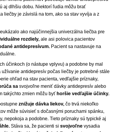
ú aj dlhšiu dobu. Niektorí ľudia môžu brať
a liečby je závislá na tom, ako sa stav vyvíja a z
.
eukázalo ako najúčinnejšia univerzálna liečba pre
ividuálne rozdiely,
ale asi polovica pacientov
odané antidepresívum.
Pacient sa nastavuje na
iduálne.
 ich účinkoch (o nástupe vplyvu) a podobne by mal
 užívanie antidepresív počas liečby je potrebné stále
erie ohľad na stav pacienta, vedľajšie príznaky,
rúča sa
svojvoľne meniť dávky antidepresív alebo
om takýchto zmien môžu byť
horšie vedľajšie účinky.
 postupne
znižuje dávka liekov,
čo trvá niekoľko
kov môže súvisieť s dočasnými poruchami spánku,
y, nepokoja a podobne. Tieto príznaky sú typické aj
áhle.
Stáva sa, že pacienti si
svojvoľne
vysadia