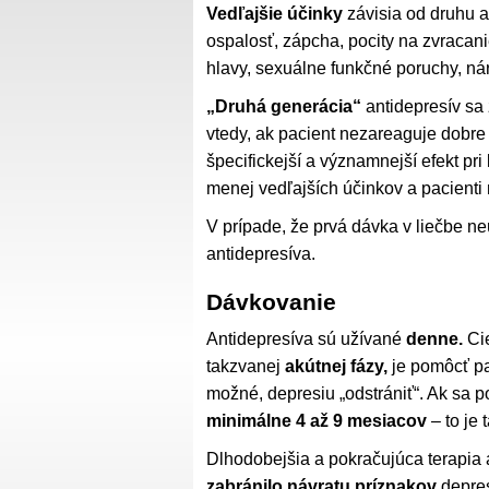
Vedľajšie účinky
závisia od druhu a
ospalosť, zápcha, pocity na zvracan
hlavy, sexuálne funkčné poruchy, ná
„Druhá generácia“
antidepresív sa
vtedy, ak pacient nezareaguje dobre
špecifickejší a významnejší efekt pr
menej vedľajších účinkov a pacienti 
V prípade, že prvá dávka v liečbe ne
antidepresíva.
Dávkovanie
Antidepresíva sú užívané
denne.
Cie
takzvanej
akútnej fázy,
je pomôcť pac
možné, depresiu „odstrániť“. Ak sa po
minimálne 4 až 9 mesiacov
– to je 
Dlhodobejšia a pokračujúca terapia a
zabránilo návratu príznakov
depres