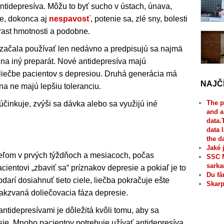
ntidepresíva. Môžu to byť sucho v ústach, únava,
ie, dokonca aj
nespavosť
, potenie sa, zlé sny, bolesti
rast hmotnosti a podobne.
 začala používať len nedávno a predpisujú sa najmä
 na iný preparát. Nové antidepresíva majú
i liečbe pacientov s depresiou. Druhá generácia má
NAJČ
na ne majú lepšiu toleranciu.
The p
účinkuje, zvýši sa dávka alebo sa využijú iné
and a
data.
data 
the d
Jaké 
ľom v prvých týždňoch a mesiacoch, počas
SSC 
sarka
ientovi „zbaviť sa“ príznakov depresie a pokiaľ je to
Du få
darí dosiahnuť tieto ciele, liečba pokračuje ešte
Skarp
takzvaná doliečovacia fáza depresie.
ntidepresívami je dôležitá kvôli tomu, aby sa
ie. Mnoho pacientov potrebuje užívať antidepresíva