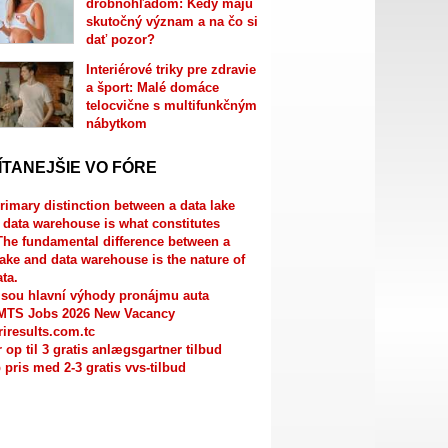
drobnohľadom: Kedy majú
skutočný význam a na čo si
dať pozor?
Interiérové triky pre zdravie
a šport: Malé domáce
telocvične s multifunkčným
nábytkom
ÍTANEJŠIE VO FÓRE
rimary distinction between a data lake
 data warehouse is what constitutes
The fundamental difference between a
lake and data warehouse is the nature of
ata.
jsou hlavní výhody pronájmu auta
MTS Jobs 2026 New Vacancy
riresults.com.tc
r op til 3 gratis anlægsgartner tilbud
 pris med 2-3 gratis vvs-tilbud