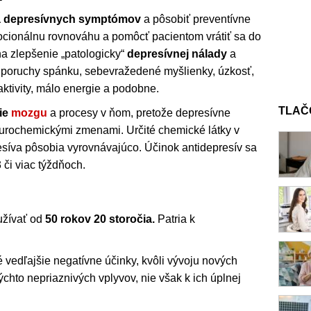
a depresívnych symptómov
a pôsobiť preventívne
ocionálnu rovnováhu a pomôcť pacientom vrátiť sa do
na zlepšenie „patologicky“
depresívnej nálady
a
 poruchy spánku, sebevražedené myšlienky, úzkosť,
aktivity, málo energie a podobne.
TLAČ
ie
mozgu
a procesy v ňom, pretože depresívne
urochemickými zmenami. Určité chemické látky v
síva pôsobia vyrovnávajúco. Účinok antidepresív sa
 či viac týždňoch.
yužívať od
50 rokov 20 storočia.
Patria k
vedľajšie negatívne účinky, kvôli vývoju nových
ýchto nepriaznivých vplyvov, nie však k ich úplnej