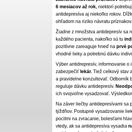
6 mesiacov až rok,
niektorí potrebuj
antidepresíva aj niekoľko rokov. Dĺžk
ohľadom na riziko návratu príznakov
Žiadne z množstva antidepresív sa n
každého pacienta, nakoľko sú tu
ind
pozitívne zareaguje hneď na
prvé p
vhodné lieky a potrebnú dávku indiv
Výber antidrepresív, informovanie o
zabezpečiť
lekár.
Tiež celkový stav a
a pravidelne konzultovať. Odborník b
reguluje dávku antidepresív.
Neodpo
ich svojvoľne vysadzovať. Výsledk
Na záver liečby antidepresívami sa
týždňov. Postupné vysadzovanie lie
pocitmi na zvracanie, bolesťami hlav
vtedy, ak sa antidepresíva vysadia
n