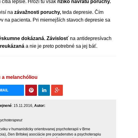
 cítia lepšie. Hrozí tu však
riziko návratu poruchy.
visí na
závažnosti poruchy,
teda depresie. Čím
plyv na pacienta. Pri miernejších stavoch depresie sa
ýskumne dokázaná.
Závislosť
na antidepresívach
reukázaná
a nie je preto potrebné sa jej báť.
u a melanchóliou
MAIL
ejnené
: 15.11.2016,
Autor:
sychoterapeut
iku v humanisticky orientovanej psychoterapii v Brne
a), člen Britskej asociácie pre poradenstvo a psychoterapiu