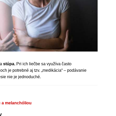
ia
stúpa.
Pri ich liečbe sa využíva často
och je potrebné aj tzv. „medikácia“ – podávanie
esie nie je jednoduché.
u a melanchóliou
v