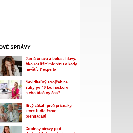
OVÉ SPRÁVY
Jarná únava a bolesť hlavy:
Ako rozlíšiť migrénu a kedy
navštíviť experta
Neviditeľný strojček na
zuby po 40-ke: neskoro
alebo ideálny čas?
Sivý zákal: prvé príznaky,
ktoré ľudia často
prehliadajú
Doplnky stravy pod