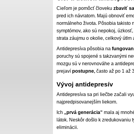
Cieľom je pomôcť človeku
zbaviť s
pred ich návratom. Majú obnoviť em
normálneho života. Pôsobia takisto 
symptómov, ako sú nepokoj, úzkosť,
strata záujmu o okolie, celkový útlm 
Antidepresíva pôsobia na
fungovan
poruchy sú spojené s takzvanými ne
mozgu sú v nerovnováhe a antidepre
prejaví
postupne,
často až po 1 až 3
Vývoj antidepresív
Antidepresíva sa pri liečbe začali v
najpredpisovanejším liekom.
Ich
„prvá generácia“
mala aj mnohé 
látok. Neskôr došlo k zredukovaniu t
eliminácii.