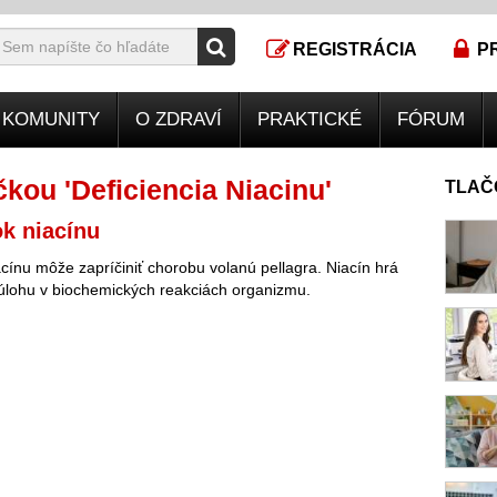
REGISTRÁCIA
P
KOMUNITY
O ZDRAVÍ
PRAKTICKÉ
FÓRUM
kou 'Deficiencia Niacinu'
TLAČ
k niacínu
cínu môže zapríčiniť chorobu volanú pellagra. Niacín hrá
 úlohu v biochemických reakciách organizmu.