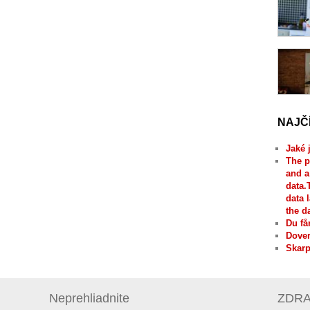
NAJČ
Jaké 
The p
and a
data.
data 
the d
Du få
Dover
Skarp
Neprehliadnite
ZDRAV