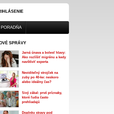
RIHLÁSENIE
PORADŇA
OVÉ SPRÁVY
Jarná únava a bolesť hlavy:
Ako rozlíšiť migrénu a kedy
navštíviť experta
Neviditeľný strojček na
zuby po 40-ke: neskoro
alebo ideálny čas?
Sivý zákal: prvé príznaky,
ktoré ľudia často
prehliadajú
Doplnky stravy pod