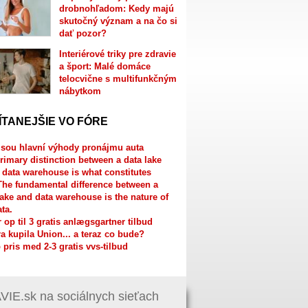
drobnohľadom: Kedy majú
skutočný význam a na čo si
dať pozor?
Interiérové triky pre zdravie
a šport: Malé domáce
telocvične s multifunkčným
nábytkom
ÍTANEJŠIE VO FÓRE
jsou hlavní výhody pronájmu auta
rimary distinction between a data lake
 data warehouse is what constitutes
The fundamental difference between a
lake and data warehouse is the nature of
ata.
r op til 3 gratis anlægsgartner tilbud
a kupila Union... a teraz co bude?
 pris med 2-3 gratis vvs-tilbud
IE.sk na sociálnych sieťach