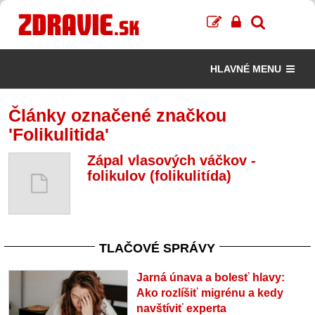
HLAVNÉ MENU
Články označené značkou
'Folikulitida'
Zápal vlasových váčkov -
folikulov (folikulitída)
TLAČOVÉ SPRÁVY
Jarná únava a bolesť hlavy:
Ako rozlíšiť migrénu a kedy
navštíviť experta