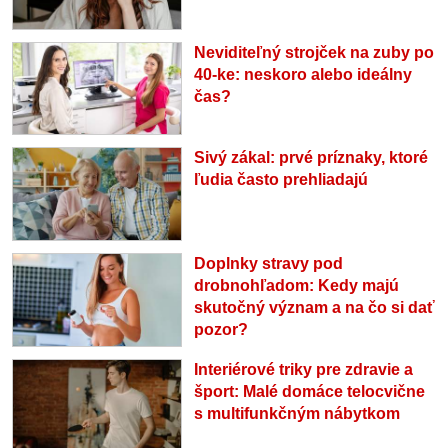
Neviditeľný strojček na zuby po
40-ke: neskoro alebo ideálny
čas?
Sivý zákal: prvé príznaky, ktoré
ľudia často prehliadajú
Doplnky stravy pod
drobnohľadom: Kedy majú
skutočný význam a na čo si dať
pozor?
Interiérové triky pre zdravie a
šport: Malé domáce telocvične
s multifunkčným nábytkom