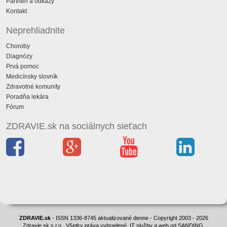
Partneri a odkazy
Kontakt
Neprehliadnite
Choroby
Diagnózy
Prvá pomoc
Medicínsky slovník
Zdravotné komunity
Poradňa lekára
Fórum
ZDRAVIE.sk na sociálnych sieťach
ZDRAVIE.sk
- ISSN 1336-8745 aktualizované denne - Copyright 2003 - 2026
Zdravie.sk s.r.o., Všetky práva vyhradené. IT služby a web od SANDING.