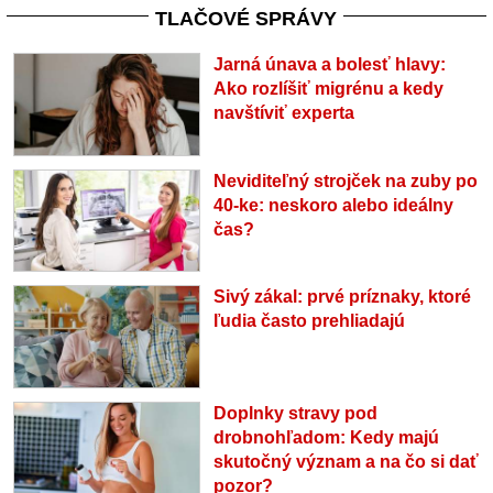
TLAČOVÉ SPRÁVY
Jarná únava a bolesť hlavy:
Ako rozlíšiť migrénu a kedy
navštíviť experta
Neviditeľný strojček na zuby po
40-ke: neskoro alebo ideálny
čas?
Sivý zákal: prvé príznaky, ktoré
ľudia často prehliadajú
Doplnky stravy pod
drobnohľadom: Kedy majú
skutočný význam a na čo si dať
pozor?