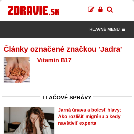
HLAVNÉ MENU
Články označené značkou 'Jadra'
Vitamín B17
TLAČOVÉ SPRÁVY
Jarná únava a bolesť hlavy:
Ako rozlíšiť migrénu a kedy
navštíviť experta