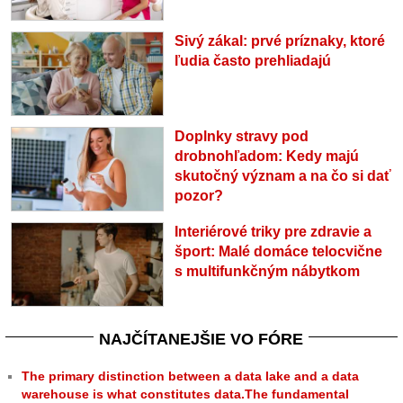
Sivý zákal: prvé príznaky, ktoré
ľudia často prehliadajú
Doplnky stravy pod
drobnohľadom: Kedy majú
skutočný význam a na čo si dať
pozor?
Interiérové triky pre zdravie a
šport: Malé domáce telocvične
s multifunkčným nábytkom
NAJČÍTANEJŠIE VO FÓRE
The primary distinction between a data lake and a data
warehouse is what constitutes data.The fundamental