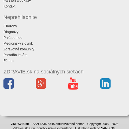
Partneri a odkazy
Kontakt
Neprehliadnite
Choroby
Diagnózy
Prvá pomoc
Medicínsky slovník
Zdravotné komunity
Poradňa lekára
Fórum
ZDRAVIE.sk na sociálnych sieťach
ZDRAVIE.sk
- ISSN 1336-8745 aktualizované denne - Copyright 2003 - 2026
Zdravie.sk s.r.o., Všetky práva vyhradené. IT služby a web od SANDING.