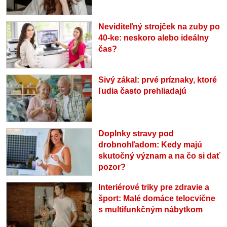
Neviditeľný strojček na zuby po
40-ke: neskoro alebo ideálny
čas?
Sivý zákal: prvé príznaky, ktoré
ľudia často prehliadajú
Doplnky stravy pod
drobnohľadom: Kedy majú
skutočný význam a na čo si dať
pozor?
Interiérové triky pre zdravie a
šport: Malé domáce telocvične
s multifunkčným nábytkom