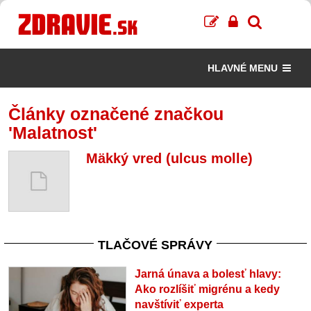
HLAVNÉ MENU
Články označené značkou
'Malatnost'
Mäkký vred (ulcus molle)
TLAČOVÉ SPRÁVY
Jarná únava a bolesť hlavy:
Ako rozlíšiť migrénu a kedy
navštíviť experta