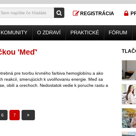
REGISTRÁCIA
P
KOMUNITY
O ZDRAVÍ
PRAKTICKÉ
FÓRUM
čkou 'Meď'
TLAČ
trebná pre tvorbu krvného farbiva hemoglobínu a ako
 reakcií, smerujúcich k uvolňovaniu energie. Meď sa
se, obilí a orechoch. Nedostatok vedie k poruche rastu a
6
7