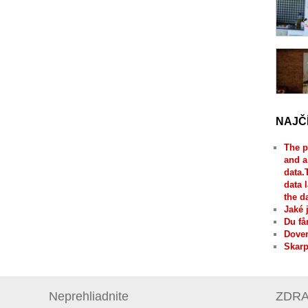
NAJČ
The p
and a
data.
data 
the d
Jaké 
Du få
Dover
Skarp
Neprehliadnite
ZDRAV