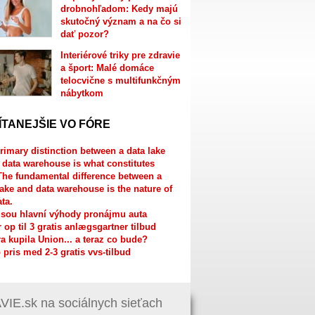
drobnohľadom: Kedy majú
skutočný význam a na čo si
dať pozor?
Interiérové triky pre zdravie
a šport: Malé domáce
telocvične s multifunkčným
nábytkom
ÍTANEJŠIE VO FÓRE
rimary distinction between a data lake
 data warehouse is what constitutes
The fundamental difference between a
lake and data warehouse is the nature of
ata.
jsou hlavní výhody pronájmu auta
r op til 3 gratis anlægsgartner tilbud
a kupila Union... a teraz co bude?
 pris med 2-3 gratis vvs-tilbud
IE.sk na sociálnych sieťach