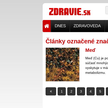
DNES
ZDRAVOVEDA
Články označené zna
Meď
Meď (Cu) je po
súčasť mnohých
vyskytuje v mä
metabolizmu.
1
2
3
4
5