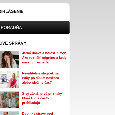
RIHLÁSENIE
PORADŇA
OVÉ SPRÁVY
Jarná únava a bolesť hlavy:
Ako rozlíšiť migrénu a kedy
navštíviť experta
Neviditeľný strojček na
zuby po 40-ke: neskoro
alebo ideálny čas?
Sivý zákal: prvé príznaky,
ktoré ľudia často
prehliadajú
Doplnky stravy pod