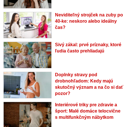
Neviditeľný strojček na zuby po
40-ke: neskoro alebo ideálny
čas?
Sivý zákal: prvé príznaky, ktoré
ľudia často prehliadajú
Doplnky stravy pod
drobnohľadom: Kedy majú
skutočný význam a na čo si dať
pozor?
Interiérové triky pre zdravie a
šport: Malé domáce telocvične
s multifunkčným nábytkom