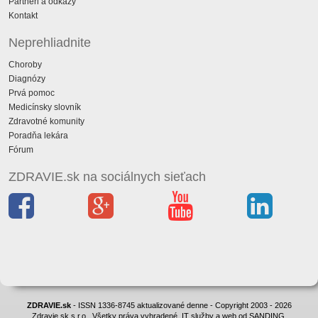
Partneri a odkazy
Kontakt
Neprehliadnite
Choroby
Diagnózy
Prvá pomoc
Medicínsky slovník
Zdravotné komunity
Poradňa lekára
Fórum
ZDRAVIE.sk na sociálnych sieťach
ZDRAVIE.sk
- ISSN 1336-8745 aktualizované denne - Copyright 2003 - 2026
Zdravie.sk s.r.o., Všetky práva vyhradené. IT služby a web od SANDING.