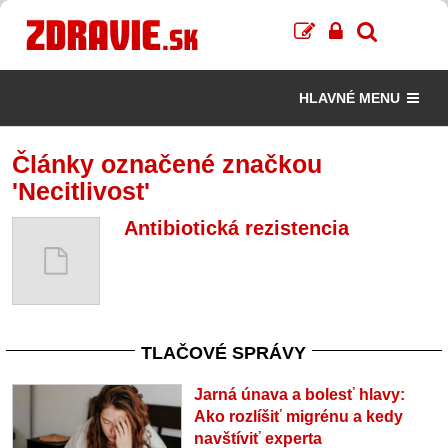
HLAVNÉ MENU
Články označené značkou
'Necitlivost'
Antibiotická rezistencia
TLAČOVÉ SPRÁVY
Jarná únava a bolesť hlavy:
Ako rozlíšiť migrénu a kedy
navštíviť experta