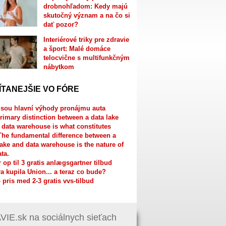
drobnohľadom: Kedy majú
skutočný význam a na čo si
dať pozor?
Interiérové triky pre zdravie
a šport: Malé domáce
telocvične s multifunkčným
nábytkom
ÍTANEJŠIE VO FÓRE
jsou hlavní výhody pronájmu auta
rimary distinction between a data lake
 data warehouse is what constitutes
The fundamental difference between a
lake and data warehouse is the nature of
ata.
r op til 3 gratis anlægsgartner tilbud
a kupila Union... a teraz co bude?
 pris med 2-3 gratis vvs-tilbud
IE.sk na sociálnych sieťach