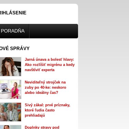
RIHLÁSENIE
PORADŇA
OVÉ SPRÁVY
Jarná únava a bolesť hlavy:
Ako rozlíšiť migrénu a kedy
navštíviť experta
Neviditeľný strojček na
zuby po 40-ke: neskoro
alebo ideálny čas?
Sivý zákal: prvé príznaky,
ktoré ľudia často
prehliadajú
Doplnky stravy pod