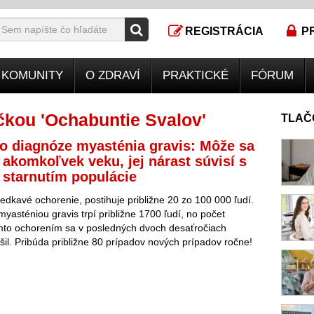
REGISTRÁCIA
P
KOMUNITY
O ZDRAVÍ
PRAKTICKÉ
FÓRUM
kou 'Ochabuntie Svalov'
TLAČ
o diagnóze myasténia gravis: Môže sa
v akomkoľvek veku, jej nárast súvisí s
starnutím populácie
iedkavé ochorenie, postihuje približne 20 zo 100 000 ľudí.
yasténiou gravis trpí približne 1700 ľudí, no počet
ýmto ochorením sa v posledných dvoch desaťročiach
šil. Pribúda približne 80 prípadov nových prípadov ročne!