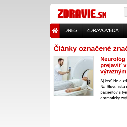
DNES
ZDRAVOVEDA
Články označené znač
Neurológ 
prejaviť 
výrazným 
Aj keď ide o zr
Na Slovensku m
pacientov s t
dramaticky zvý