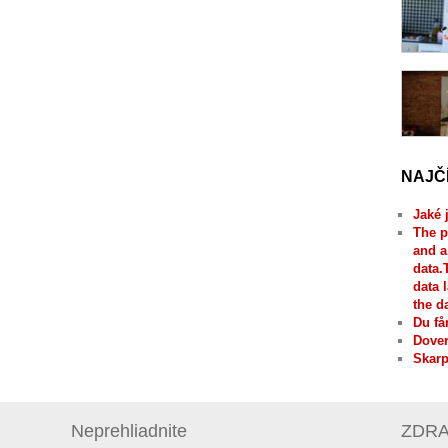
NAJČ
Jaké 
The p
and a
data.
data 
the d
Du få
Dover
Skarp
Neprehliadnite
ZDRAV