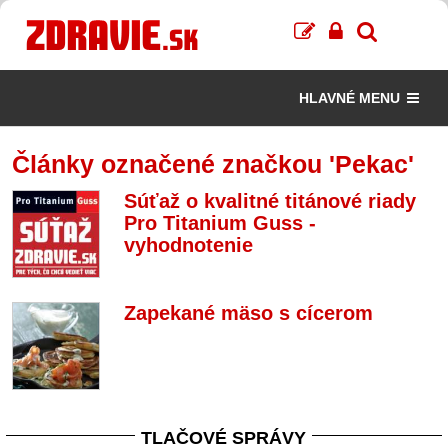
HLAVNÉ MENU
Články označené značkou 'Pekac'
Súťaž o kvalitné titánové riady
Pro Titanium Guss -
vyhodnotenie
Zapekané mäso s cícerom
TLAČOVÉ SPRÁVY