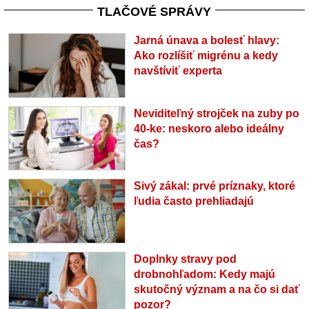
TLAČOVÉ SPRÁVY
Jarná únava a bolesť hlavy:
Ako rozlíšiť migrénu a kedy
navštíviť experta
Neviditeľný strojček na zuby po
40-ke: neskoro alebo ideálny
čas?
Sivý zákal: prvé príznaky, ktoré
ľudia často prehliadajú
Doplnky stravy pod
drobnohľadom: Kedy majú
skutočný význam a na čo si dať
pozor?