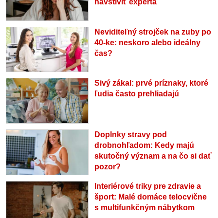
navštíviť experta
Neviditeľný strojček na zuby po
40-ke: neskoro alebo ideálny
čas?
Sivý zákal: prvé príznaky, ktoré
ľudia často prehliadajú
Doplnky stravy pod
drobnohľadom: Kedy majú
skutočný význam a na čo si dať
pozor?
Interiérové triky pre zdravie a
šport: Malé domáce telocvične
s multifunkčným nábytkom