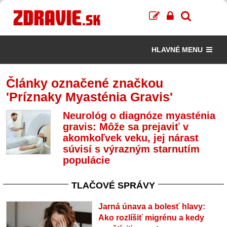
HLAVNÉ MENU
Články označené značkou
'Príznaky Myasténia Gravis'
Neurológ o diagnóze myasténia
gravis: Môže sa prejaviť v
akomkoľvek veku, jej nárast
súvisí s výrazným starnutím
populácie
TLAČOVÉ SPRÁVY
Jarná únava a bolesť hlavy:
Ako rozlíšiť migrénu a kedy