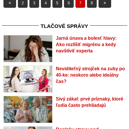
2
3
4
5
6
7
8
TLAČOVÉ SPRÁVY
Jarná únava a bolesť hlavy:
Ako rozlíšiť migrénu a kedy
navštíviť experta
Neviditeľný strojček na zuby po
40-ke: neskoro alebo ideálny
čas?
Sivý zákal: prvé príznaky, ktoré
ľudia často prehliadajú