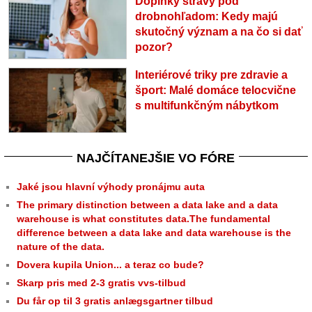
Doplnky stravy pod
drobnohľadom: Kedy majú
skutočný význam a na čo si dať
pozor?
Interiérové triky pre zdravie a
šport: Malé domáce telocvične
s multifunkčným nábytkom
NAJČÍTANEJŠIE VO FÓRE
Jaké jsou hlavní výhody pronájmu auta
The primary distinction between a data lake and a data
warehouse is what constitutes data.The fundamental
difference between a data lake and data warehouse is the
nature of the data.
Dovera kupila Union... a teraz co bude?
Skarp pris med 2-3 gratis vvs-tilbud
Du får op til 3 gratis anlægsgartner tilbud