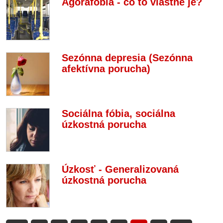
Agorafóbia - čo to vlastne je?
Sezónna depresia (Sezónna
afektívna porucha)
Sociálna fóbia, sociálna
úzkostná porucha
Úzkosť - Generalizovaná
úzkostná porucha