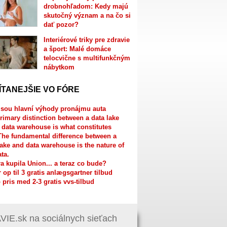
drobnohľadom: Kedy majú
skutočný význam a na čo si
dať pozor?
Interiérové triky pre zdravie
a šport: Malé domáce
telocvične s multifunkčným
nábytkom
ÍTANEJŠIE VO FÓRE
jsou hlavní výhody pronájmu auta
rimary distinction between a data lake
 data warehouse is what constitutes
The fundamental difference between a
lake and data warehouse is the nature of
ata.
a kupila Union... a teraz co bude?
r op til 3 gratis anlægsgartner tilbud
 pris med 2-3 gratis vvs-tilbud
IE.sk na sociálnych sieťach