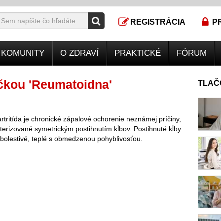
REGISTRÁCIA
P
KOMUNITY
O ZDRAVÍ
PRAKTICKÉ
FÓRUM
čkou 'Reumatoidna'
TLAČ
tritída je chronické zápalové ochorenie neznámej príčiny,
kterizované symetrickým postihnutím kĺbov. Postihnuté kĺby
bolestivé, teplé s obmedzenou pohyblivosťou.