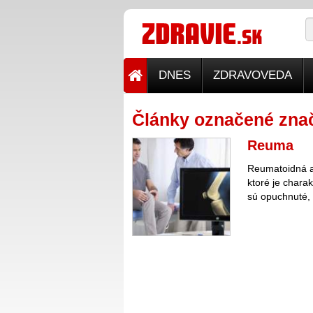
DNES
ZDRAVOVEDA
Články označené zna
Reuma
Reumatoidná ar
ktoré je chara
sú opuchnuté, 