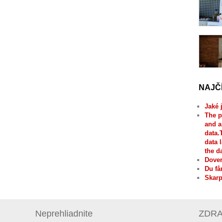
NAJČ
Jaké 
The p
and a
data.
data 
the d
Dover
Du få
Skarp
Neprehliadnite
ZDRAV