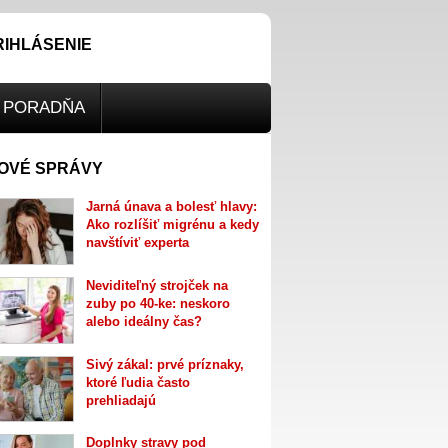
RIHLÁSENIE
PORADŇA
OVÉ SPRÁVY
Jarná únava a bolesť hlavy:
Ako rozlíšiť migrénu a kedy
navštíviť experta
Neviditeľný strojček na
zuby po 40-ke: neskoro
alebo ideálny čas?
Sivý zákal: prvé príznaky,
ktoré ľudia často
prehliadajú
Doplnky stravy pod